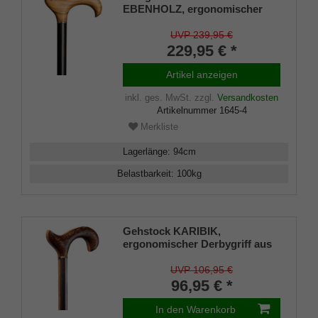
EBENHOLZ, ergonomischer
Derbygriff aus Olivenholz,
Stock aus feinem Ebenholz,
UVP 239,95 €
handpoliert und geölt, inkl.
229,95 € *
Gummipuffer
Artikel anzeigen
inkl. ges. MwSt.
zzgl.
Versandkosten
Artikelnummer
1645-4
Merkliste
Lagerlänge
:
94
cm
Belastbarkeit
:
100
kg
Gehstock KARIBIK,
ergonomischer Derbygriff aus
Palmholz/Mandelholz, Stock
aus Buche
UVP 106,95 €
96,95 € *
In den Warenkorb