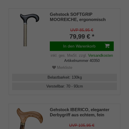
Gehstock SOFTGRIP
MOOREICHE, ergonomisch
geformter Derby-Griff, Stock
höhenverstellbar Leichtmetall
UVP 85,95 €
mit Echtholz-Furnier in
79,99 € *
Mooreiche-Look, Gummipuffer
In den Warenkorb
inkl. ges. MwSt.
zzgl.
Versandkosten
Artikelnummer
40350
Merkliste
Belastbarkeit
:
130
kg
Verstellbar
:
70 - 93
cm
Gehstock IBERICO, eleganter
Derbygriff aus echtem, fein
gemasertem Eichenholz,
aufgesetzt mit Messing-
UVP 105,95 €