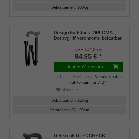
Belastbarkeit
:
100
kg
Design Faltstock DIPLOMAT,
Derbygriff verchromt, belastbar
bis 120 Kg, Metall schwarz, ca.
88-98 cm, faltbar mit Deluxe-
UVP 104,95 €
Verbindung, inkl. Gummipuffer
94,95 € *
In den Warenkorb
inkl. ges. MwSt.
zzgl.
Versandkosten
Artikelnummer
3427
Merkliste
Belastbarkeit
:
120
kg
Verstellbar
:
85 - 95
cm
Gehstock GLENCHECK,