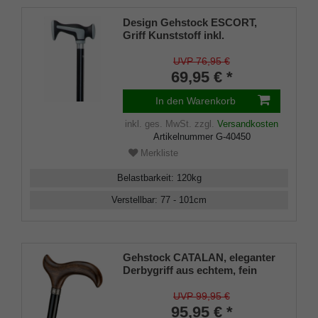
Design Gehstock ESCORT,
Griff Kunststoff inkl.
Dämpfungsband, Stock
Leichtmetall, verstellbar 77-
UVP 76,95 €
101cm, inkl. Gummipuffer
69,95 € *
In den Warenkorb
inkl. ges. MwSt.
zzgl.
Versandkosten
Artikelnummer
G-40450
Merkliste
Belastbarkeit
:
120
kg
Verstellbar
:
77 - 101
cm
Gehstock CATALAN, eleganter
Derbygriff aus echtem, fein
gemasertem Eichenholz dunkel
geflammt, aufgesetzt mit
UVP 99,95 €
Silber-Schmuckring auf einen
95,95 € *