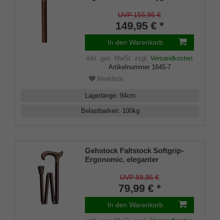
Stock aus Nussbaumholz
handpoliert, inkl. Chromring
UVP 155,95 €
und Gummipuffer
149,95 € *
In den Warenkorb
inkl. ges. MwSt.
zzgl.
Versandkosten
Artikelnummer
1645-7
Merkliste
Lagerlänge
:
94
cm
Belastbarkeit
:
100
kg
Gehstock Faltstock Softgrip-
Ergonomic, eleganter
ergonomischer Derbygriff mit
Softgrip-Beschichtung,
UVP 89,95 €
aufgesetzt auf einen Stock aus
79,99 € *
stabilem Leichtmetall in
bronce-matt, höhenverstellbar
In den Warenkorb
(89-99cm) faltbar, inklusive