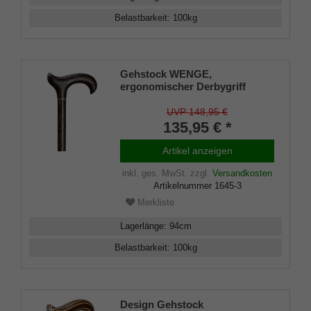
Belastbarkeit
:
100
kg
Gehstock WENGE,
ergonomischer Derbygriff
handpoliertes Wengeholz mit
Chrom-Ring, inkl.
UVP 148,95 €
Gummipuffer, 94 cm
135,95 € *
Artikel anzeigen
inkl. ges. MwSt.
zzgl.
Versandkosten
Artikelnummer
1645-3
Merkliste
Lagerlänge
:
94
cm
Belastbarkeit
:
100
kg
Design Gehstock