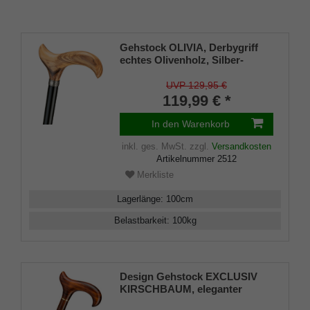
Gehstock OLIVIA, Derbygriff
echtes Olivenholz, Silber-
Designring, Stock schwarz
lackiertes Buchenholz,mit
UVP 129,95 €
Gummipuffer
119,99 € *
In den Warenkorb
inkl. ges. MwSt.
zzgl.
Versandkosten
Artikelnummer
2512
Merkliste
Lagerlänge
:
100
cm
Belastbarkeit
:
100
kg
Design Gehstock EXCLUSIV
KIRSCHBAUM, eleganter
Derbygriff und Stock aus