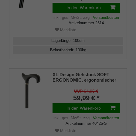
Stock aus schwarz lackiertem
Buchenholz, inklusiv Elegant-
In den Warenkorb
Gummipuffer.
inkl. ges. MwSt.
zzgl.
Versandkosten
Artikelnummer
2514
Merkliste
Lagerlänge
:
100
cm
Belastbarkeit
:
100
kg
XL Design Gehstock SOFT
ERGONOMIC, ergonomischer
Griff, Softbeschichtung, Stock
Leichtmetall, schwarz
UVP 64,95 €
pulverbeschichtet,
59,99 € *
höhenverstellbar, Gummipuffer
In den Warenkorb
inkl. ges. MwSt.
zzgl.
Versandkosten
Artikelnummer
40425-S
Merkliste