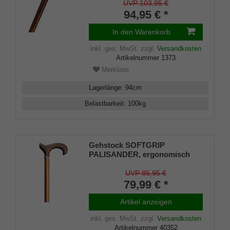
feinem Kirschbaumholz,
UVP 103,95 €
Messingring, Länge 94 cm,
94,95 € *
Gummipuffer
In den Warenkorb
inkl. ges. MwSt.
zzgl.
Versandkosten
Artikelnummer
1373
Merkliste
Lagerlänge
:
94
cm
Belastbarkeit
:
100
kg
Gehstock SOFTGRIP
PALISANDER, ergonomisch
geformter Derby-Griff, Stock
höhenverstellbar Leichtmetall
UVP 85,95 €
mit Echtholz-Furnier in
79,99 € *
Palisander-Look, Gummipuffer
Artikel anzeigen
inkl. ges. MwSt.
zzgl.
Versandkosten
Artikelnummer
40352