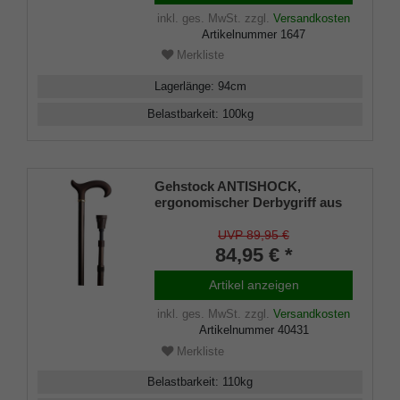
inkl. ges. MwSt.
zzgl.
Versandkosten
Artikelnummer
1647
Merkliste
Lagerlänge
:
94
cm
Belastbarkeit
:
100
kg
Gehstock ANTISHOCK,
ergonomischer Derbygriff aus
stabilem Gießharz mit samtiger
Oberflächenveredelung, Stock
UVP 89,95 €
aus stabilem Leichtmetall mit
84,95 € *
integriertem Patent-
Stoßdämpfer, höhenverstellbar
Artikel anzeigen
von 77-103 cm, inkl.
Gummipuffer
inkl. ges. MwSt.
zzgl.
Versandkosten
Artikelnummer
40431
Merkliste
Belastbarkeit
:
110
kg