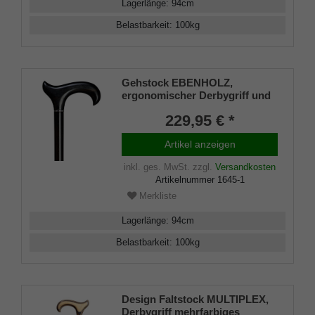
Lagerlänge
:
94
cm
Belastbarkeit
:
100
kg
Gehstock EBENHOLZ,
ergonomischer Derbygriff und
Stock aus edlem Ebenholz
229,95 € *
handpoliert, leicht geölt, mit
Chrom-Ring ,inklusiv
Artikel anzeigen
schlankem Gummipuffer
inkl. ges. MwSt.
zzgl.
Versandkosten
Artikelnummer
1645-1
Merkliste
Lagerlänge
:
94
cm
Belastbarkeit
:
100
kg
Design Faltstock MULTIPLEX,
Derbygriff mehrfarbiges