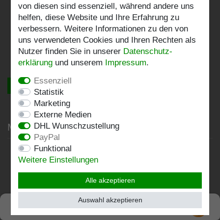
Versandarten & -kosten
von diesen sind essenziell, während andere uns
helfen, diese Website und Ihre Erfahrung zu
Widerrufsrecht
verbessern. Weitere Informationen zu den von
Warenkorb
uns verwendeten Cookies und Ihren Rechten als
Nutzer finden Sie in unserer
Daten­schutz­
Zur Kasse
erklärung
und unserem
Impressum
.
Essenziell
Vertrag widerrufen
Statistik
Marketing
Externe Medien
Mein Konto
DHL Wunschzustellung
PayPal
Funktional
Registrieren
Weitere Einstellungen
Login
Alle akzeptieren
Unternehmen
Auswahl akzeptieren
SEHR GUT