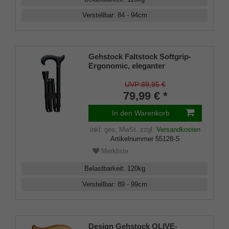
Verstellbar
:
84 - 94
cm
Gehstock Faltstock Softgrip-
Ergonomic, eleganter
ergonomischer Derbygriff mit
Softgrip-Beschichtung,
UVP 89,95 €
aufgesetzt auf einen Stock aus
79,99 € *
stabilem Leichtmetall in
schwarz, höhenverstellbar von
In den Warenkorb
89 - 99 cm, faltbar, inklusive
Gummipuffer.
inkl. ges. MwSt.
zzgl.
Versandkosten
Artikelnummer
55128-S
Merkliste
Belastbarkeit
:
120
kg
Verstellbar
:
89 - 99
cm
Design Gehstock OLIVE-