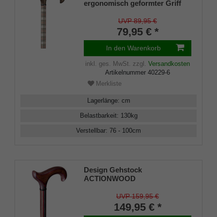
ergonomisch geformter Griff
aus Kunststoff, Softgrip-
Beschichtung, Stock
UVP 89,95 €
Aluminium höhenverstellbar,
79,95 € *
inklusive Gummipuffer
In den Warenkorb
inkl. ges. MwSt.
zzgl.
Versandkosten
Artikelnummer
40229-6
Merkliste
Lagerlänge
:
cm
Belastbarkeit
:
130
kg
Verstellbar
:
76 - 100
cm
Design Gehstock
ACTIONWOOD
WINE,ergonomischer
Derbygriff und Stock aus
UVP 159,95 €
stabilem Multiplex, handpoliert
149,95 € *
mit Carnaubawachs, inklusive