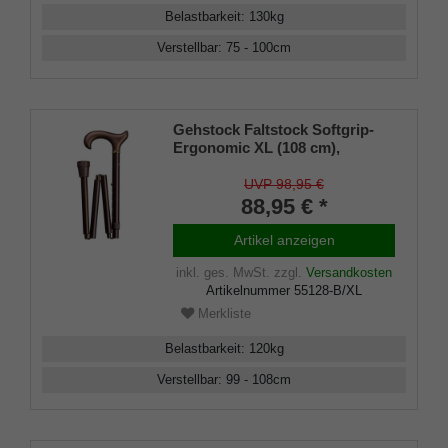
Belastbarkeit
:
130
kg
Verstellbar
:
75 - 100
cm
Gehstock Faltstock Softgrip-
Ergonomic XL (108 cm),
ergonomischer Derbygriff mit
Softgrip-Beschichtung, Stock
UVP 98,95 €
aus stabilem Leichtmetall in
88,95 € *
bronce-matt, höhenverstellbar
von 99 bis 108 cm, faltbar,
Artikel anzeigen
inklusive Gummipuffer.
inkl. ges. MwSt.
zzgl.
Versandkosten
Artikelnummer
55128-B/XL
Merkliste
Belastbarkeit
:
120
kg
Verstellbar
:
99 - 108
cm