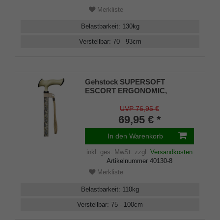
Merkliste
Belastbarkeit
:
130
kg
Verstellbar
:
70 - 93
cm
Gehstock SUPERSOFT
ESCORT ERGONOMIC,
ergonomischer Derby-Griff,
Stock höhenverstellbar
UVP 76,95 €
Leichtmetall in Paisley Design,
69,95 € *
Kordelschlaufe und
Gummipuffer
In den Warenkorb
inkl. ges. MwSt.
zzgl.
Versandkosten
Artikelnummer
40130-8
Merkliste
Belastbarkeit
:
110
kg
Verstellbar
:
75 - 100
cm