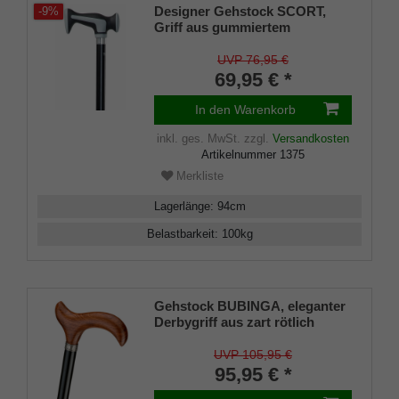
Designer Gehstock SCORT,
-9%
Griff aus gummiertem
Kunststoff mit einem
Dämpfungspolster, Stock
UVP 76,95 €
schwarz lackiertes
69,95 € *
Buchenholz, inklusiv
Gummipuffer, 94 cm
In den Warenkorb
inkl. ges. MwSt.
zzgl.
Versandkosten
Artikelnummer
1375
Merkliste
Lagerlänge
:
94
cm
Belastbarkeit
:
100
kg
Gehstock BUBINGA, eleganter
Derbygriff aus zart rötlich
gemasertem Bubingaholz,
aufgesetzt mit Silber-
UVP 105,95 €
Dekorring, Stock aus schwarz
95,95 € *
lackiertem Buchenholz,