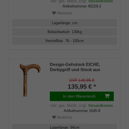
inkl. ges. MwSt.
zzgl.
Versandkosten
Artikelnummer
40229-2
Merkliste
Lagerlänge
:
cm
Belastbarkeit
:
130
kg
Verstellbar
:
76 - 100
cm
Design-Gehstock EICHE,
Derbygriff und Stock aus
handpoliertem Eichen- Holz,
Chrom-Ring, Gummipuffer, 94
UVP 148,95 €
cm
135,95 € *
In den Warenkorb
inkl. ges. MwSt.
zzgl.
Versandkosten
Artikelnummer
1645-9
Merkliste
Lagerlänge
:
94
cm