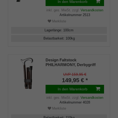
inklusiv Gummipuffer.
In den Warenkorb
inkl. ges. MwSt.
zzgl.
Versandkosten
Artikelnummer
2513
Merkliste
Lagerlänge
:
100
cm
Belastbarkeit
:
100
kg
Design Faltstock
PHILHARMONY, Derbygriff
silberfarben ergonomisch,
Carbon Ebenholz-Furnier
UVP 159,95 €
braun, Chromring, faltbar, 85-
149,95 € *
95 cm, Damen Herren Gehstock
In den Warenkorb
inkl. ges. MwSt.
zzgl.
Versandkosten
Artikelnummer
4028
Merkliste
Belastbarkeit
:
110
kg