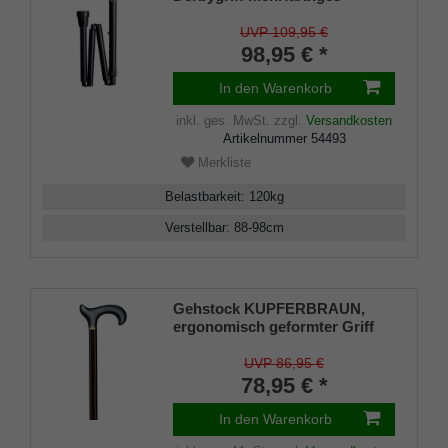
Multiplex Holz, Chromring,
Metall schwarz seidenmatt,
UVP 109,95 €
verstellbar 88-98 cm und
98,95 € *
faltbar, inkl. Gummipuffer
In den Warenkorb
inkl. ges. MwSt.
zzgl.
Versandkosten
Artikelnummer
54493
Merkliste
Belastbarkeit
:
120
kg
Verstellbar
:
88-98
cm
Gehstock KUPFERBRAUN,
ergonomisch geformter Griff
aus Kunststoff, Softgrip-
Beschichtung, Stock
UVP 86,95 €
Aluminium höhenverstellbar,
78,95 € *
inklusive Gummipuffer
In den Warenkorb