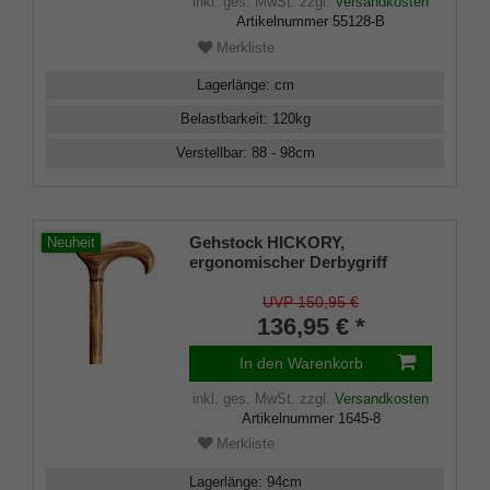
Gummipuffer
inkl. ges. MwSt.
zzgl.
Versandkosten
Artikelnummer
55128-B
Merkliste
Lagerlänge
:
cm
Belastbarkeit
:
120
kg
Verstellbar
:
88 - 98
cm
Gehstock HICKORY,
Neuheit
ergonomischer Derbygriff
handpoliertes Hickory- Holz mit
Chrom-Ring, inkl.
UVP 150,95 €
Gummipuffer, 94 cm
136,95 € *
In den Warenkorb
inkl. ges. MwSt.
zzgl.
Versandkosten
Artikelnummer
1645-8
Merkliste
Lagerlänge
:
94
cm