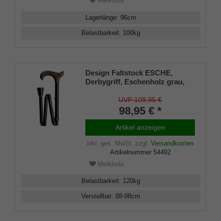
Merkliste
Lagerlänge
:
96
cm
Belastbarkeit
:
100
kg
Design Faltstock ESCHE,
Derbygriff, Eschenholz grau,
belastbar bis 120 Kg, Metall
schwarz, verstellbar 88-98 cm,
UVP 109,95 €
faltbar, inkl. Gummipuffer
98,95 € *
Artikel anzeigen
inkl. ges. MwSt.
zzgl.
Versandkosten
Artikelnummer
54492
Merkliste
Belastbarkeit
:
120
kg
Verstellbar
:
88-98
cm