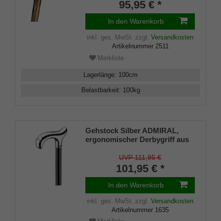
Schmuckring auf einen Stock
95,95 € *
aus edlem, geschältem
Perlcongo-Kastanienholz,
In den Warenkorb
inklusive Gummipuffer.
inkl. ges. MwSt.
zzgl.
Versandkosten
Artikelnummer
2511
Merkliste
Lagerlänge
:
100
cm
Belastbarkeit
:
100
kg
Gehstock Silber ADMIRAL,
ergonomischer Derbygriff aus
ABS, glanzverchromt, Stock
Buche seidenmatt schwarz
UVP 111,95 €
lackiert, inklusive Gummipuffer
101,95 € *
In den Warenkorb
inkl. ges. MwSt.
zzgl.
Versandkosten
Artikelnummer
1635