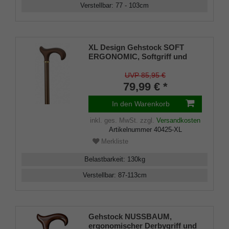
Verstellbar
:
77 - 103
cm
XL Design Gehstock SOFT
ERGONOMIC, Softgriff und
Leichtmetall-Stock Bronze,
höhenverstellbar bis 113 cm,
UVP 85,95 €
belastbar bis 130 Kg, inkl.
79,99 € *
Gummipuffer
In den Warenkorb
inkl. ges. MwSt.
zzgl.
Versandkosten
Artikelnummer
40425-XL
Merkliste
Belastbarkeit
:
130
kg
Verstellbar
:
87-113
cm
Gehstock NUSSBAUM,
ergonomischer Derbygriff und