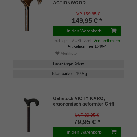
ACTIONWOOD
PECAN,ergonomischer
Derbygriff und Stock aus
UVP 159,95 €
stabilem Multiplex, handpoliert
149,95 € *
mit Carnaubawachs, inklusive
Gummipuffer
In den Warenkorb
inkl. ges. MwSt.
zzgl.
Versandkosten
Artikelnummer
1640-4
Merkliste
Lagerlänge
:
94
cm
Belastbarkeit
:
100
kg
Gehstock VICHY KARO,
ergonomisch geformter Griff
aus Kunststoff, Softgrip-
Beschichtung, Stock
UVP 89,95 €
Aluminium höhenverstellbar,
79,95 € *
inklusive Gummipuffer
In den Warenkorb