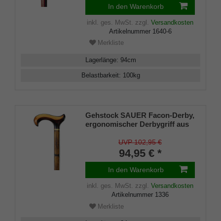
Gummipuffer
In den Warenkorb
inkl. ges. MwSt.
zzgl.
Versandkosten
Artikelnummer
1640-6
Merkliste
Lagerlänge
:
94
cm
Belastbarkeit
:
100
kg
Gehstock SAUER Facon-Derby,
ergonomischer Derbygriff aus
Buchenholz, Farbeffekt
faconiert mit Messingring,
UVP 102,95 €
aufgesetzt auf einen Stock aus
94,95 € *
Buchenholz, dunkel-ombré
geflammt, inklusive
In den Warenkorb
Gummipuffer, 94 cm
inkl. ges. MwSt.
zzgl.
Versandkosten
Artikelnummer
1336
Merkliste