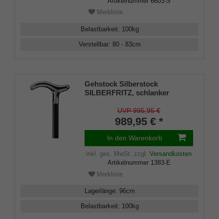
Artikelnummer
6603-S
Merkliste
Belastbarkeit
:
100
kg
Verstellbar
:
80 - 83
cm
Gehstock Silberstock
SILBERFRITZ, schlanker
handgefertigter Derbygriff aus
echtem 925/1000 Sterlingsilber,
UVP 995,95 €
aufgesetzt auf einen Stock aus
989,95 € *
edlem Makassar Ebenholz,
inklusiv Schlankpuffer.
In den Warenkorb
inkl. ges. MwSt.
zzgl.
Versandkosten
Artikelnummer
1383-E
Merkliste
Lagerlänge
:
96
cm
Belastbarkeit
:
100
kg