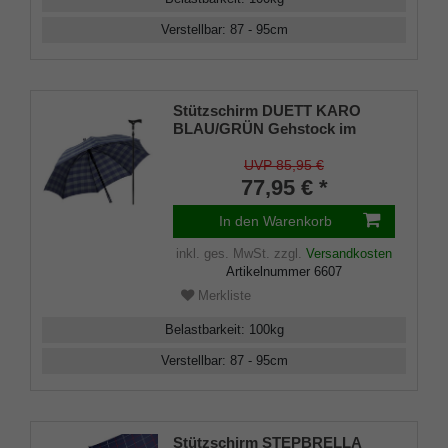
Verstellbar
:
87 - 95
cm
Stützschirm DUETT KARO
BLAU/GRÜN Gehstock im
Regenschirm,
höhenverstellbar, Fritzgriff,
UVP 85,95 €
Schirmhülle, Klettverschluss,
77,95 € *
Gummipuffer Damen und
Herren
In den Warenkorb
inkl. ges. MwSt.
zzgl.
Versandkosten
Artikelnummer
6607
Merkliste
Belastbarkeit
:
100
kg
Verstellbar
:
87 - 95
cm
Stützschirm STEPBRELLA