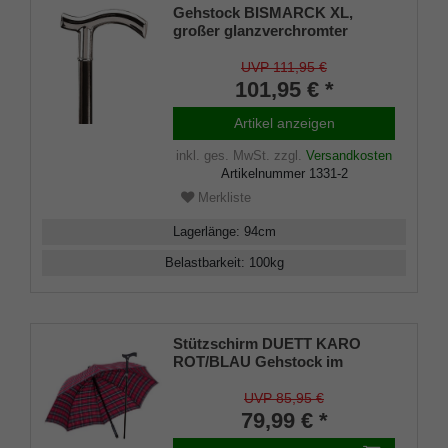
Gehstock BISMARCK XL,
großer glanzverchromter
Fritzgriff, aufgesetzt auf einen
Stock aus Buchenholz
UVP 111,95 €
seidenmatt-schwarz lackiert,
101,95 € *
inklusiv Schlankpuffer.
Artikel anzeigen
inkl. ges. MwSt.
zzgl.
Versandkosten
Artikelnummer
1331-2
Merkliste
Lagerlänge
:
94
cm
Belastbarkeit
:
100
kg
Stützschirm DUETT KARO
ROT/BLAU Gehstock im
Regenschirm,
höhenverstellbar, Fritzgriff,
UVP 85,95 €
Schirmhülle, Klettverschluss,
79,99 € *
Gummipuffer Damen und