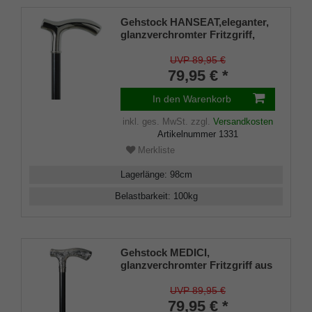
Gehstock HANSEAT,eleganter,
glanzverchromter Fritzgriff,
aufgesetzt auf einen Stock aus
schwarz lackiertem
UVP 89,95 €
Buchenholz, inklusiv
79,95 € *
Schlankpuffer.
In den Warenkorb
inkl. ges. MwSt.
zzgl.
Versandkosten
Artikelnummer
1331
Merkliste
Lagerlänge
:
98
cm
Belastbarkeit
:
100
kg
Gehstock MEDICI,
glanzverchromter Fritzgriff aus
ABS, schwarzer
Buchenholzstock,100cm.
UVP 89,95 €
79,95 € *