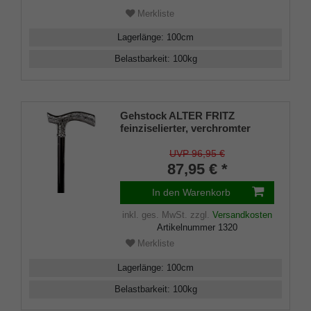
Merkliste
Lagerlänge
:
100
cm
Belastbarkeit
:
100
kg
Gehstock ALTER FRITZ
feinziselierter, verchromter
Fritzgriff aus Acryl aufgesetzt
auf einen Stock aus
UVP 96,95 €
Buchenholz seidenmatt
87,95 € *
schwarz
lackiert,Chromring,inklusive
In den Warenkorb
Gummipuffer.
inkl. ges. MwSt.
zzgl.
Versandkosten
Artikelnummer
1320
Merkliste
Lagerlänge
:
100
cm
Belastbarkeit
:
100
kg