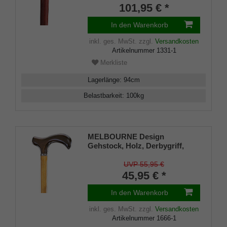
inklusiv Schlankpuffer.
101,95 € *
In den Warenkorb
inkl. ges. MwSt.
zzgl.
Versandkosten
Artikelnummer
1331-1
Merkliste
Lagerlänge
:
94
cm
Belastbarkeit
:
100
kg
MELBOURNE Design
Gehstock, Holz, Derbygriff,
hell-dunkel gebeizt, seidenmatt
lackiert, Platinband, elegant,
UVP 55,95 €
Damen und Herren, inkl.
45,95 € *
Gummipuffer
In den Warenkorb
inkl. ges. MwSt.
zzgl.
Versandkosten
Artikelnummer
1666-1