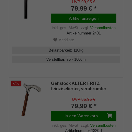
aus stabilem Leichtmetall mit
UVP 99,95 €
Chromring, höhenverstellbar,
79,99 € *
inklusiv Gummipuffer.
Artikel anzeigen
inkl. ges. MwSt.
zzgl.
Versandkosten
Artikelnummer
2401
Merkliste
Belastbarkeit
:
110
kg
Verstellbar
:
75 - 100
cm
Gehstock ALTER FRITZ
-7%
feinziselierter, verchromter
Fritzgriff aus Acryl aufgesetzt
auf einen Stock aus
UVP 85,95 €
Buchenholz kirschbaumfarben
79,99 € *
gebeizt,Chromring,inklusive
Gummipuffer.
In den Warenkorb
inkl. ges. MwSt.
zzgl.
Versandkosten
Artikelnummer
1320-1