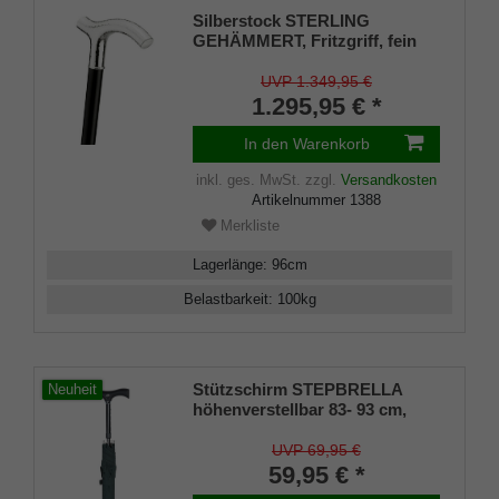
Silberstock STERLING
GEHÄMMERT, Fritzgriff, fein
gehämmert, Gravurplatten aus
925/1000 Sterling Silber, Stock
UVP 1.349,95 €
edles Makassar Ebenholz,
1.295,95 € *
Gummipuffer
In den Warenkorb
inkl. ges. MwSt.
zzgl.
Versandkosten
Artikelnummer
1388
Merkliste
Lagerlänge
:
96
cm
Belastbarkeit
:
100
kg
Stützschirm STEPBRELLA
Neuheit
höhenverstellbar 83- 93 cm,
Fritzgriff Soft-Beschichtung, 8-
teiliges Gestell, Bezug dunkles
UVP 69,95 €
grün, Automatik, Gummipuffer
59,95 € *