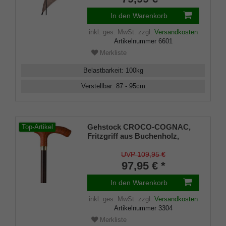
Gummipuffer Damen und
Herren
In den Warenkorb
inkl. ges. MwSt.
zzgl.
Versandkosten
Artikelnummer
6601
Merkliste
Belastbarkeit
:
100
kg
Verstellbar
:
87 - 95
cm
Gehstock CROCO-COGNAC,
Top-Artikel
Fritzgriff aus Buchenholz,
überzogen mit handgenähtem
Rindsleder in Croco-Cognac
UVP 109,95 €
dunkelbraun, aufgesetzt auf
97,95 € *
einen seidenmatt-klar
lackierten dunkelbraunen Stock
In den Warenkorb
aus Buchenholz,inklusiv
Schlankpuffer.
inkl. ges. MwSt.
zzgl.
Versandkosten
Artikelnummer
3304
Merkliste