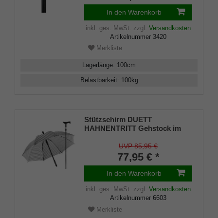
In den Warenkorb
inkl. ges. MwSt.
zzgl.
Versandkosten
Artikelnummer
3420
Merkliste
Lagerlänge
:
100
cm
Belastbarkeit
:
100
kg
Stützschirm DUETT
HAHNENTRITT Gehstock im
Regenschirm,
höhenverstellbar, Fritzgriff,
UVP 85,95 €
Schirmhülle, Klettverschluss,
77,95 € *
Gummipuffer Damen und
Herren
In den Warenkorb
inkl. ges. MwSt.
zzgl.
Versandkosten
Artikelnummer
6603
Merkliste