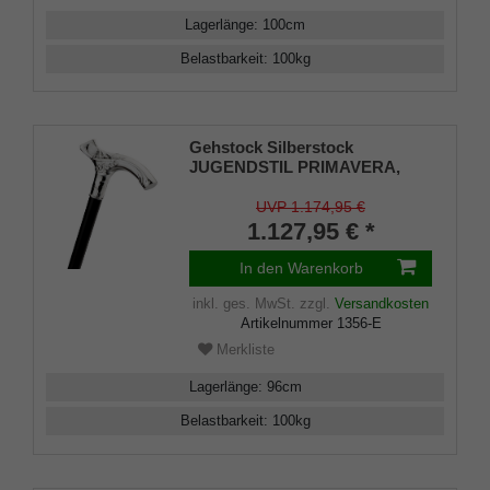
Lagerlänge
:
100
cm
Belastbarkeit
:
100
kg
Gehstock Silberstock
JUGENDSTIL PRIMAVERA,
handgefertigter Fritzgriff aus
echtem 925/1000 Sterlingsilber
UVP 1.174,95 €
mit aufwändigen Ziselierungen,
1.127,95 € *
aufgesetzt auf einen Stock aus
edlem Makassar-Ebenholz,
In den Warenkorb
inklusiv Gummipuffer.
inkl. ges. MwSt.
zzgl.
Versandkosten
Artikelnummer
1356-E
Merkliste
Lagerlänge
:
96
cm
Belastbarkeit
:
100
kg