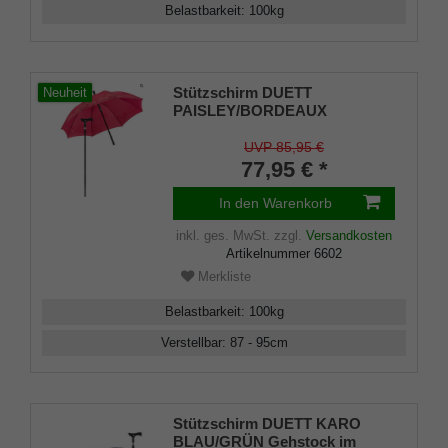
Belastbarkeit
:
100
kg
Stützschirm DUETT
Neuheit
PAISLEY/BORDEAUX
Gehstock im Regenschirm,
höhenverstellbar, Fritzgriff,
UVP 85,95 €
Schirmhülle, Klettverschluss,
77,95 € *
Gummipuffer Damen und
Herren
In den Warenkorb
inkl. ges. MwSt.
zzgl.
Versandkosten
Artikelnummer
6602
Merkliste
Belastbarkeit
:
100
kg
Verstellbar
:
87 - 95
cm
Stützschirm DUETT KARO
BLAU/GRÜN Gehstock im