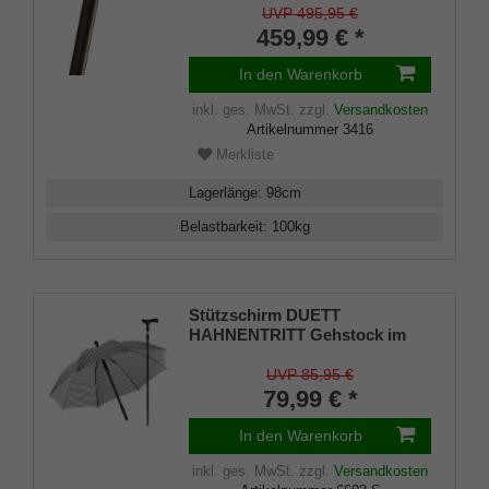
auf edlem Ebenholz, Horn-
UVP 495,95 €
Design-Ring, inkl. Gummipuffer
459,99 € *
In den Warenkorb
inkl. ges. MwSt.
zzgl.
Versandkosten
Artikelnummer
3416
Merkliste
Lagerlänge
:
98
cm
Belastbarkeit
:
100
kg
Stützschirm DUETT
HAHNENTRITT Gehstock im
Regenschirm,
höhenverstellbar, Fritzgriff,
UVP 85,95 €
Schirmhülle, Klettverschluss,
79,99 € *
Gummipuffer Damen und
Herren
In den Warenkorb
inkl. ges. MwSt.
zzgl.
Versandkosten