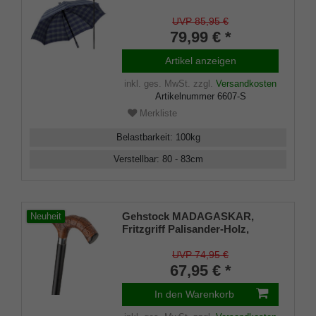
Regenschirm,
höhenverstellbar, Fritzgriff,
UVP 85,95 €
Schirmhülle, Klettverschluss,
79,99 € *
Gummipuffer Damen und
Herren
Artikel anzeigen
inkl. ges. MwSt.
zzgl.
Versandkosten
Artikelnummer
6607-S
Merkliste
Belastbarkeit
:
100
kg
Verstellbar
:
80 - 83
cm
Gehstock MADAGASKAR,
Neuheit
Fritzgriff Palisander-Holz,
Griffverzierungen aus
Wasserbüffel-Horn, Stock
UVP 74,95 €
Hartholz schwarz lackiert,
67,95 € *
Chromring und Gummipuffer
In den Warenkorb