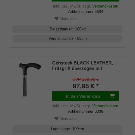
inkl. ges. MwSt.
zzgl.
Versandkosten
Artikelnummer
6604
Merkliste
Belastbarkeit
:
100
kg
Verstellbar
:
87 - 95
cm
Gehstock BLACK LEATHER,
Fritzgriff überzogen mit
handgenähtem, schwarzem
Glatt-Leder, Stock schwarz
UVP 109,95 €
lackiertes Buchenholz,
97,95 € *
Chromring, Gummipuffer
In den Warenkorb
inkl. ges. MwSt.
zzgl.
Versandkosten
Artikelnummer
3306
Merkliste
Lagerlänge
:
100
cm