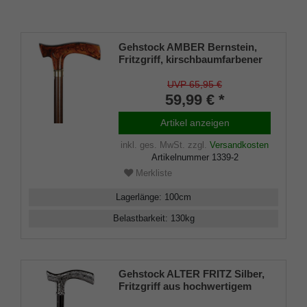
Gehstock AMBER Bernstein,
Fritzgriff, kirschbaumfarbener
Stock aus Buchenholz,
Messing-Designring,
UVP 65,95 €
Gummipuffer, belastbar bis 130
59,99 € *
Kg
Artikel anzeigen
inkl. ges. MwSt.
zzgl.
Versandkosten
Artikelnummer
1339-2
Merkliste
Lagerlänge
:
100
cm
Belastbarkeit
:
130
kg
Gehstock ALTER FRITZ Silber,
Fritzgriff aus hochwertigem
Acryl glanzverchromt, Stock