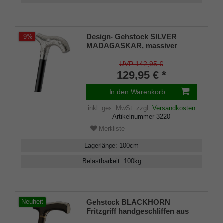
Design- Gehstock SILVER
-9%
MADAGASKAR, massiver
Fritz-Griff versilbert, Stock aus
Hartholz seidenmatt schwarz
UVP 142,95 €
lackiert inkl. Gummipuffer, 100
129,95 € *
cm
In den Warenkorb
inkl. ges. MwSt.
zzgl.
Versandkosten
Artikelnummer
3220
Merkliste
Lagerlänge
:
100
cm
Belastbarkeit
:
100
kg
Gehstock BLACKHORN
Neuheit
Fritzgriff handgeschliffen aus
schwarzem Horn aufgesetzt