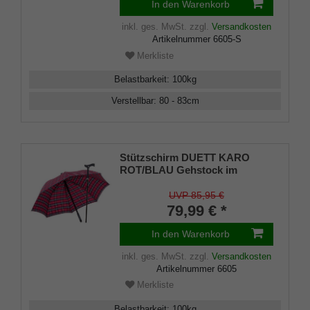
Herren
In den Warenkorb
inkl. ges. MwSt.
zzgl.
Versandkosten
Artikelnummer
6605-S
Merkliste
Belastbarkeit
:
100
kg
Verstellbar
:
80 - 83
cm
Stützschirm DUETT KARO
ROT/BLAU Gehstock im
Regenschirm,
höhenverstellbar, Fritzgriff,
UVP 85,95 €
Schirmhülle, Klettverschluss,
79,99 € *
Gummipuffer Damen und
Herren
In den Warenkorb
inkl. ges. MwSt.
zzgl.
Versandkosten
Artikelnummer
6605
Merkliste
Belastbarkeit
:
100
kg