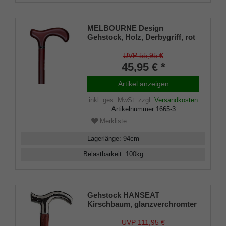
MELBOURNE Design
Gehstock, Holz, Derbygriff, rot
gebeizt, seidenmatt lackiert,
Platinband, elegant, Damen
UVP 55,95 €
und Herren, Gummipuffer
45,95 € *
Artikel anzeigen
inkl. ges. MwSt.
zzgl.
Versandkosten
Artikelnummer
1665-3
Merkliste
Lagerlänge
:
94
cm
Belastbarkeit
:
100
kg
Gehstock HANSEAT
Kirschbaum, glanzverchromter
Fritzgriff, aufgesetzt auf einen
Stock aus edlem Kirscholz,
UVP 111,95 €