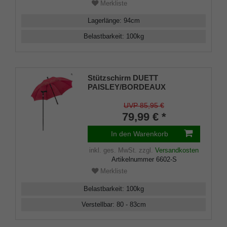
Merkliste
Lagerlänge
:
94
cm
Belastbarkeit
:
100
kg
Stützschirm DUETT
PAISLEY/BORDEAUX
Gehstock im Regenschirm,
höhenverstellbar, Fritzgriff,
UVP 85,95 €
Schirmhülle, Klettverschluss,
79,99 € *
Gummipuffer Damen und
Herren
In den Warenkorb
inkl. ges. MwSt.
zzgl.
Versandkosten
Artikelnummer
6602-S
Merkliste
Belastbarkeit
:
100
kg
Verstellbar
:
80 - 83
cm