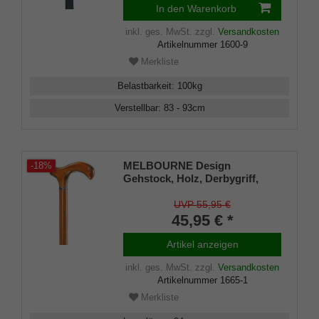
In den Warenkorb
inkl. ges. MwSt.
zzgl.
Versandkosten
Artikelnummer
1600-9
Merkliste
Belastbarkeit
:
100
kg
Verstellbar
:
83 - 93
cm
MELBOURNE Design
-18%
Gehstock, Holz, Derbygriff,
cognac-sand gebeizt,
seidenmatt lackiert, Platinband,
UVP 55,95 €
elegant, Damen und Herren,
45,95 € *
inkl. Gummipuffer
Artikel anzeigen
inkl. ges. MwSt.
zzgl.
Versandkosten
Artikelnummer
1665-1
Merkliste