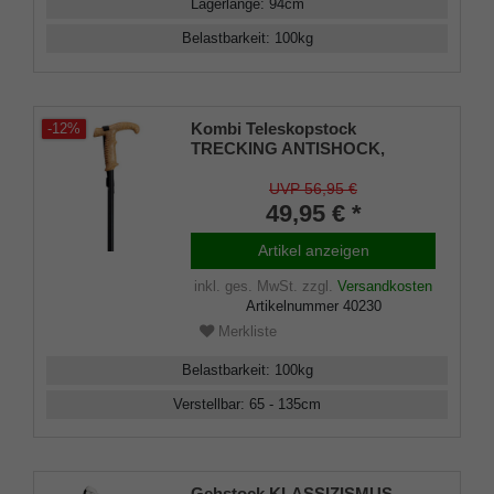
Lagerlänge
:
94
cm
Belastbarkeit
:
100
kg
Kombi Teleskopstock
-12%
TRECKING ANTISHOCK,
Kombi-Griff Kork,
Tragschlaufe, Stock
UVP 56,95 €
Leichtmetall schwarz,
49,95 € *
höhenverstellbar, Tellerzwinge,
Spitze, Gummipuffer.
Artikel anzeigen
inkl. ges. MwSt.
zzgl.
Versandkosten
Artikelnummer
40230
Merkliste
Belastbarkeit
:
100
kg
Verstellbar
:
65 - 135
cm
Gehstock KLASSIZISMUS