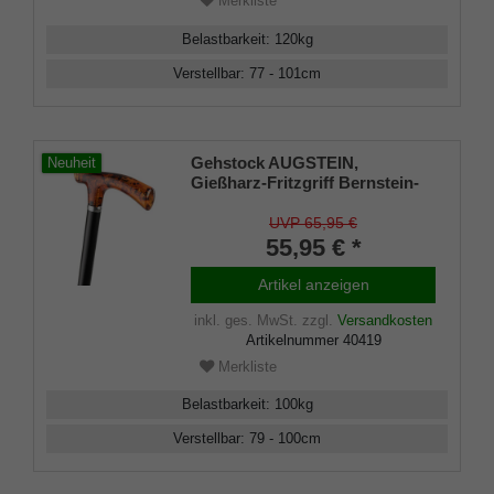
Merkliste
Belastbarkeit
:
120
kg
Verstellbar
:
77 - 101
cm
Gehstock AUGSTEIN,
Neuheit
Gießharz-Fritzgriff Bernstein-
Optik, Stock schwarz
Leichtmetall, höhenverstellbar
UVP 65,95 €
79-100 cm inkl. Gummipuffer
55,95 € *
Artikel anzeigen
inkl. ges. MwSt.
zzgl.
Versandkosten
Artikelnummer
40419
Merkliste
Belastbarkeit
:
100
kg
Verstellbar
:
79 - 100
cm