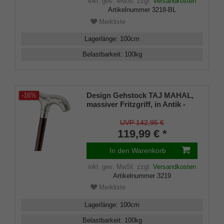
inkl. ges. MwSt.
zzgl.
Versandkosten
Artikelnummer
3218-BL
Merkliste
Lagerlänge
:
100
cm
Belastbarkeit
:
100
kg
Design Gehstock TAJ MAHAL,
-16%
massiver Fritzgriff, in Antik -
Silber galvanisiert, Stock
stabiles Hartholz
UVP 142,95 €
mahagonifarben, inkl.
119,99 € *
Gummipuffer
In den Warenkorb
inkl. ges. MwSt.
zzgl.
Versandkosten
Artikelnummer
3219
Merkliste
Lagerlänge
:
100
cm
Belastbarkeit
:
100
kg