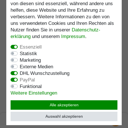
von diesen sind essenziell, während andere uns
inkl. ges. MwSt.
zzgl.
Versandkosten
helfen, diese Website und Ihre Erfahrung zu
Artikelnummer
3423
verbessern. Weitere Informationen zu den von
Merkliste
uns verwendeten Cookies und Ihren Rechten als
Nutzer finden Sie in unserer
Daten­schutz­
Belastbarkeit
:
100
kg
erklärung
und unserem
Impressum
.
Verstellbar
:
75 - 100
cm
Essenziell
Statistik
Marketing
Gehstock EXCELSIOR,
Fritzgriff aus massivem
Externe Medien
Silberzinn glatt, Stock aus
DHL Wunschzustellung
Eschenholz dunkel geflammt
UVP 142,95 €
PayPal
graublau, inkl. Gummipuffer
129,95 € *
Funktional
Weitere Einstellungen
In den Warenkorb
inkl. ges. MwSt.
zzgl.
Versandkosten
Alle akzeptieren
Artikelnummer
2005
Merkliste
Auswahl akzeptieren
SEHR GUT
Lagerlänge
:
96
cm