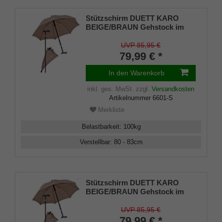
Stützschirm DUETT KARO
BEIGE/BRAUN Gehstock im
Regenschirm,
höhenverstellbar, Fritzgriff,
UVP 85,95 €
Schirmhülle, Klettverschluss,
79,99 € *
Gummipuffer Damen und
Herren
In den Warenkorb
inkl. ges. MwSt.
zzgl.
Versandkosten
Artikelnummer
6601-S
Merkliste
Belastbarkeit
:
100
kg
Verstellbar
:
80 - 83
cm
Stützschirm DUETT KARO
BEIGE/BRAUN Gehstock im
Regenschirm,
höhenverstellbar, Fritzgriff,
UVP 85,95 €
Schirmhülle, Klettverschluss,
79,99 € *