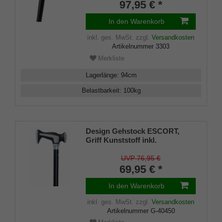
lackiertes Buchenholz,
97,95 € *
Chromring, Gummipuffer
In den Warenkorb
inkl. ges. MwSt.
zzgl.
Versandkosten
Artikelnummer
3303
Merkliste
Lagerlänge
:
94
cm
Belastbarkeit
:
100
kg
Design Gehstock ESCORT,
Griff Kunststoff inkl.
Dämpfungsband, Stock
Leichtmetall, verstellbar 77-
UVP 76,95 €
101cm, inkl. Gummipuffer
69,95 € *
In den Warenkorb
inkl. ges. MwSt.
zzgl.
Versandkosten
Artikelnummer
G-40450