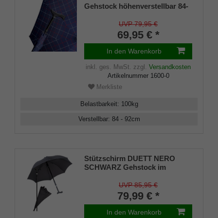
Gehstock höhenverstellbar 84-
92 cm, handsympathischer
Fritzgriff, Automatiköffnung,
UVP 79,95 €
Schirmgestell aus 8 stabilen
69,95 € *
Streben, edles Schirmdach aus
Stoff Karo blau rot
In den Warenkorb
inkl. ges. MwSt.
zzgl.
Versandkosten
Artikelnummer
1600-0
Merkliste
Belastbarkeit
:
100
kg
Verstellbar
:
84 - 92
cm
Stützschirm DUETT NERO
SCHWARZ Gehstock im
Regenschirm,
höhenverstellbar, Fritzgriff,
UVP 85,95 €
Schirmhülle, Klettverschluss,
79,99 € *
Gummipuffer Damen und
Herren
In den Warenkorb