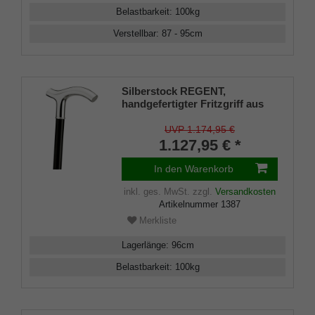
Belastbarkeit
:
100
kg
Verstellbar
:
87 - 95
cm
Silberstock REGENT,
handgefertigter Fritzgriff aus
echtem 925/1000 Sterling Silber
mit Gravurplatten, Stock aus
UVP 1.174,95 €
echtem Makassar-Ebenholz,
1.127,95 € *
Gummipuffer
In den Warenkorb
inkl. ges. MwSt.
zzgl.
Versandkosten
Artikelnummer
1387
Merkliste
Lagerlänge
:
96
cm
Belastbarkeit
:
100
kg