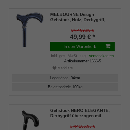
MELBOURNE Design
Gehstock, Holz, Derbygriff,
jeans-blau gebeizt, seidenmatt
lackiert, Platinband, elegant,
UVP 59,95 €
Damen und Herren, inkl.
49,99 € *
Gummipuffer
In den Warenkorb
inkl. ges. MwSt.
zzgl.
Versandkosten
Artikelnummer
1666-5
Merkliste
Lagerlänge
:
94
cm
Belastbarkeit
:
100
kg
Gehstock NERO ELEGANTE,
Derbygriff überzogen mit
handgenähtem, schwarzem
Glatt-Leder, Stock schwarz
UVP 106,95 €