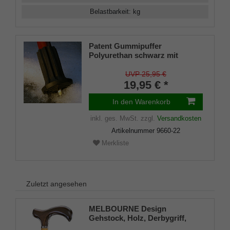
Belastbarkeit
:
kg
Patent Gummipuffer
Polyurethan schwarz mit
ausklappbarem Spike für
Gehstöcke aus Holz und Metall,
UVP 25,95 €
flexibler Schaft für
19,95 € *
Durchmesser von ca. 17-22 mm
In den Warenkorb
inkl. ges. MwSt.
zzgl.
Versandkosten
Artikelnummer
9660-22
Merkliste
Zuletzt angesehen
MELBOURNE Design
Gehstock, Holz, Derbygriff,
hell-dunkel gebeizt, seidenmatt