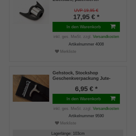
Stockhalter, universelle Größe
(18 - 22mm), Weichgummi
UVP 19,95 €
17,95 € *
In den Warenkorb
inkl. ges. MwSt.
zzgl.
Versandkosten
Artikelnummer
4008
Merkliste
Gehstock, Stockshop
Geschenkverpackung Jute-
Tasche schwarz mit
6,95 € *
Klettverschluss
In den Warenkorb
inkl. ges. MwSt.
zzgl.
Versandkosten
Artikelnummer
9590
Merkliste
Lagerlänge
:
103
cm