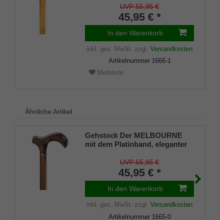
lackiert, Platinband, elegant,
UVP 55,95 €
Damen und Herren, inkl.
45,95 € *
Gummipuffer
In den Warenkorb
inkl. ges. MwSt.
zzgl.
Versandkosten
Artikelnummer
1666-1
Merkliste
Ähnliche Artikel
Gehstock Der MELBOURNE
mit dem Platinband, eleganter
Griff mit den Vorzügen aus
Fritz- und Derbygriff,
UVP 55,95 €
aufgesetzt auf einen Stock aus
45,95 € *
europäischem Buchenholz, in
der Farbe MaroneBraun
In den Warenkorb
gebeizt und lackiert, inklusiv
inkl. ges. MwSt.
zzgl.
Versandkosten
Schlankpuffer.
Artikelnummer
1665-0