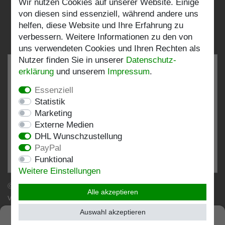
Wir nutzen Cookies auf unserer Website. Einige
Folgen Sie uns:
von diesen sind essenziell, während andere uns
helfen, diese Website und Ihre Erfahrung zu
verbessern. Weitere Informationen zu den von
uns verwendeten Cookies und Ihren Rechten als
Nutzer finden Sie in unserer
Daten­schutz­
erklärung
und unserem
Impressum
.
Essenziell
SEHR GUT
4.82 / 5
Statistik
Marketing
aus 198 Bewertungen
Externe Medien
bei: shopvote.de, Amazon
DHL Wunschzustellung
Bewertungsprofil bei SHOPVOTE.DE ansehen
PayPal
Funktional
Informationen zur Echtheit von Kundenbewertungen
Weitere Einstellungen
© Copyright 2026 | Stockshop.de GmbH. Alle Rechte
Alle akzeptieren
vorbehalten.
Auswahl akzeptieren
SEHR GUT