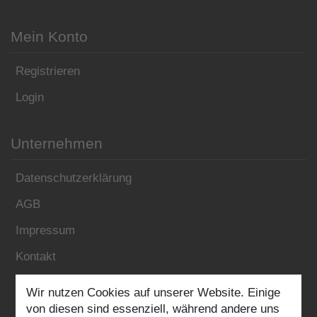
Mein Konto
Registrieren
Login
Unternehmen
Datenschutzerklärung
AGB
Impressum
Kontakt
Wir nutzen Cookies auf unserer Website. Einige
Folgen Sie uns:
von diesen sind essenziell, während andere uns