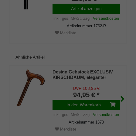
Buche,inklusiv Gummipuffer.
Artikel anzeigen
inkl. ges. MwSt.
zzgl.
Versandkosten
Artikelnummer
1762-R
Merkliste
Ähnliche Artikel
Design Gehstock EXCLUSIV
KIRSCHBAUM, eleganter
Derbygriff und Stock aus
feinem Kirschbaumholz,
UVP 103,95 €
Messingring, Länge 94 cm,
94,95 € *
Gummipuffer
In den Warenkorb
inkl. ges. MwSt.
zzgl.
Versandkosten
Artikelnummer
1373
Merkliste