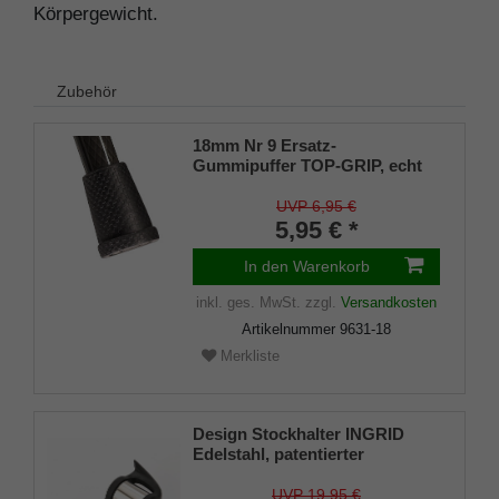
Körpergewicht.
Zubehör
18mm Nr 9 Ersatz-
Gummipuffer TOP-GRIP, echt
Kautschuk, schwarz, (VE 1
Stück)
UVP 6,95 €
5,95 € *
In den Warenkorb
inkl. ges. MwSt.
zzgl.
Versandkosten
Artikelnummer
9631-18
Merkliste
Design Stockhalter INGRID
Edelstahl, patentierter
Stockhalter, universelle Größe
(18 - 22mm), Weichgummi
UVP 19,95 €