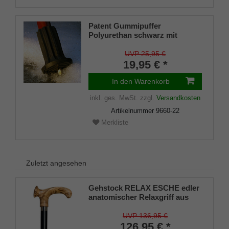
Patent Gummipuffer
Polyurethan schwarz mit
ausklappbarem Spike für
Gehstöcke aus Holz und Metall,
UVP 25,95 €
flexibler Schaft für
19,95 € *
Durchmesser von ca. 17-22 mm
In den Warenkorb
inkl. ges. MwSt.
zzgl.
Versandkosten
Artikelnummer
9660-22
Merkliste
Zuletzt angesehen
Gehstock RELAX ESCHE edler
anatomischer Relaxgriff aus
leicht geflammtem Eschenholz
aufgesetzt auf einen Stock aus
UVP 136,95 €
schwarz gebeizter
126,95 € *