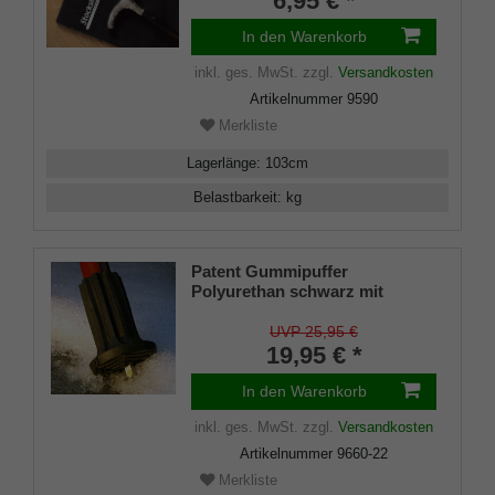
6,95 € *
Klettverschluss
In den Warenkorb
inkl. ges. MwSt.
zzgl.
Versandkosten
Artikelnummer
9590
Merkliste
Lagerlänge
:
103
cm
Belastbarkeit
:
kg
Patent Gummipuffer
Polyurethan schwarz mit
ausklappbarem Spike für
Gehstöcke aus Holz und Metall,
UVP 25,95 €
flexibler Schaft für
19,95 € *
Durchmesser von ca. 17-22 mm
In den Warenkorb
inkl. ges. MwSt.
zzgl.
Versandkosten
Artikelnummer
9660-22
Merkliste