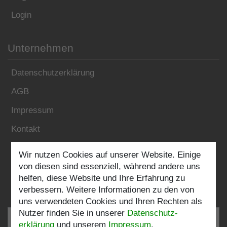
Login
Unternehmen
Datenschutzerklärung
AGB
Impressum
Kontakt
Wir nutzen Cookies auf unserer Website. Einige
Folgen Sie uns:
von diesen sind essenziell, während andere uns
helfen, diese Website und Ihre Erfahrung zu
verbessern. Weitere Informationen zu den von
uns verwendeten Cookies und Ihren Rechten als
Nutzer finden Sie in unserer
Daten­schutz­
erklärung
und unserem
Impressum
.