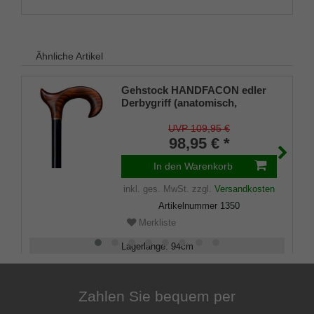
Ähnliche Artikel
Gehstock HANDFACON edler
Derbygriff (anatomisch,
RECHTE Hand) aus echtem
Kirschbaumholz aufgesetzt auf
UVP 109,95 €
einen Stock aus seidenmatt
98,95 € *
schwarz lackierten
Buchenholz,inklusiv
In den Warenkorb
Gummipuffer.
inkl. ges. MwSt.
zzgl.
Versandkosten
Artikelnummer
1350
Merkliste
Lagerlänge
:
94
cm
Belastbarkeit
:
100
kg
Zahlen Sie bequem per