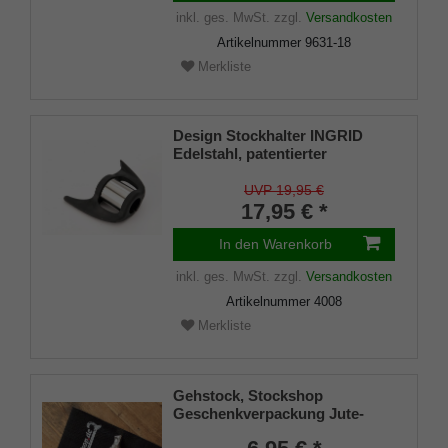
inkl. ges. MwSt.
zzgl.
Versandkosten
Artikelnummer
9631-18
Merkliste
Design Stockhalter INGRID
Edelstahl, patentierter
Stockhalter, universelle Größe
(18 - 22mm), Weichgummi
UVP 19,95 €
17,95 € *
In den Warenkorb
inkl. ges. MwSt.
zzgl.
Versandkosten
Artikelnummer
4008
Merkliste
Gehstock, Stockshop
Geschenkverpackung Jute-
Tasche schwarz mit