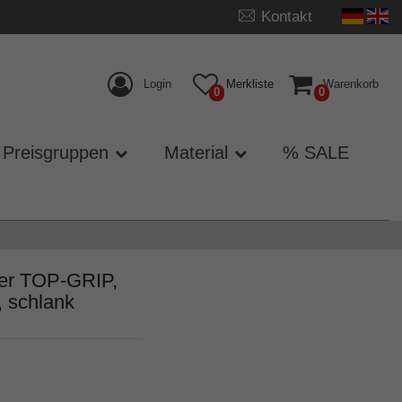
Kontakt
Login
Merkliste
Warenkorb
0
0
Preisgruppen
Material
% SALE
er TOP-GRIP,
, schlank