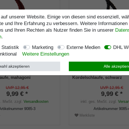
auf unserer Website. Einige von diesen sind essenziell, w
te und Ihre Erfahrung zu verbessern. Weitere Informationen
 und Ihren Rechten als Nutzer finden Sie in unserer
Daten­
m
.
Statistik
Marketing
Externe Medien
DHL Wu
nktional
Weitere Einstellungen
ahl akzeptieren
Alle akzeptie
 TRAGSCHLAUFE,
Gehstock TRAGSCHLAUFE
aufe, mahagoni
Kordelschlaufe, schwarz
UVP 12,95 €
UVP 12,95 €
9,99 € *
9,99 € *
s. MwSt.
zzgl.
Versandkosten
inkl. ges. MwSt.
zzgl.
Versa
Artikelnummer
9085-3
Artikelnummer
9085-
e
Merkliste