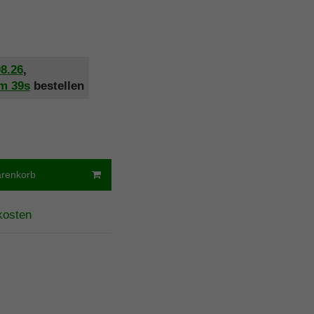
08.26
,
1m
38s
bestellen
arenkorb
kosten