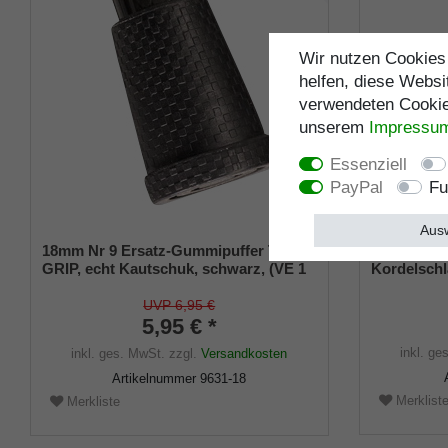
Wir nutzen Cookies 
helfen, diese Websi
verwendeten Cookies
unserem
Impressu
Essenziell
PayPal
Fu
Ausw
18mm Nr 9 Ersatz-Gummipuffer TOP-
Gehstock
GRIP, echt Kautschuk, schwarz, (VE 1
Kordelschl
Stück)
UVP 6,95 €
5,95 € *
inkl. ge
inkl. ges. MwSt.
zzgl.
Versandkosten
Artikelnummer
9631-18
Merklist
Merkliste