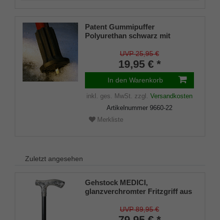
Patent Gummipuffer
Polyurethan schwarz mit
ausklappbarem Spike für
Gehstöcke aus Holz und Metall,
UVP 25,95 €
flexibler Schaft für
19,95 € *
Durchmesser von ca. 17-22 mm
In den Warenkorb
inkl. ges. MwSt.
zzgl.
Versandkosten
Artikelnummer
9660-22
Merkliste
Zuletzt angesehen
Gehstock MEDICI,
glanzverchromter Fritzgriff aus
ABS, schwarzer
Buchenholzstock,100cm.
UVP 89,95 €
79,95 € *