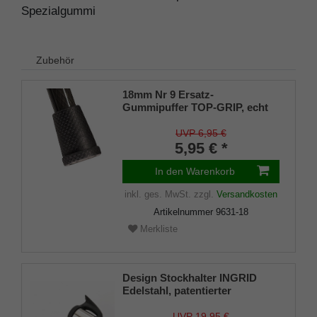
Spezialgummi
Zubehör
18mm Nr 9 Ersatz-
Gummipuffer TOP-GRIP, echt
Kautschuk, schwarz, (VE 1
Stück)
UVP 6,95 €
5,95 € *
In den Warenkorb
inkl. ges. MwSt.
zzgl.
Versandkosten
Artikelnummer
9631-18
Merkliste
Design Stockhalter INGRID
Edelstahl, patentierter
Stockhalter, universelle Größe
(18 - 22mm), Weichgummi
UVP 19,95 €