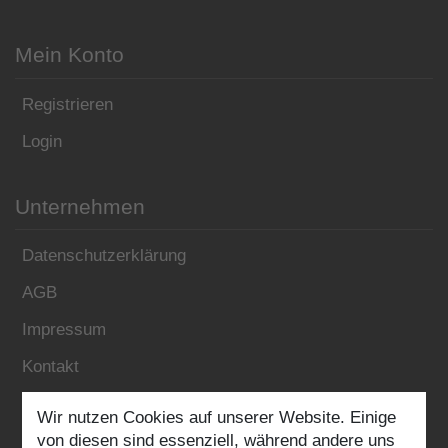
Mein Konto
Registrieren
Login
Unternehmen
Datenschutzerklärung
AGB
Impressum
Kontakt
Wir nutzen Cookies auf unserer Website. Einige
Folgen Sie uns:
von diesen sind essenziell, während andere uns