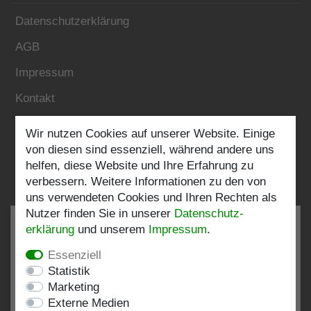
Datenschutzerklärung
AGB
Impressum
Kontakt
Wir nutzen Cookies auf unserer Website. Einige
Folgen Sie uns:
von diesen sind essenziell, während andere uns
helfen, diese Website und Ihre Erfahrung zu
verbessern. Weitere Informationen zu den von
uns verwendeten Cookies und Ihren Rechten als
Nutzer finden Sie in unserer
Daten­schutz­
erklärung
und unserem
Impressum
.
Essenziell
SEHR GUT
4.82 / 5
Statistik
Marketing
aus 198 Bewertungen
Externe Medien
bei: shopvote.de, Amazon