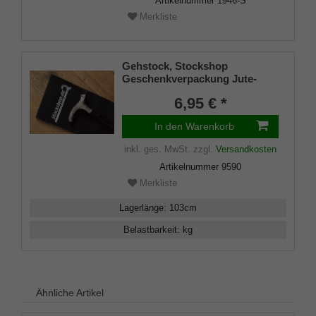
Artikelnummer
1946-S
Merkliste
Gehstock, Stockshop
Geschenkverpackung Jute-
Tasche schwarz mit
6,95 € *
Klettverschluss
In den Warenkorb
inkl. ges. MwSt.
zzgl.
Versandkosten
Artikelnummer
9590
Merkliste
Lagerlänge
:
103
cm
Belastbarkeit
:
kg
Ähnliche Artikel