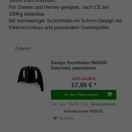
14mm Durchmesser)
Für Damen und Herren geeignet, nach CE bis
100Kg belastbar.
Mit hochwertiger Schirmhülle im Schirm-Design mit
Klettverschluss und passendem Gummipuffer
Zubehör
Design Stockhalter INGRID
Edelstahl, patentierter
Stockhalter, universelle Größe
(18 - 22mm), Weichgummi
UVP 19,95 €
17,95 € *
In den Warenkorb
inkl. ges. MwSt.
zzgl.
Versandkosten
Artikelnummer
4008-BL
Merkliste