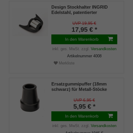
Design Stockhalter INGRID
Edelstahl, patentierter
Stockhalter, universelle Größe
(18 - 22mm), Weichgummi
UVP 19,95 €
17,95 € *
In den Warenkorb
inkl. ges. MwSt.
zzgl.
Versandkosten
Artikelnummer
4008
Merkliste
Ersatzgummipuffer (18mm
schwarz) für Metall-Stöcke
SCHLANK (Innendurchmesser
ca. 18mm) mit Metalleinlage
UVP 6,95 €
(VE 1 Stück)
5,95 € *
In den Warenkorb
inkl. ges. MwSt.
zzgl.
Versandkosten