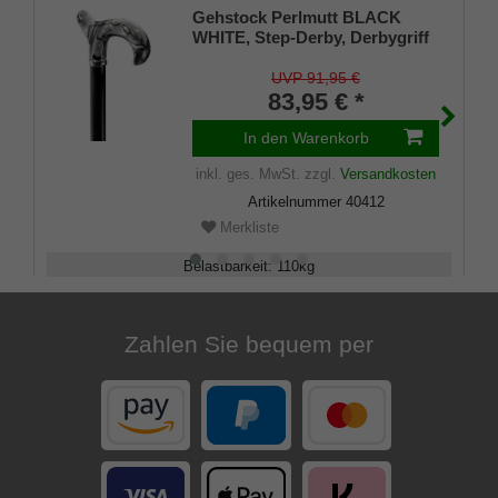
Gehstock Perlmutt BLACK
WHITE, Step-Derby, Derbygriff
stabiles ABS, Chrom-
Schmuckring, höhenverstellbar
UVP 91,95 €
schwarz bronciertes
83,95 € *
Aluminium, Gummipuffer
In den Warenkorb
inkl. ges. MwSt.
zzgl.
Versandkosten
Artikelnummer
40412
Merkliste
Belastbarkeit
:
110
kg
Verstellbar
:
75 - 100
cm
Zahlen Sie bequem per