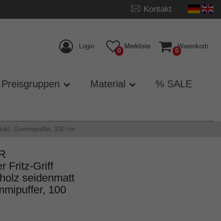
Kontakt
Login
Merkliste
Warenkorb
0
0
Preisgruppen
Material
% SALE
inkl. Gummipuffer, 100 cm
ER
ritz-Griff
tholz seidenmatt
mmipuffer, 100