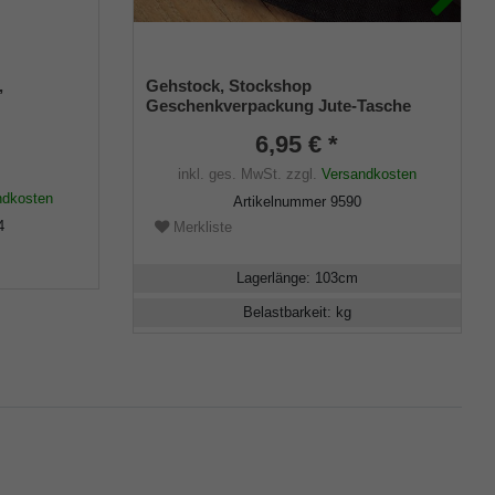
,
Gehstock, Stockshop
Geschenkverpackung Jute-Tasche
schwarz mit Klettverschluss
6,95 € *
inkl. ges. MwSt.
zzgl.
Versandkosten
ndkosten
Artikelnummer
9590
4
Merkliste
Lagerlänge
:
103
cm
Belastbarkeit
:
kg