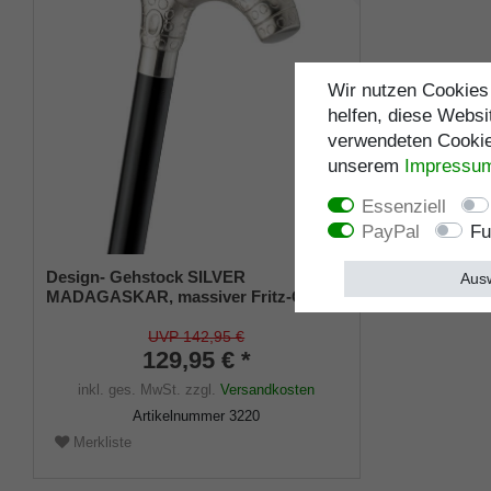
Wir nutzen Cookies 
helfen, diese Websi
verwendeten Cookies
unserem
Impressu
Essenziell
PayPal
Fu
Design- Gehstock SILVER
Ausw
MADAGASKAR, massiver Fritz-Griff
versilbert, Stock aus Hartholz
seidenmatt schwarz lackiert inkl.
UVP 142,95 €
Gummipuffer, 100 cm
129,95 € *
inkl. ges. MwSt.
zzgl.
Versandkosten
Artikelnummer
3220
Merkliste