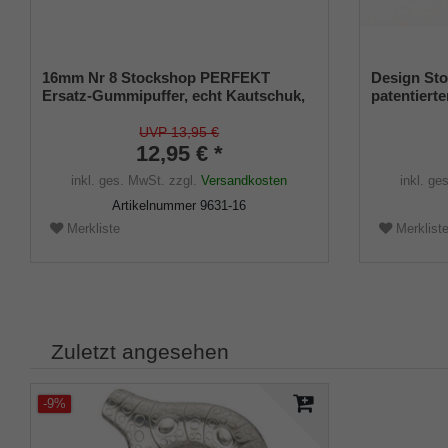
16mm Nr 8 Stockshop PERFEKT
Design Sto
Ersatz-Gummipuffer, echt Kautschuk,
patentierte
schwarz, elegant, mit Metalleinlage (VE
Größe (18
2 Stück)
UVP 13,95 €
12,95 € *
inkl. ges. MwSt.
zzgl.
Versandkosten
inkl. ge
Artikelnummer
9631-16
Merkliste
Merklist
Zuletzt angesehen
-9%