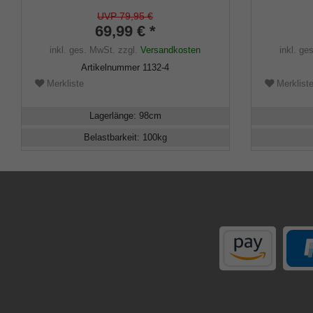
glanzverchromt, Stock aus
galvanisier
Buchenholz schwarz lackiert,
mahagonifa
UVP 79,95 €
Gummipuffer.
69,99 € *
inkl. ges. MwSt.
zzgl.
Versandkosten
inkl. ge
Artikelnummer
1132-4
Merkliste
Merklist
Lagerlänge
:
98
cm
Belastbarkeit
:
100
kg