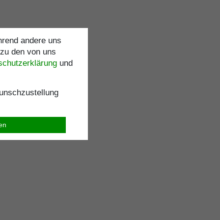
ährend andere uns
 zu den von uns
schutz­erklärung
und
nschzustellung
ren