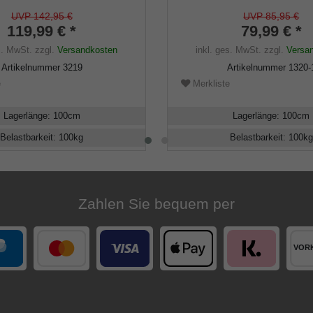
t, Stock stabiles Hartholz
aufgesetzt auf einen Stock 
rben, inkl. Gummipuffer
Buchenholz kirschbaumfar
UVP 142,95 €
UVP 85,95 €
119,99 € *
gebeizt,Chromring,inklusiv
79,99 € *
Gummipuffer.
s. MwSt.
zzgl.
Versandkosten
inkl. ges. MwSt.
zzgl.
Versa
Artikelnummer
3219
Artikelnummer
1320-
e
Merkliste
Lagerlänge
:
100
cm
Lagerlänge
:
100
cm
Belastbarkeit
:
100
kg
Belastbarkeit
:
100
kg
Zahlen Sie bequem per