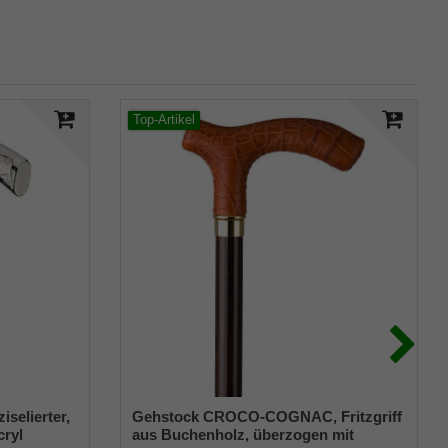
Top-Artikel
selierter,
Gehstock CROCO-COGNAC, Fritzgriff
cryl
aus Buchenholz, überzogen mit