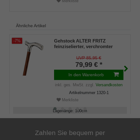
Merkliste
Ähnliche Artikel
Gehstock ALTER FRITZ
-7%
feinziselierter, verchromter
Fritzgriff aus Acryl aufgesetzt
auf einen Stock aus
UVP 85,95 €
Buchenholz kirschbaumfarben
79,99 € *
gebeizt,Chromring,inklusive
Gummipuffer.
In den Warenkorb
inkl. ges. MwSt.
zzgl.
Versandkosten
Artikelnummer
1320-1
Merkliste
Lagerlänge
:
100
cm
Belastbarkeit
:
100
kg
Zahlen Sie bequem per