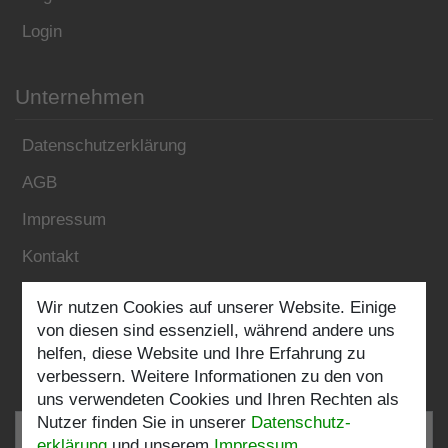
Login
Unternehmen
Datenschutzerklärung
AGB
Impressum
Kontakt
Wir nutzen Cookies auf unserer Website. Einige
Folgen Sie uns:
von diesen sind essenziell, während andere uns
helfen, diese Website und Ihre Erfahrung zu
verbessern. Weitere Informationen zu den von
uns verwendeten Cookies und Ihren Rechten als
Nutzer finden Sie in unserer
Daten­schutz­
erklärung
und unserem
Impressum
.