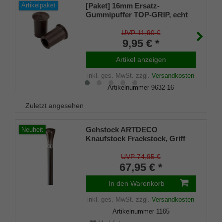
[Paket] 16mm Ersatz-
Artikelpaket
Gummipuffer TOP-GRIP, echt
Kautschuk, braun, schlank (VE
2 Stück)
UVP 11,90 €
9,95 € *
Artikel anzeigen
inkl. ges. MwSt.
zzgl.
Versandkosten
Artikelnummer
9632-16
Merkliste
Zuletzt angesehen
Gehstock ARTDECO
Neuheit
Knaufstock Frackstock, Griff
massiv handpoliertes
Ebenholz, Chrom-Designring
UVP 74,95 €
mit Perlmut/Onyx, Stock aus
67,95 € *
Hartholz schwarz,Gummipuffer
In den Warenkorb
inkl. ges. MwSt.
zzgl.
Versandkosten
Artikelnummer
1165