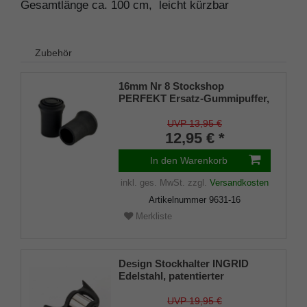
Gesamtlänge ca. 100 cm, leicht kürzbar
Zubehör
16mm Nr 8 Stockshop
PERFEKT Ersatz-Gummipuffer,
echt Kautschuk, schwarz,
elegant, mit Metalleinlage (VE 2
UVP 13,95 €
Stück)
12,95 € *
In den Warenkorb
inkl. ges. MwSt.
zzgl.
Versandkosten
Artikelnummer
9631-16
Merkliste
Design Stockhalter INGRID
Edelstahl, patentierter
Stockhalter, universelle Größe
(18 - 22mm), Weichgummi
UVP 19,95 €