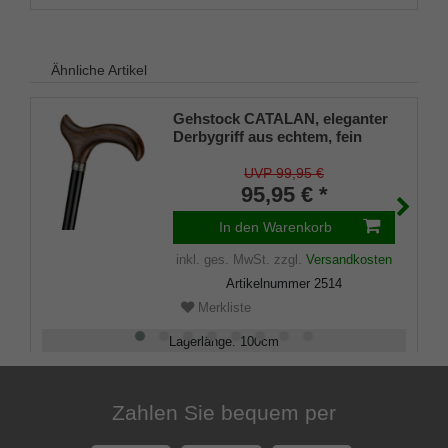
Ähnliche Artikel
Gehstock CATALAN, eleganter
Derbygriff aus echtem, fein
gemasertem Eichenholz dunkel
geflammt, aufgesetzt mit
UVP 99,95 €
Silber-Schmuckring auf einen
95,95 € *
Stock aus schwarz lackiertem
Buchenholz, inklusiv Elegant-
In den Warenkorb
Gummipuffer.
inkl. ges. MwSt.
zzgl.
Versandkosten
Artikelnummer
2514
Merkliste
Lagerlänge
:
100
cm
Belastbarkeit
:
100
kg
Zahlen Sie bequem per