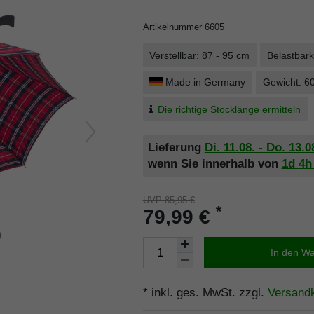
Artikelnummer
6605
Verstellbar: 87 - 95 cm
Belastbark
Made in Germany
Gewicht: 6
Die richtige Stocklänge ermitteln
Lieferung
Di. 11.08. - Do. 13.0
wenn Sie innerhalb von
1d
4
UVP 85,95 €
*
79,99 €
In den W
* inkl. ges. MwSt. zzgl.
Versand