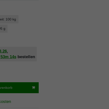
eit: 100 kg
05 g
8.26
,
h
53m
13s
bestellen
arenkorb
kosten