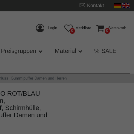
Kontakt
Login
Merkliste
Warenkorb
0
0
Preisgruppen
Material
% SALE
chluss, Gummipuffer Damen und Herren
RO ROT/BLAU
m,
ff, Schirmhülle,
uffer Damen und