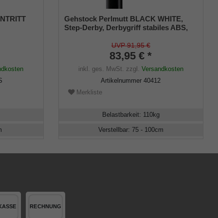
ENTRITT
Gehstock Perlmutt BLACK WHITE,
Step-Derby, Derbygriff stabiles ABS,
Chrom- Schmuckring,
s,
höhenverstellbar schwarz bronciertes
UVP 91,95 €
rren
Aluminium, Gummipuffer
83,95 € *
ndkosten
inkl. ges. MwSt.
zzgl.
Versandkosten
S
Artikelnummer
40412
Merkliste
Belastbarkeit
:
110
kg
m
Verstellbar
:
75 - 100
cm