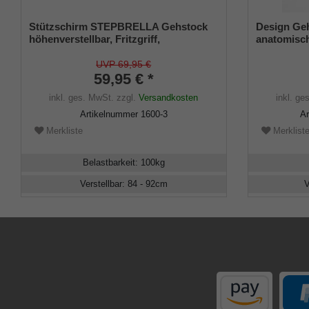
Stützschirm STEPBRELLA Gehstock
Design Ge
höhenverstellbar, Fritzgriff,
anatomisch
Automatiköffnung,Schirmgestell aus 8
Leichtmetal
stabilen Streben,edles Schirmdach
verstellbar
UVP 69,95 €
weinrot.
59,95 € *
Gummipuff
inkl. ges. MwSt.
zzgl.
Versandkosten
inkl. ge
Artikelnummer
1600-3
A
Merkliste
Merklist
Belastbarkeit
:
100
kg
Verstellbar
:
84 - 92
cm
V