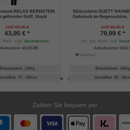
hstock RELAX BERNSTEIN
Stützschirm DUETT HAHN
 geformter Griff, Stock
Gehstock im Regenschirm,
l, bronze satin finish,
höhenverstellbar, Fritzgriff,
 75-100 cm, inkl.
Schirmhülle, Klettverschlus
UVP 69,95 €
UVP 85,95 €
er
63,95 € *
Gummipuffer Damen und He
79,99 € *
s. MwSt.
zzgl.
Versandkosten
inkl. ges. MwSt.
zzgl.
Versa
rtikelnummer
46126-RB
Artikelnummer
6603-
e
Merkliste
Belastbarkeit
:
130
kg
Belastbarkeit
:
100
kg
erstellbar
:
75 - 100
cm
Verstellbar
:
80 - 83
c
Zahlen Sie bequem per