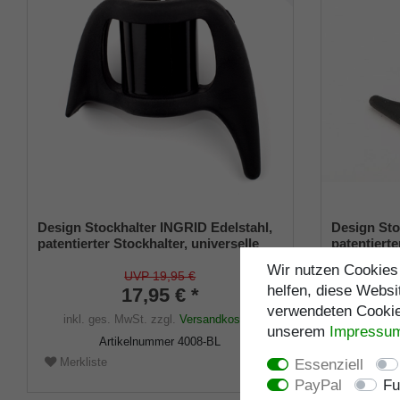
Design Stockhalter INGRID Edelstahl,
Design Sto
patentierter Stockhalter, universelle
patentierte
Größe (18 - 22mm), Weichgummi
Größe (18
Wir nutzen Cookies 
UVP 19,95 €
helfen, diese Websi
17,95 € *
verwendeten Cookies
inkl. ges. MwSt.
zzgl.
Versandkosten
inkl. ge
unserem
Impressu
Artikelnummer
4008-BL
Merkliste
Merklist
Essenziell
PayPal
Fu