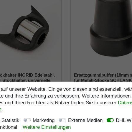
ckhalter INGRID Edelstahl,
Ersatzgummipuffer (18mm 
r Stockhalter, universelle
für Metall-Stöcke SCHLAN
 - 22mm), Weichgummi
(Innendurchmesser ca. 18m
auf unserer Website. Einige von diesen sind essenziell, w
Metalleinlage (VE 1 Stück)
UVP 19,95 €
UVP 6,95 €
te und Ihre Erfahrung zu verbessern. Weitere Informationen
17,95 € *
5,95 € *
 und Ihren Rechten als Nutzer finden Sie in unserer
Daten­
s. MwSt.
zzgl.
Versandkosten
inkl. ges. MwSt.
zzgl.
Versa
m
.
Artikelnummer
4008
Artikelnummer
1946-
e
Merkliste
Statistik
Marketing
Externe Medien
DHL Wu
nktional
Weitere Einstellungen