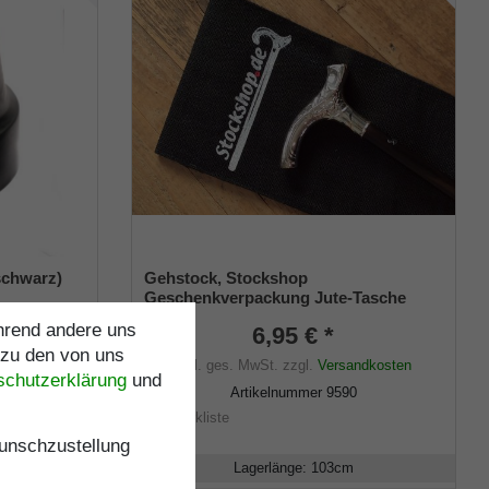
schwarz)
Gehstock, Stockshop
K
Geschenkverpackung Jute-Tasche
m) mit
schwarz mit Klettverschluss
ährend andere uns
6,95 € *
 zu den von uns
inkl. ges. MwSt.
zzgl.
Versandkosten
schutz­erklärung
und
ndkosten
Artikelnummer
9590
S
Merkliste
nschzustellung
Lagerlänge
:
103
cm