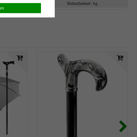
Belastbarkeit
:
kg
ren