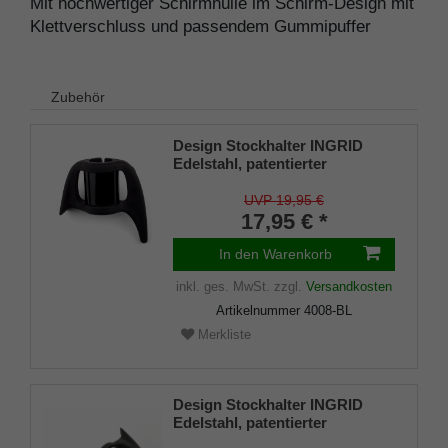
Mit hochwertiger Schirmhülle im Schirm-Design mit
Klettverschluss und passendem Gummipuffer
Zubehör
Design Stockhalter INGRID
Edelstahl, patentierter
Stockhalter, universelle Größe
(18 - 22mm), Weichgummi
UVP 19,95 €
17,95 € *
In den Warenkorb
inkl. ges. MwSt.
zzgl.
Versandkosten
Artikelnummer
4008-BL
Merkliste
Design Stockhalter INGRID
Edelstahl, patentierter
Stockhalter, universelle Größe