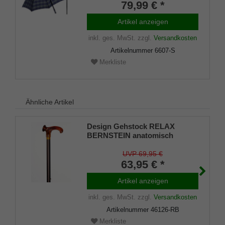
Schirmhülle, Klettverschluss,
79,99 € *
Gummipuffer Damen und
Herren
Artikel anzeigen
inkl. ges. MwSt.
zzgl.
Versandkosten
Artikelnummer
6607-S
Merkliste
Ähnliche Artikel
Design Gehstock RELAX
BERNSTEIN anatomisch
geformter Griff, Stock
Leichtmetall, bronze satin
UVP 69,95 €
finish, verstellbar 75-100 cm,
63,95 € *
inkl. Gummipuffer
Artikel anzeigen
inkl. ges. MwSt.
zzgl.
Versandkosten
Artikelnummer
46126-RB
Merkliste