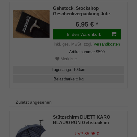
Gehstock, Stockshop
Geschenkverpackung Jute-
Tasche schwarz mit
6,95 € *
Klettverschluss
In den Warenkorb
inkl. ges. MwSt.
zzgl.
Versandkosten
Artikelnummer
9590
Merkliste
Lagerlänge
:
103
cm
Belastbarkeit
:
kg
Zuletzt angesehen
Stützschirm DUETT KARO
BLAU/GRÜN Gehstock im
Regenschirm,
höhenverstellbar, Fritzgriff,
UVP 85,95 €