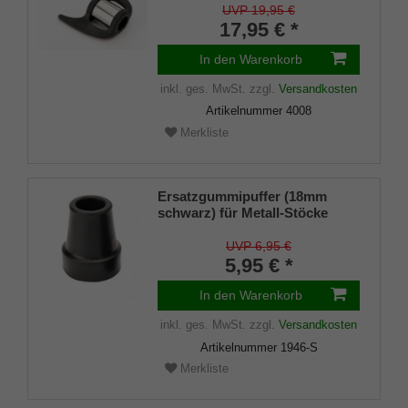
(18 - 22mm), Weichgummi
UVP 19,95 €
17,95 € *
In den Warenkorb
inkl. ges. MwSt.
zzgl.
Versandkosten
Artikelnummer
4008
Merkliste
Ersatzgummipuffer (18mm
schwarz) für Metall-Stöcke
SCHLANK (Innendurchmesser
ca. 18mm) mit Metalleinlage
UVP 6,95 €
(VE 1 Stück)
5,95 € *
In den Warenkorb
inkl. ges. MwSt.
zzgl.
Versandkosten
Artikelnummer
1946-S
Merkliste