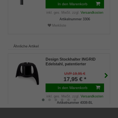
In den Warenkorb
inkl. ges. MwSt.
zzgl.
Versandkosten
Artikelnummer
3306
Merkliste
Ähnliche Artikel
Design Stockhalter INGRID
Edelstahl, patentierter
Stockhalter, universelle Größe
(18 - 22mm), Weichgummi
UVP 19,95 €
17,95 € *
In den Warenkorb
inkl. ges. MwSt.
zzgl.
Versandkosten
Artikelnummer
4008-BL
Merkliste