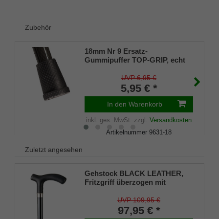
Zubehör
18mm Nr 9 Ersatz-
Gummipuffer TOP-GRIP, echt
Kautschuk, schwarz, (VE 1
Stück)
UVP 6,95 €
5,95 € *
In den Warenkorb
inkl. ges. MwSt.
zzgl.
Versandkosten
Artikelnummer
9631-18
Merkliste
Zuletzt angesehen
Gehstock BLACK LEATHER,
Fritzgriff überzogen mit
handgenähtem, schwarzem
Glatt-Leder, Stock schwarz
UVP 109,95 €
lackiertes Buchenholz,
97,95 € *
Chromring, Gummipuffer