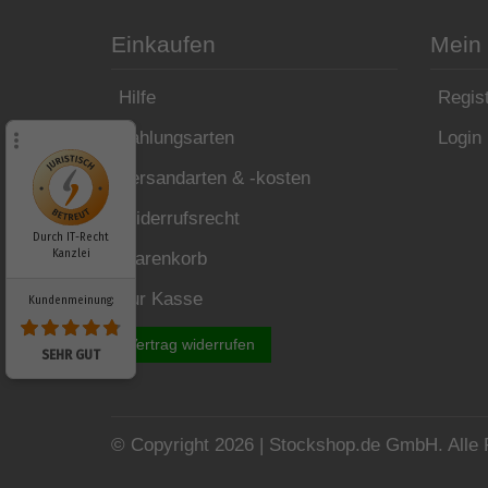
Einkaufen
Mein
Hilfe
Regist
Zahlungsarten
Login
Versandarten & -kosten
Widerrufsrecht
Durch IT-Recht
Kanzlei
Warenkorb
Zur Kasse
Kundenmeinung:
Vertrag widerrufen
SEHR GUT
© Copyright 2026 | Stockshop.de GmbH. Alle 