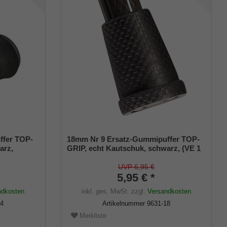
ffer TOP-
18mm Nr 9 Ersatz-Gummipuffer TOP-
arz,
GRIP, echt Kautschuk, schwarz, (VE 1
Stück)
UVP 6,95 €
5,95 € *
ndkosten
inkl. ges. MwSt.
zzgl.
Versandkosten
14
Artikelnummer
9631-18
Merkliste