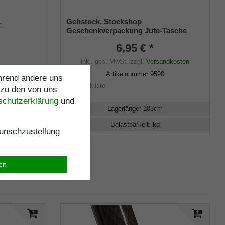
,
Gehstock, Stockshop
Geschenkverpackung Jute-Tasche
schwarz mit Klettverschluss
6,95 € *
inkl. ges. MwSt.
zzgl.
Versandkosten
ndkosten
Artikelnummer
9590
ährend andere uns
4
Merkliste
 zu den von uns
schutz­erklärung
und
Lagerlänge
:
103
cm
Belastbarkeit
:
kg
nschzustellung
ren