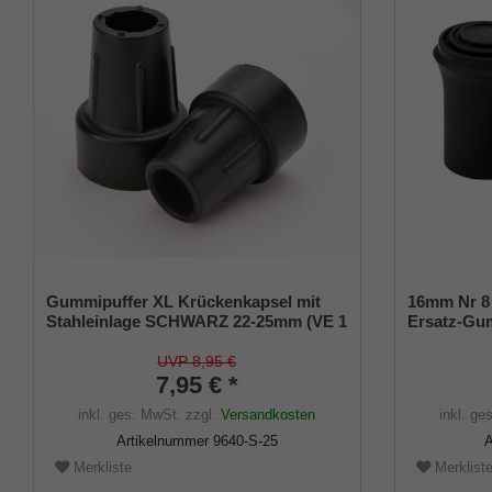
Gummipuffer XL Krückenkapsel mit
16mm Nr 8
Stahleinlage SCHWARZ 22-25mm (VE 1
Ersatz-Gum
St.)
schwarz, el
2 Stück)
UVP 8,95 €
7,95 € *
inkl. ges. MwSt.
zzgl.
Versandkosten
inkl. ge
Artikelnummer
9640-S-25
A
Merkliste
Merklist