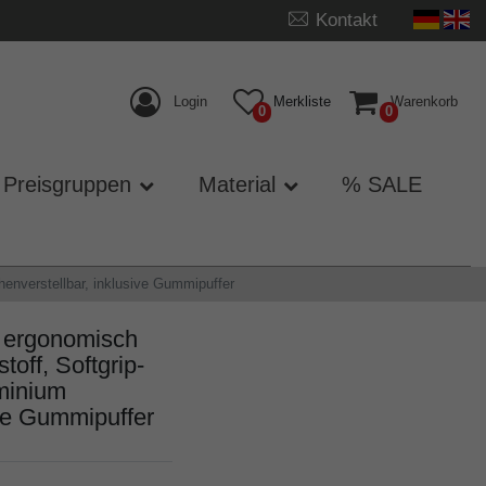
Kontakt
Login
Merkliste
Warenkorb
0
0
Preisgruppen
Material
% SALE
enverstellbar, inklusive Gummipuffer
ergonomisch
toff, Softgrip-
minium
ive Gummipuffer