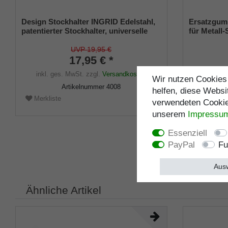
Design Stockhalter INGRID Edelstahl,
Ersatzgum
patentierter Stockhalter, universelle
für Metal
Größe (18 - 22mm), Weichgummi
(Innendurc
Metalleinla
UVP 19,95 €
17,95 € *
inkl. ges. MwSt.
zzgl.
Versandkosten
inkl. ge
Wir nutzen Cookies 
Artikelnummer
4008
helfen, diese Websi
Merkliste
Merklist
verwendeten Cookies
unserem
Impressu
Essenziell
PayPal
Fu
Ausw
Ähnliche Artikel