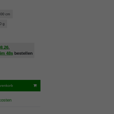
 100 cm
0 g
08.26
,
6m
48s
bestellen
arenkorb
kosten