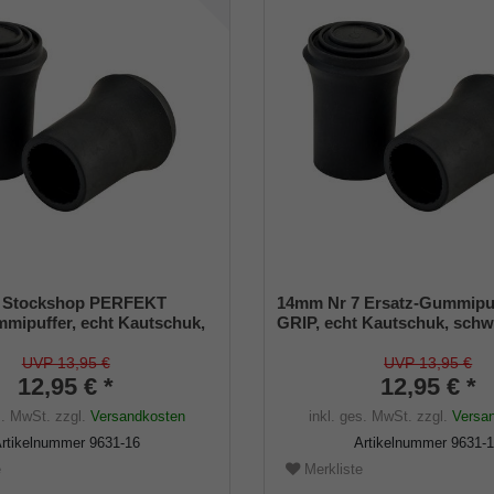
 Stockshop PERFEKT
14mm Nr 7 Ersatz-Gummipu
mipuffer, echt Kautschuk,
GRIP, echt Kautschuk, schw
egant, mit Metalleinlage (VE
schlank (VE 2 Stück)
UVP 13,95 €
UVP 13,95 €
12,95 € *
12,95 € *
s. MwSt.
zzgl.
Versandkosten
inkl. ges. MwSt.
zzgl.
Versa
rtikelnummer
9631-16
Artikelnummer
9631-
e
Merkliste