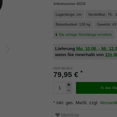
Artikelnummer
40229
Lagerlänge: cm
Verstellbar: 76 -
Belastbarkeit: 130 kg
Gewicht: 41
Die richtige Stocklänge ermitteln
Lieferung
Mo. 10.08. - Mi. 12.
wenn Sie innerhalb von
11h
4
UVP 89,95 €
*
79,95 €
In den W
* inkl. ges. MwSt. zzgl.
Versand
Merkliste