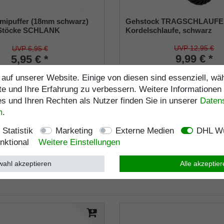
mipuffer (18mm schwarz)
Gehstock TRAGSCHLAUFE
l-Stöcke SCHLANK
Kordelschlaufe, schwarz
hmesser ca. 18mm) mit
ge (VE 1 Stück)
UVP 12,95 €
UVP 6,95 €
9,99 € *
5,95 € *
inkl. ges. MwSt.
zzgl.
Versa
s. MwSt.
zzgl.
Versandkosten
auf unserer Website. Einige von diesen sind essenziell, w
Artikelnummer
9085-
Artikelnummer
1946-S
te und Ihre Erfahrung zu verbessern. Weitere Informationen
Merkliste
e
 und Ihren Rechten als Nutzer finden Sie in unserer
Daten­
m
.
Statistik
Marketing
Externe Medien
DHL Wu
nktional
Weitere Einstellungen
ahl akzeptieren
Alle akzeptie