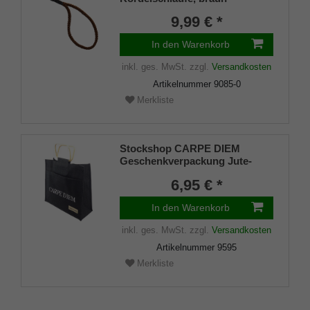
9,99 € *
In den Warenkorb
inkl. ges. MwSt.
zzgl.
Versandkosten
Artikelnummer
9085-0
Merkliste
Stockshop CARPE DIEM
Geschenkverpackung Jute-
Tasche schwarz mit stabilen
6,95 € *
Holzgriffen für Trinkstöcke,
Faltstöcke, Flipstick, Sonstiges
In den Warenkorb
inkl. ges. MwSt.
zzgl.
Versandkosten
Artikelnummer
9595
Merkliste