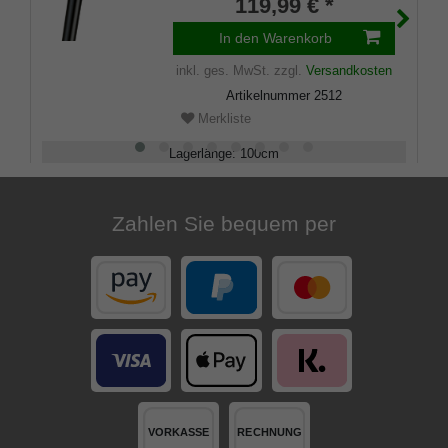
Gummipuffer
119,99 € *
In den Warenkorb
inkl. ges. MwSt.
zzgl.
Versandkosten
Artikelnummer
2512
Merkliste
Lagerlänge
:
100
cm
Belastbarkeit
:
100
kg
Zahlen Sie bequem per