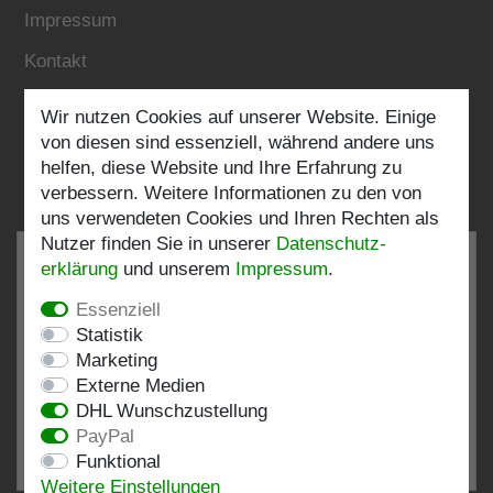
Impressum
Kontakt
Wir nutzen Cookies auf unserer Website. Einige
Folgen Sie uns:
von diesen sind essenziell, während andere uns
helfen, diese Website und Ihre Erfahrung zu
verbessern. Weitere Informationen zu den von
uns verwendeten Cookies und Ihren Rechten als
Nutzer finden Sie in unserer
Daten­schutz­
erklärung
und unserem
Impressum
.
Essenziell
SEHR GUT
4.82 / 5
Statistik
Marketing
aus 197 Bewertungen
Externe Medien
bei: shopvote.de, Amazon
DHL Wunschzustellung
Bewertungsprofil bei SHOPVOTE.DE ansehen
PayPal
Funktional
Informationen zur Echtheit von Kundenbewertungen
Weitere Einstellungen