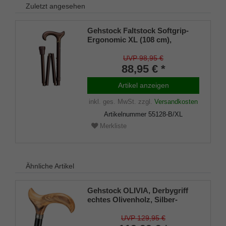
Zuletzt angesehen
Gehstock Faltstock Softgrip-
Ergonomic XL (108 cm),
ergonomischer Derbygriff mit
Softgrip-Beschichtung, Stock
UVP 98,95 €
aus stabilem Leichtmetall in
88,95 € *
bronce-matt, höhenverstellbar
von 99 bis 108 cm, faltbar,
Artikel anzeigen
inklusive Gummipuffer.
inkl. ges. MwSt.
zzgl.
Versandkosten
Artikelnummer
55128-B/XL
Merkliste
Ähnliche Artikel
Gehstock OLIVIA, Derbygriff
echtes Olivenholz, Silber-
Designring, Stock schwarz
lackiertes Buchenholz,mit
UVP 129,95 €