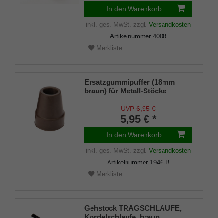
In den Warenkorb
inkl. ges. MwSt.
zzgl.
Versandkosten
Artikelnummer
4008
Merkliste
Ersatzgummipuffer (18mm
braun) für Metall-Stöcke
SCHLANK (Innendurchmesser
ca. 18mm) mit Metalleinlage
UVP 6,95 €
(VE 1 Stück)
5,95 € *
In den Warenkorb
inkl. ges. MwSt.
zzgl.
Versandkosten
Artikelnummer
1946-B
Merkliste
Gehstock TRAGSCHLAUFE,
Kordelschlaufe, braun