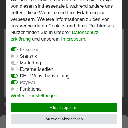
Folgen Sie uns:
von diesen sind essenziell, während andere uns
helfen, diese Website und Ihre Erfahrung zu
verbessern. Weitere Informationen zu den von
uns verwendeten Cookies und Ihren Rechten als
Nutzer finden Sie in unserer
Daten­schutz­
erklärung
und unserem
Impressum
.
Essenziell
SEHR GUT
4.82 / 5
Statistik
Marketing
aus 197 Bewertungen
Externe Medien
bei: shopvote.de, Amazon
DHL Wunschzustellung
Bewertungsprofil bei SHOPVOTE.DE ansehen
PayPal
Funktional
Informationen zur Echtheit von Kundenbewertungen
Weitere Einstellungen
© Copyright 2026 | Stockshop.de GmbH. Alle Rechte
Alle akzeptieren
vorbehalten.
Auswahl akzeptieren
SEHR GUT