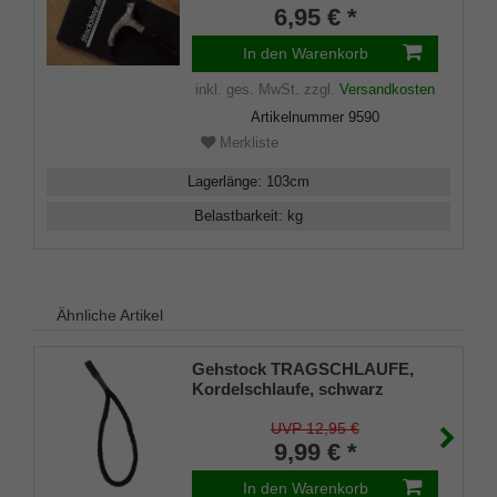
6,95 € *
Klettverschluss
In den Warenkorb
inkl. ges. MwSt.
zzgl.
Versandkosten
Artikelnummer
9590
Merkliste
Lagerlänge
:
103
cm
Belastbarkeit
:
kg
Ähnliche Artikel
Gehstock TRAGSCHLAUFE,
Kordelschlaufe, schwarz
UVP 12,95 €
9,99 € *
In den Warenkorb