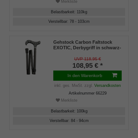
Merkliste
Belastbarkeit
:
110
kg
Verstellbar
:
78 - 103
cm
Gehstock Carbon Faltstock
EXOTIC, Derbygriff in schwarz-
weißer Schlangenhaut-Optik,
Stock aus sehr stabilem
UVP 118,95 €
Carbon, ca. 84-94 cm
108,95 € *
verstellbar, faltbar
In den Warenkorb
inkl. ges. MwSt.
zzgl.
Versandkosten
Artikelnummer
66229
Merkliste
Belastbarkeit
:
100
kg
Verstellbar
:
84 - 94
cm