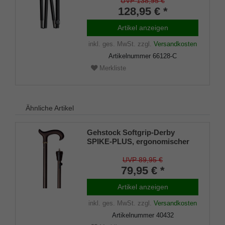
aufgesetzt auf einen Stock aus
UVP 138,95 €
stabiler, leichter Carbonfaser in
128,95 € *
typischer Carbonoptik,
höhenverstellbar, faltbar,
Artikel anzeigen
inklusiv Schlankpuffer.
inkl. ges. MwSt.
zzgl.
Versandkosten
Artikelnummer
66128-C
Merkliste
Ähnliche Artikel
Gehstock Softgrip-Derby
SPIKE-PLUS, ergonomischer
Derbygriff aus stabilem
Gießharz mit Softgrip-
UVP 89,95 €
Beschichtung, stabiles
79,95 € *
Leichtmetall, höhenverstellbar
von 78- 103 cm, ausfahrbarer
Artikel anzeigen
Winterspike aus Stahl, inkl.
inkl. ges. MwSt.
zzgl.
Versandkosten
Spezialgummipuffer
Artikelnummer
40432