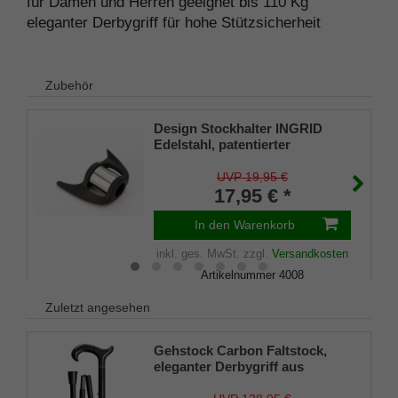
für Damen und Herren geeignet bis 110 Kg
eleganter Derbygriff für hohe Stützsicherheit
Zubehör
Design Stockhalter INGRID
Edelstahl, patentierter
Stockhalter, universelle Größe
(18 - 22mm), Weichgummi
UVP 19,95 €
17,95 € *
In den Warenkorb
inkl. ges. MwSt.
zzgl.
Versandkosten
Artikelnummer
4008
Merkliste
Zuletzt angesehen
Gehstock Carbon Faltstock,
eleganter Derbygriff aus
Carbon mit Schmuckring,