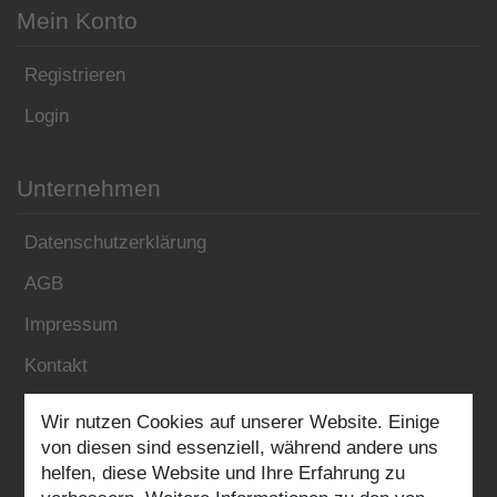
Mein Konto
Registrieren
Login
Unternehmen
Datenschutzerklärung
AGB
Impressum
Kontakt
Wir nutzen Cookies auf unserer Website. Einige
Folgen Sie uns:
von diesen sind essenziell, während andere uns
helfen, diese Website und Ihre Erfahrung zu