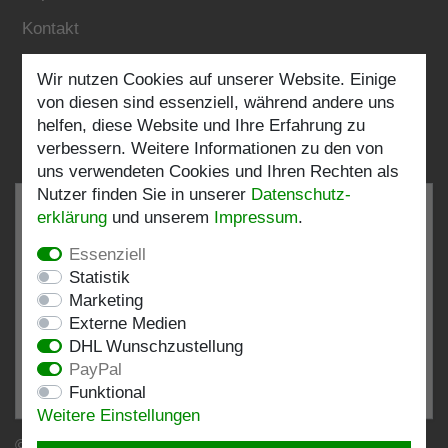
Kontakt
Wir nutzen Cookies auf unserer Website. Einige
Folgen Sie uns:
von diesen sind essenziell, während andere uns
helfen, diese Website und Ihre Erfahrung zu
verbessern. Weitere Informationen zu den von
uns verwendeten Cookies und Ihren Rechten als
Nutzer finden Sie in unserer
Daten­schutz­
erklärung
und unserem
Impressum
.
Essenziell
SEHR GUT
4.82 / 5
Statistik
Marketing
aus 193 Bewertungen
Externe Medien
bei: shopvote.de, Amazon
DHL Wunschzustellung
Bewertungsprofil bei SHOPVOTE.DE ansehen
PayPal
Funktional
Informationen zur Echtheit von Kundenbewertungen
Weitere Einstellungen
© Copyright 2026 | Stockshop.de GmbH. Alle Rechte