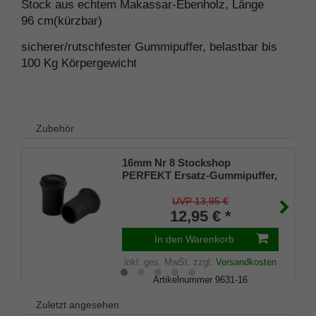
Stock aus echtem Makassar-Ebenholz, Länge
96 cm(kürzbar)
sicherer/rutschfester Gummipuffer, belastbar bis
100 Kg Körpergewicht
Zubehör
16mm Nr 8 Stockshop
PERFEKT Ersatz-Gummipuffer,
echt Kautschuk, schwarz,
elegant, mit Metalleinlage (VE 2
UVP 13,95 €
Stück)
12,95 € *
In den Warenkorb
inkl. ges. MwSt.
zzgl.
Versandkosten
Artikelnummer
9631-16
Merkliste
Zuletzt angesehen