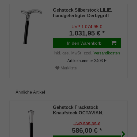
Gehstock Silberstock LILIE,
handgefertigter Derbygriff
925/1000 Sterlingsilber,
aufgesetzt auf einen Stock aus
UVP 1.074,95 €
edlem Makassar-Ebenholz,
1.031,95 € *
inklusiv Gummipuffer.
In den Warenkorb
inkl. ges. MwSt.
zzgl.
Versandkosten
Artikelnummer
3403-E
Merkliste
Ähnliche Artikel
Gehstock Frackstock
Knaufstock OCTAVIAN,
handgefertigter Knaufgriff aus
echtem 925/1000 Sterling Silber
UVP 595,95 €
in Form eines Oktagons,
586,00 € *
aufgesetzt auf einen Stock aus