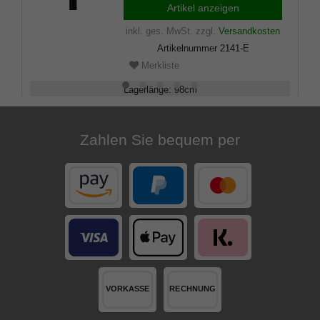
edlem Makassar Ebenholz,
Artikel anzeigen
inklusiv Schlankpuffer.
inkl. ges. MwSt.
zzgl.
Versandkosten
Artikelnummer
2141-E
Merkliste
Lagerlänge
:
98
cm
Belastbarkeit
:
100
kg
Zahlen Sie bequem per