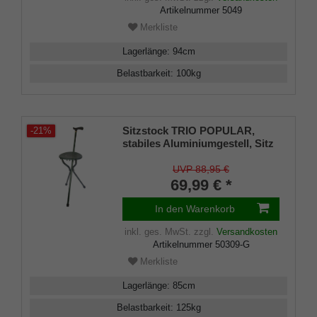
Artikelnummer
5049
Merkliste
Lagerlänge
:
94
cm
Belastbarkeit
:
100
kg
Sitzstock TRIO POPULAR,
-21%
stabiles Aluminiumgestell, Sitz
aus grünem ABS Kunststoff,
Dreibeinfunktion
UVP 88,95 €
69,99 € *
In den Warenkorb
inkl. ges. MwSt.
zzgl.
Versandkosten
Artikelnummer
50309-G
Merkliste
Lagerlänge
:
85
cm
Belastbarkeit
:
125
kg