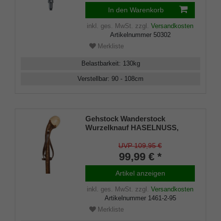
In den Warenkorb
inkl. ges. MwSt.
zzgl.
Versandkosten
Artikelnummer
50302
Merkliste
Belastbarkeit
:
130
kg
Verstellbar
:
90 - 108
cm
Gehstock Wanderstock
Wurzelknauf HASELNUSS,
edler Knaufstock aus
europäischem Haselnussholz,
UVP 109,95 €
Wurzelseite handpoliert,
99,99 € *
rindenecht und seidenmatt
lackiert, inklusiv Tragschlaufe
Artikel anzeigen
aus Leder und Bergstockspitze
aus Metall.
inkl. ges. MwSt.
zzgl.
Versandkosten
Artikelnummer
1461-2-95
Merkliste