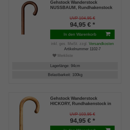
Gehstock Wanderstock
NUSSBAUM, Rundhakenstock
in einem Stück gebogen,
amerikanisches
UVP 104,95 €
Nussbaumholz, geölt und
94,95 € *
versiegelt, 94 cm, inkl.
Gummipuffer
In den Warenkorb
inkl. ges. MwSt.
zzgl.
Versandkosten
Artikelnummer
1102-7
Merkliste
Lagerlänge
:
94
cm
Belastbarkeit
:
100
kg
Gehstock Wanderstock
HICKORY, Rundhakenstock in
einem Stück gebogen, feinstes
Hickory-Holz, geölt und
UVP 103,95 €
handpoliert, 94 cm, inkl.
94,95 € *
Gummipuffer