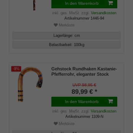
In den Warenkorb
Schmuckfräsung doppelt
gedreht, inkl. Bergstockspitze
inkl. ges. MwSt.
zzgl.
Versandkosten
Artikelnummer
1446-94
Merkliste
Lagerlänge
:
cm
Belastbarkeit
:
100
kg
Gehstock Rundhaken Kastanie-
-9%
Pfefferrohr, eleganter Stock
aus englischem Kastanienholz,
in einem Stück gebogen,
UVP 98,95 €
aufwändiger Wulstenschliff
89,99 € *
und Pfefferrohrwurzel-
Imitation,leicht geflammt und
In den Warenkorb
seidenmatt klarlackiert, inklusiv
Gummipuffer.
inkl. ges. MwSt.
zzgl.
Versandkosten
Artikelnummer
1109-N
Merkliste