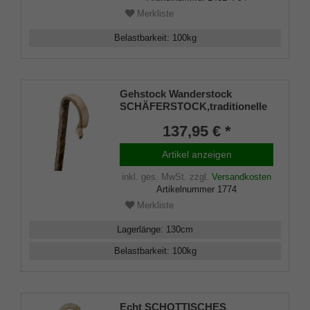
Merkliste
Belastbarkeit
:
100
kg
Gehstock Wanderstock
SCHÄFERSTOCK,traditionelle
Form, in einem Stück
137,95 € *
gebogener Rundhakenstock
aus rindenechtem,
Artikel anzeigen
europäischem Edel-
Eschenholz, Metall-Rundkappe.
inkl. ges. MwSt.
zzgl.
Versandkosten
Artikelnummer
1774
Merkliste
Lagerlänge
:
130
cm
Belastbarkeit
:
100
kg
Echt SCHOTTISCHES