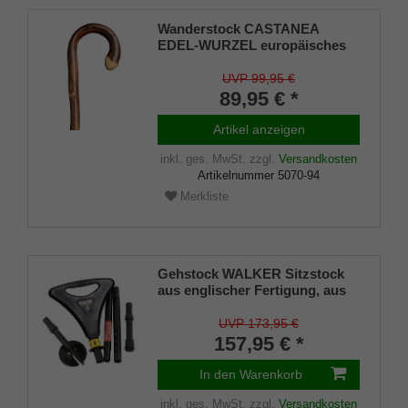
Wanderstock CASTANEA
EDEL-WURZEL europäisches
Edel-Kastanienholz, traditionell
gebogener Rundgriff,
UVP 99,95 €
handgeschliffene Wurzel,
89,95 € *
stabile Bergstockspitze
Artikel anzeigen
inkl. ges. MwSt.
zzgl.
Versandkosten
Artikelnummer
5070-94
Merkliste
Gehstock WALKER Sitzstock
aus englischer Fertigung, aus
stabilem Leichtmetall, faltbar,
Spezial-Klappsitz/griff,inklusiv
UVP 173,95 €
Gummipuffer und
157,95 € *
wasserdichter Nylontasche,
faltbar
In den Warenkorb
inkl. ges. MwSt.
zzgl.
Versandkosten