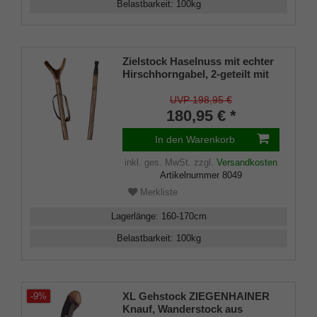
Belastbarkeit
:
100
kg
Zielstock Haselnuss mit echter
Hirschhorngabel, 2-geteilt mit
Stahlgewinde, Combispike und
gebohrter Leder- Tragschlaufe
UVP 198,95 €
180,95 € *
In den Warenkorb
inkl. ges. MwSt.
zzgl.
Versandkosten
Artikelnummer
8049
Merkliste
Lagerlänge
:
160-170
cm
Belastbarkeit
:
100
kg
XL Gehstock ZIEGENHAINER
-9%
Knauf, Wanderstock aus