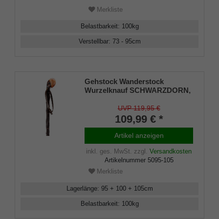
Merkliste
Belastbarkeit
:
100
kg
Verstellbar
:
73 - 95
cm
Gehstock Wanderstock
Wurzelknauf SCHWARZDORN,
europ. Schwarzdorn, Wurzel
handpol., rindenecht
UVP 119,95 €
seidenmatt
109,99 € *
lackiert,Tragschlaufe Leder,
Spitze Metall.
Artikel anzeigen
inkl. ges. MwSt.
zzgl.
Versandkosten
Artikelnummer
5095-105
Merkliste
Lagerlänge
:
95 + 100 + 105
cm
Belastbarkeit
:
100
kg