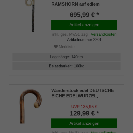
RAMSHORN auf edlem
Schwarzdornschuss Gehstock
695,99 € *
Artikel anzeigen
inkl. ges. MwSt.
zzgl.
Versandkosten
Artikelnummer
2201
Merkliste
Lagerlänge
:
140
cm
Belastbarkeit
:
100
kg
Wanderstock edel DEUTSCHE
EICHE EDELWURZEL,
gebogener Rundgriff aus
deutschem Eichenholz,
UVP 135,95 €
handgeschliffene Wurzel,
129,99 € *
Bergstockspitze, Jeder ein
Unikat
Artikel anzeigen
inkl. ges. MwSt.
zzgl.
Versandkosten