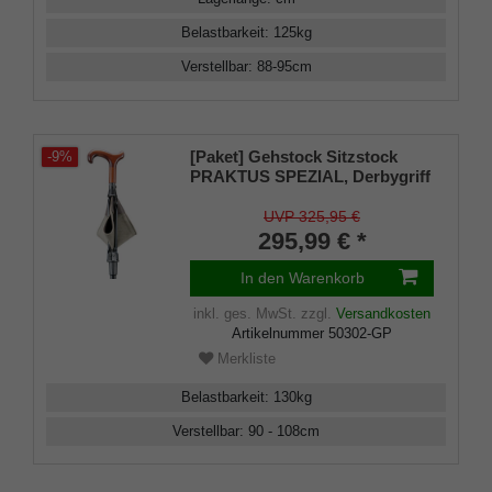
Belastbarkeit
:
125
kg
Verstellbar
:
88-95
cm
[Paket] Gehstock Sitzstock
-9%
PRAKTUS SPEZIAL, Derbygriff
aus Buchenholz, aufklappb.
Sitzfläche mit
UVP 325,95 €
Stahlstreben,echtes
295,99 € *
Rindsleder, Wechselspitze
Innen und Außen
In den Warenkorb
inkl. ges. MwSt.
zzgl.
Versandkosten
Artikelnummer
50302-GP
Merkliste
Belastbarkeit
:
130
kg
Verstellbar
:
90 - 108
cm