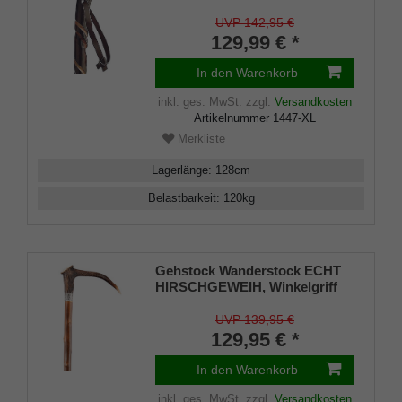
europäischem Kastanienholz,
doppelt gedrehte
UVP 142,95 €
Schmuckfräsung, inklusiv
129,99 € *
Metall-Rundkappe als
Abschluss.
In den Warenkorb
inkl. ges. MwSt.
zzgl.
Versandkosten
Artikelnummer
1447-XL
Merkliste
Lagerlänge
:
128
cm
Belastbarkeit
:
120
kg
Gehstock Wanderstock ECHT
HIRSCHGEWEIH, Winkelgriff
aus echtem Hirschgeweih,
aufgesetzt auf einen Stock aus
UVP 139,95 €
geflammtem Kastanienholz mit
129,95 € *
Dekorband, inklusiv
Bergstockspitze aus Metall als
In den Warenkorb
Abschluß.
inkl. ges. MwSt.
zzgl.
Versandkosten