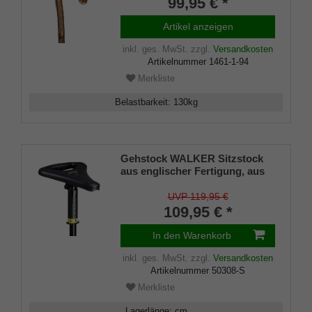
99,95 € *
Rundhakenstock aus
Eichenholz, leicht geflammt
Artikel anzeigen
und seidenmatt lackiert,
inklusiv Bergstockspitze aus
inkl. ges. MwSt.
zzgl.
Versandkosten
Metall.
Artikelnummer
1461-1-94
Merkliste
Belastbarkeit
:
130
kg
Gehstock WALKER Sitzstock
aus englischer Fertigung, aus
stabilem Leichtmetall, Spezial-
Klappsitz/griff,inklusiv
UVP 119,95 €
Gummipuffer
109,95 € *
In den Warenkorb
inkl. ges. MwSt.
zzgl.
Versandkosten
Artikelnummer
50308-S
Merkliste
Lagerlänge
:
cm