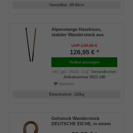
Verstellbar
:
88-94
cm
Alpenstange Haselnuss,
stabiler Wanderstock aus
rindenechtem Haselnussholz,
zweigeteilt über Gewinde-
UVP 139,95 €
Hülse, inkl. Bergstockspitze
126,95 € *
Artikel anzeigen
inkl. ges. MwSt.
zzgl.
Versandkosten
Artikelnummer
8021-190
Merkliste
Belastbarkeit
:
100
kg
Gehstock Wanderstock
DEUTSCHE EICHE, in einem
Stück gebogener