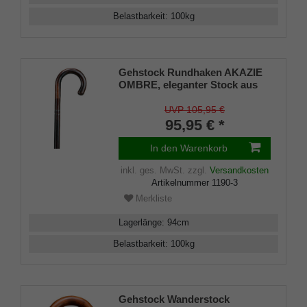
Belastbarkeit
:
100
kg
Gehstock Rundhaken AKAZIE
OMBRE, eleganter Stock aus
ausgesuchtem Akazienholz in
einem Stück gebogen,
UVP 105,95 €
geflammt und seidenmatt
95,95 € *
klarlackiert, zwei
schwarzverchromte
In den Warenkorb
Schmuckbänder, inklusiv
Schlankpuffer.
inkl. ges. MwSt.
zzgl.
Versandkosten
Artikelnummer
1190-3
Merkliste
Lagerlänge
:
94
cm
Belastbarkeit
:
100
kg
Gehstock Wanderstock