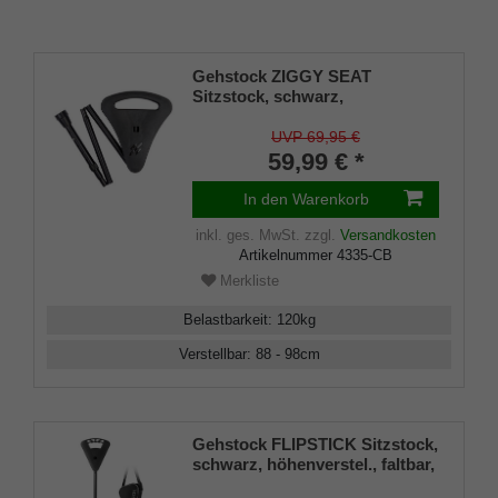
Gehstock ZIGGY SEAT
Sitzstock, schwarz,
höhenverst., faltbar, stabiles
Leichtmetall,Spezial
UVP 69,95 €
Klappsitz/Griff inklusive
59,99 € *
Gummipuffer und Tasche, 88-
98cm
In den Warenkorb
inkl. ges. MwSt.
zzgl.
Versandkosten
Artikelnummer
4335-CB
Merkliste
Belastbarkeit
:
120
kg
Verstellbar
:
88 - 98
cm
Gehstock FLIPSTICK Sitzstock,
schwarz, höhenverstel., faltbar,
stabiles Leichtmetall,Spezial