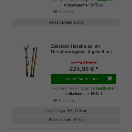
Artikelnummer
5075-94
Merkliste
Belastbarkeit
:
130
kg
Zielstock Haselnuss mit
Hirschhorngabel, 3-geteilt mit
Stahlgewinde und Combispike
UVP 234,95 €
224,95 € *
In den Warenkorb
inkl. ges. MwSt.
zzgl.
Versandkosten
Artikelnummer
8049-1
Merkliste
Lagerlänge
:
160-170
cm
Belastbarkeit
:
100
kg