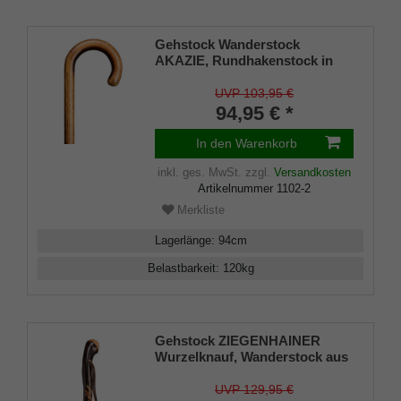
Gehstock Wanderstock
AKAZIE, Rundhakenstock in
einem Stück gebogen,
europäisches Akazienholz,
UVP 103,95 €
geflammt und klar lackiert,
94,95 € *
Länge ca. 94 cm
In den Warenkorb
inkl. ges. MwSt.
zzgl.
Versandkosten
Artikelnummer
1102-2
Merkliste
Lagerlänge
:
94
cm
Belastbarkeit
:
120
kg
Gehstock ZIEGENHAINER
Wurzelknauf, Wanderstock aus
Kastanienholz handpoliert, mit
doppelt gedrehter
UVP 129,95 €