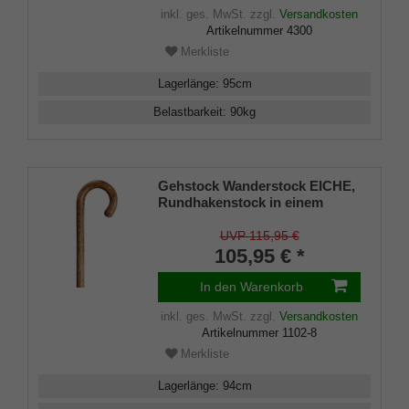
inkl. ges. MwSt.
zzgl.
Versandkosten
Artikelnummer
4300
Merkliste
Lagerlänge
:
95
cm
Belastbarkeit
:
90
kg
Gehstock Wanderstock EICHE,
Rundhakenstock in einem
Stück gebogen, deutsches
Eichenholz, geölt und
UVP 115,95 €
versiegelt, 94 cm, inkl.
105,95 € *
Gummipuffer
In den Warenkorb
inkl. ges. MwSt.
zzgl.
Versandkosten
Artikelnummer
1102-8
Merkliste
Lagerlänge
:
94
cm