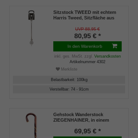
Sitzstock TWEED mit echtem
Harris Tweed, Sitzfläche aus
schwarzem Leder, Griffe aus
Metall mit Leder überzogen,
UVP 88,95 €
Leichtmetall höhenverstellbar
80,95 € *
von 74-91 cm inkl. Tellerzwinge
In den Warenkorb
inkl. ges. MwSt.
zzgl.
Versandkosten
Artikelnummer
4302
Merkliste
Belastbarkeit
:
100
kg
Verstellbar
:
74 - 91
cm
Gehstock Wanderstock
ZIEGENHAINER, in einem
Stück gebogener
69,95 € *
Rundhakenstock aus
Kastanienholz,