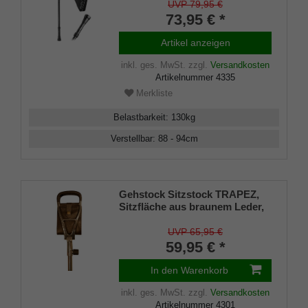
Klappsitz/Griff inklusive
UVP 79,95 €
Gummipuffer und Tasche, 87-
73,95 € *
94cm
Artikel anzeigen
inkl. ges. MwSt.
zzgl.
Versandkosten
Artikelnummer
4335
Merkliste
Belastbarkeit
:
130
kg
Verstellbar
:
88 - 94
cm
Gehstock Sitzstock TRAPEZ,
Sitzfläche aus braunem Leder,
Griffe aus poliertem
Leichtmetall mit Leder
UVP 65,95 €
überzogen, Stock aus
59,95 € *
Leichtmetall, höhenverstellbar,
Stahlspitze Tellerscheibe.
In den Warenkorb
inkl. ges. MwSt.
zzgl.
Versandkosten
Artikelnummer
4301