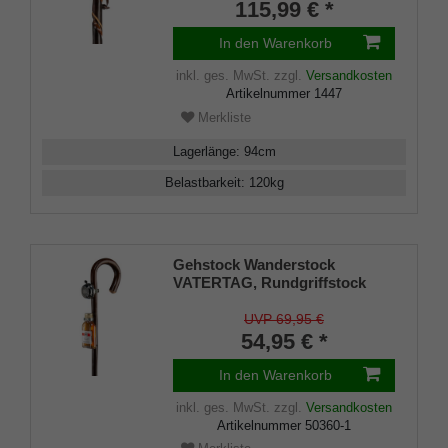
Schmuckfräsung veredelt,
115,99 € *
inklusive Bergstockspitze und
Leder- Tragschlaufe
In den Warenkorb
inkl. ges. MwSt.
zzgl.
Versandkosten
Artikelnummer
1447
Merkliste
Lagerlänge
:
94
cm
Belastbarkeit
:
120
kg
Gehstock Wanderstock
VATERTAG, Rundgriffstock
aus Edel-Kastanienholz
gebogen, mit Klingel und
UVP 69,95 €
Kräuterschnaps gefülltem
54,95 € *
Flachmann, inkl. Metallspitze
In den Warenkorb
inkl. ges. MwSt.
zzgl.
Versandkosten
Artikelnummer
50360-1