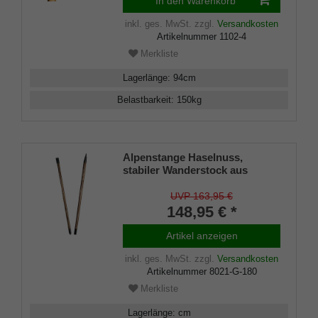
In den Warenkorb
inkl. ges. MwSt.
zzgl.
Versandkosten
Artikelnummer
1102-4
Merkliste
Lagerlänge
:
94
cm
Belastbarkeit
:
150
kg
Alpenstange Haselnuss,
stabiler Wanderstock aus
rindenechtem Haselnussholz,
zweigeteilt über Gewinde-
UVP 163,95 €
Hülse, inkl. handgeschmiedeter
148,95 € *
Stahl-Spitze
Artikel anzeigen
inkl. ges. MwSt.
zzgl.
Versandkosten
Artikelnummer
8021-G-180
Merkliste
Lagerlänge
:
cm