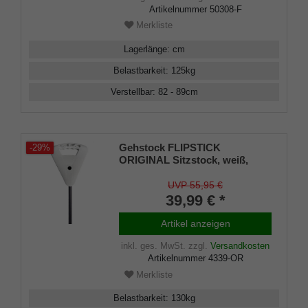
Artikelnummer
50308-F
Merkliste
Lagerlänge
:
cm
Belastbarkeit
:
125
kg
Verstellbar
:
82 - 89
cm
Gehstock FLIPSTICK
-29%
ORIGINAL Sitzstock, weiß,
höhenverstellbar von 88-94 cm,
stabiles Leichtmetall mit
UVP 55,95 €
Klappsitz, belastbar bis 130 Kg
39,99 € *
Artikel anzeigen
inkl. ges. MwSt.
zzgl.
Versandkosten
Artikelnummer
4339-OR
Merkliste
Belastbarkeit
:
130
kg