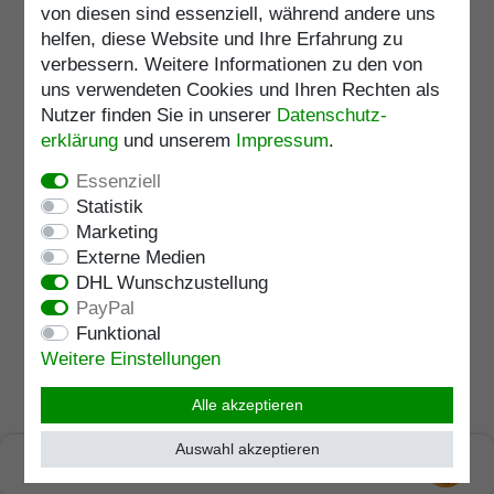
von diesen sind essenziell, während andere uns
helfen, diese Website und Ihre Erfahrung zu
Holzwanderstöcke für
verbessern. Weitere Informationen zu den von
traditionsbewusste Wanderer
uns verwendeten Cookies und Ihren Rechten als
Traditionelle Wanderstöcke, die auch als
Nutzer finden Sie in unserer
Daten­schutz­
Wanderstäbe, Wurzelstöcke oder Bergstöcke
erklärung
und unserem
Impressum
.
bezeichnet werden, finden Sie bei uns im Online-
Essenziell
Shop in großer Auswahl.
Gefertigt aus Holz
und
Statistik
z.B. mit Wurzelknauf oder
Rundhakengriff
Marketing
versehen, laden Sie ein, an einer Wandertour durch
Externe Medien
die Berge oder Wälder teilzunehmen, wie sie
DHL Wunschzustellung
bereits in alten Zeiten unternommen wurde. Fernab
PayPal
von modernem Trekking und Bergsteigen als
Funktional
Freizeitaktivität oder Sport, bieten unsere
Weitere Einstellungen
Holzwanderstöcke
ein Wandervergnügen mit
Tradition und Rückbesinnung zu den Wurzeln.
Alle akzeptieren
Während heutige Trekkingstöcke oder
Auswahl akzeptieren
Bergsteigerstöcke zumeist aus Aluminium oder
SEHR GUT
kohlenstofffaserverstärktem Kunststoff (KFK)