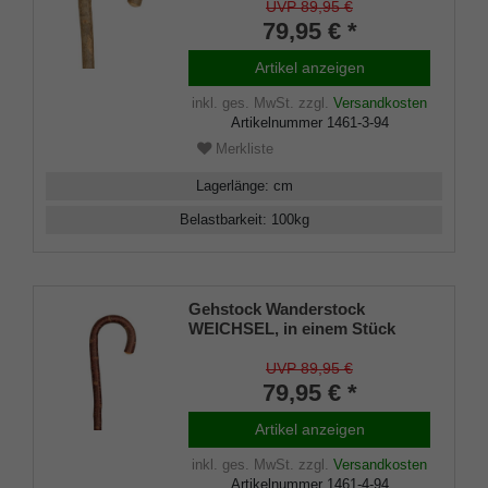
aus dem seltenen Holz der
UVP 89,95 €
europäischen Silberesche,
79,95 € *
rindenecht und leicht
gewachst, inklusiv
Artikel anzeigen
Bergstockspitze aus Metall.
inkl. ges. MwSt.
zzgl.
Versandkosten
Artikelnummer
1461-3-94
Merkliste
Lagerlänge
:
cm
Belastbarkeit
:
100
kg
Gehstock Wanderstock
WEICHSEL, in einem Stück
gebogener Rundhakenstock
aus dem seltenen Holz der
UVP 89,95 €
burgenländischen
79,95 € *
Weichselkirsche, rindenecht
und leicht gewachst, inklusiv
Artikel anzeigen
Bergstockspitze aus Metall.
inkl. ges. MwSt.
zzgl.
Versandkosten
Artikelnummer
1461-4-94