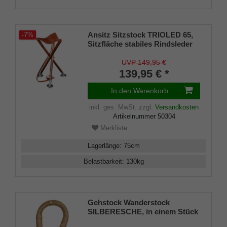
Ansitz Sitzstock TRIOLED 65,
-7%
Sitzfläche stabiles Rindsleder
in Sattlerqualität, Füße
massives Buchenholz,
UVP 149,95 €
hochwertige Tellerspitzen,
139,95 € *
Leder-Tragriemen
In den Warenkorb
inkl. ges. MwSt.
zzgl.
Versandkosten
Artikelnummer
50304
Merkliste
Lagerlänge
:
75
cm
Belastbarkeit
:
130
kg
Gehstock Wanderstock
SILBERESCHE, in einem Stück
gebogener Rundhakenstock