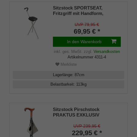
Sitzstock SPORTSEAT,
Fritzgriff mit Handform,
Dreibeinstock mit Sitzfläche,
Sitzhöhe 54 cm, Gehhöhe 87
UVP 79,95 €
cm, inkl. Gummipuffer
69,95 € *
In den Warenkorb
inkl. ges. MwSt.
zzgl.
Versandkosten
Artikelnummer
4311-4
Merkliste
Lagerlänge
:
87
cm
Belastbarkeit
:
113
kg
Sitzstock Pirschstock
PRAKTUS EXKLUSIV
bequemer Derbygriff aus
Buchenholz, aufklappbare
UVP 239,95 €
Sitzfläche aus Rindsleder,
229,95 € *
Tellerzwinge für weiche Böden.