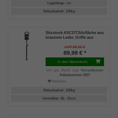
Lagerlänge
:
cm
Belastbarkeit
:
100
kg
Sitzstock ASCOT,Sitzfläche aus
braunem Leder, Griffe aus
Metall mit Leder überzogen,
Stock aus Leichtmetall,
UVP 99,95 €
höhenverstellbar,Stocklänge
89,99 € *
66-91 cm, Sitzhöhe 50-75 cm,
inklusive stabilem
In den Warenkorb
Gummipuffer.
inkl. ges. MwSt.
zzgl.
Versandkosten
Artikelnummer
4307
Merkliste
Belastbarkeit
:
100
kg
Verstellbar
:
66 - 91
cm