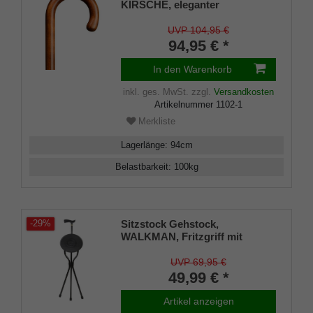
KIRSCHE, eleganter
Rundhakenstock in einem
Stück gebogen, aus edlem
UVP 104,95 €
Kirschbaum-Holz, leicht
94,95 € *
geflammt und handpoliert.
In den Warenkorb
inkl. ges. MwSt.
zzgl.
Versandkosten
Artikelnummer
1102-1
Merkliste
Lagerlänge
:
94
cm
Belastbarkeit
:
100
kg
Sitzstock Gehstock,
-29%
WALKMAN, Fritzgriff mit
Messing- Schmuckring,
Dreibeinsitz mit Sitzfläche,
UVP 69,95 €
Sitzhöhe 56 cm, Gehhöhe 95
49,99 € *
cm, inklusive rutschfesten
Gummipuffern
Artikel anzeigen