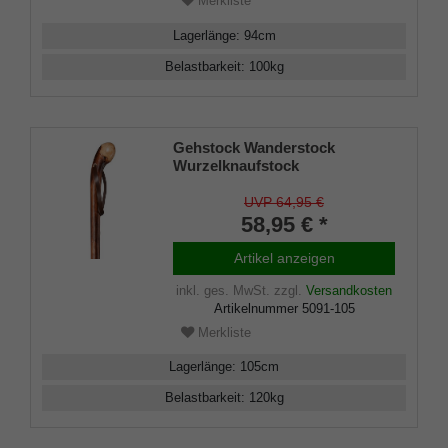
Merkliste
Lagerlänge
:
94
cm
Belastbarkeit
:
100
kg
Gehstock Wanderstock
Wurzelknaufstock
WURZELKASTANIE, europ.
Kastanie, Wurzelseite
UVP 64,95 €
handpoliert seidenmatt lackiert,
58,95 € *
Schlaufe Leder,
Bergstockspitze
Artikel anzeigen
inkl. ges. MwSt.
zzgl.
Versandkosten
Artikelnummer
5091-105
Merkliste
Lagerlänge
:
105
cm
Belastbarkeit
:
120
kg