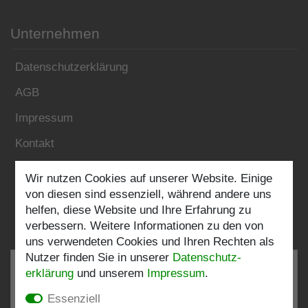
Unternehmen
Datenschutzerklärung
AGB
Impressum
Kontakt
Wir nutzen Cookies auf unserer Website. Einige
Folgen Sie uns:
von diesen sind essenziell, während andere uns
helfen, diese Website und Ihre Erfahrung zu
verbessern. Weitere Informationen zu den von
uns verwendeten Cookies und Ihren Rechten als
Nutzer finden Sie in unserer
Daten­schutz­
erklärung
und unserem
Impressum
.
Essenziell
SEHR GUT