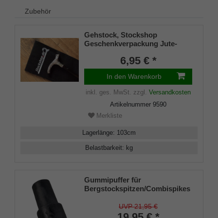
Zubehör
Gehstock, Stockshop
Geschenkverpackung Jute-
Tasche schwarz mit
6,95 € *
Klettverschluss
In den Warenkorb
inkl. ges. MwSt.
zzgl.
Versandkosten
Artikelnummer
9590
Merkliste
Lagerlänge
:
103
cm
Belastbarkeit
:
kg
Gummipuffer für
Bergstockspitzen/Combispikes
mit Stahleinlage (VE 2 Stück)
UVP 21,95 €
19,95 € *