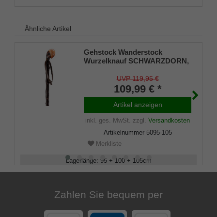
Ähnliche Artikel
Gehstock Wanderstock
Wurzelknauf SCHWARZDORN,
europ. Schwarzdorn, Wurzel
handpol., rindenecht
UVP 119,95 €
seidenmatt
109,99 € *
lackiert,Tragschlaufe Leder,
Spitze Metall.
Artikel anzeigen
inkl. ges. MwSt.
zzgl.
Versandkosten
Artikelnummer
5095-105
Merkliste
Lagerlänge
:
95 + 100 + 105
cm
Belastbarkeit
:
100
kg
Zahlen Sie bequem per