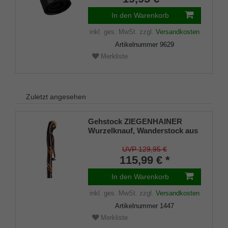
In den Warenkorb
inkl. ges. MwSt.
zzgl.
Versandkosten
Artikelnummer
9629
Merkliste
Zuletzt angesehen
Gehstock ZIEGENHAINER
Wurzelknauf, Wanderstock aus
Kastanienholz handpoliert, mit
doppelt gedrehter
UVP 129,95 €
Schmuckfräsung veredelt,
115,99 € *
inklusive Bergstockspitze und
Leder- Tragschlaufe
In den Warenkorb
inkl. ges. MwSt.
zzgl.
Versandkosten
Artikelnummer
1447
Merkliste