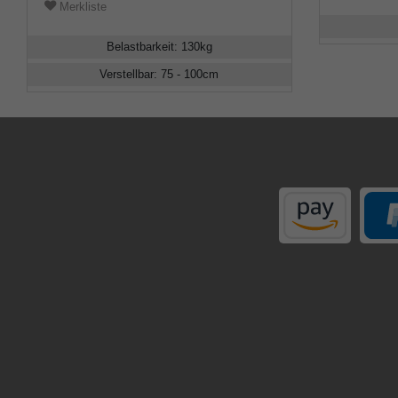
Merkliste
Belastbarkeit
:
130
kg
Verstellbar
:
75 - 100
cm