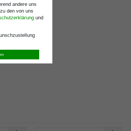
ährend andere uns
 zu den von uns
schutz­erklärung
und
nschzustellung
ren