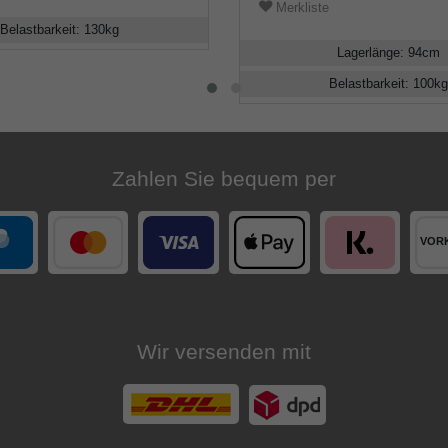
Merkliste
Belastbarkeit
:
130
kg
Lagerlänge
:
94
cm
Belastbarkeit
:
100
kg
Zahlen Sie bequem per
Wir versenden mit