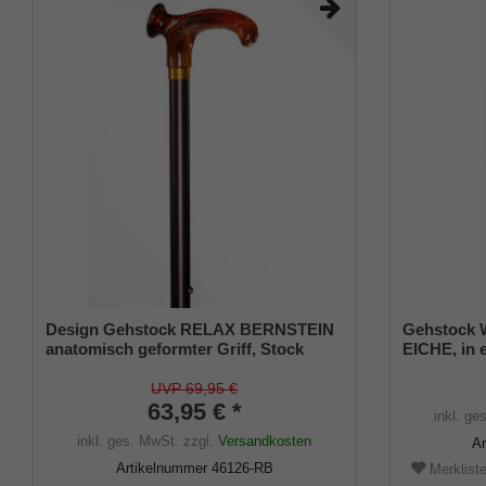
Design Gehstock RELAX BERNSTEIN
Gehstock 
anatomisch geformter Griff, Stock
EICHE, in 
Leichtmetall, bronze satin finish,
Rundhaken
verstellbar 75-100 cm, inkl.
leicht gef
UVP 69,95 €
Gummipuffer
63,95 € *
lackiert, i
inkl. ge
Metall.
inkl. ges. MwSt.
zzgl.
Versandkosten
A
Artikelnummer
46126-RB
Merklist