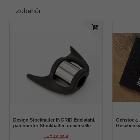
Zubehör
Design Stockhalter INGRID Edelstahl,
Gehstock,
patentierter Stockhalter, universelle
Geschenkv
Größe (18 - 22mm), Weichgummi
schwarz mi
UVP 19,95 €