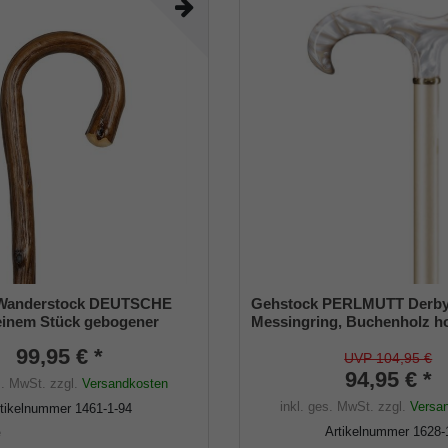
Wanderstock DEUTSCHE
Gehstock PERLMUTT Derby 
einem Stück gebogener
Messingring, Buchenholz h
stock aus Eichenholz,
hell- metallic lackiert, Griff 
99,95 € *
lammt und seidenmatt
stabilem Acryl
UVP 104,95 €
nklusiv Bergstockspitze aus
94,95 € *
s. MwSt.
zzgl.
Versandkosten
inkl. ges. MwSt.
zzgl.
Versa
rtikelnummer
1461-1-94
Artikelnummer
1628-
e