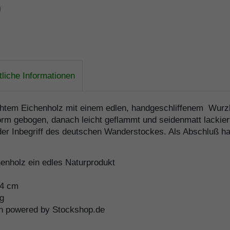
liche Informationen
em Eichenholz mit einem edlen, handgeschliffenem Wurzlek
rm gebogen, danach leicht geflammt und seidenmatt lackiert
k der Inbegriff des deutschen Wanderstockes. Als Abschluß h
enholz ein edles Naturprodukt
94 cm
0g
ion powered by Stockshop.de