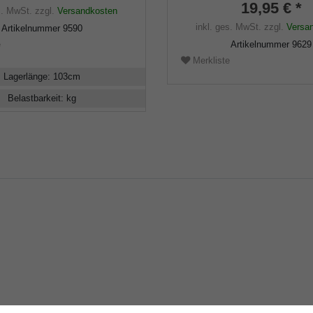
19,95 € *
s. MwSt.
zzgl.
Versandkosten
inkl. ges. MwSt.
zzgl.
Versa
Artikelnummer
9590
Artikelnummer
9629
e
Merkliste
Lagerlänge
:
103
cm
Belastbarkeit
:
kg