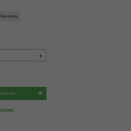
 Germany
arenkorb
kosten