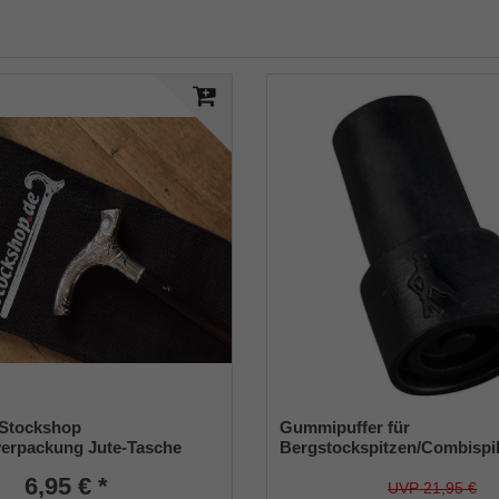
 Stockshop
Gummipuffer für
erpackung Jute-Tasche
Bergstockspitzen/Combispi
t Klettverschluss
Stahleinlage (VE 2 Stück)
6,95 € *
UVP 21,95 €