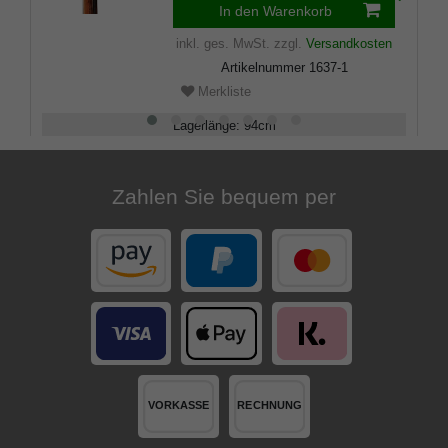
In den Warenkorb
inkl. ges. MwSt.
zzgl.
Versandkosten
Artikelnummer
1637-1
Merkliste
Lagerlänge
:
94
cm
Belastbarkeit
:
100
kg
Zahlen Sie bequem per