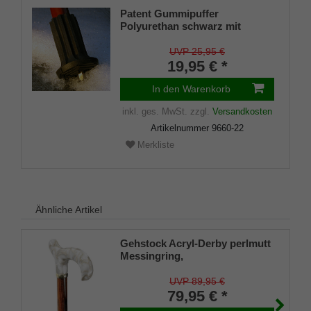
Patent Gummipuffer
Polyurethan schwarz mit
ausklappbarem Spike für
Gehstöcke aus Holz und Metall,
UVP 25,95 €
flexibler Schaft für
19,95 € *
Durchmesser von ca. 17-22 mm
In den Warenkorb
inkl. ges. MwSt.
zzgl.
Versandkosten
Artikelnummer
9660-22
Merkliste
Ähnliche Artikel
Gehstock Acryl-Derby perlmutt
Messingring,
kirschbaumfarben gebeizt
UVP 89,95 €
79,95 € *