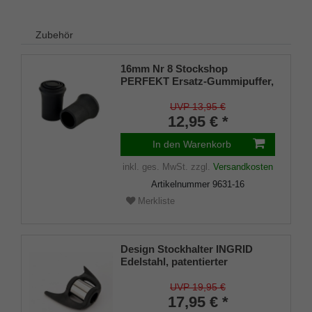
Zubehör
16mm Nr 8 Stockshop
PERFEKT Ersatz-Gummipuffer,
echt Kautschuk, schwarz,
elegant, mit Metalleinlage (VE 2
UVP 13,95 €
Stück)
12,95 € *
In den Warenkorb
inkl. ges. MwSt.
zzgl.
Versandkosten
Artikelnummer
9631-16
Merkliste
Design Stockhalter INGRID
Edelstahl, patentierter
Stockhalter, universelle Größe
(18 - 22mm), Weichgummi
UVP 19,95 €
17,95 € *