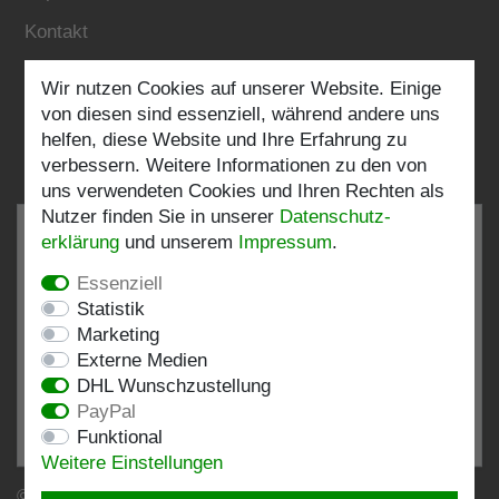
Kontakt
Wir nutzen Cookies auf unserer Website. Einige
Folgen Sie uns:
von diesen sind essenziell, während andere uns
helfen, diese Website und Ihre Erfahrung zu
verbessern. Weitere Informationen zu den von
uns verwendeten Cookies und Ihren Rechten als
Nutzer finden Sie in unserer
Daten­schutz­
erklärung
und unserem
Impressum
.
Essenziell
SEHR GUT
4.82 / 5
Statistik
Marketing
aus 197 Bewertungen
Externe Medien
bei: shopvote.de, Amazon
DHL Wunschzustellung
Bewertungsprofil bei SHOPVOTE.DE ansehen
PayPal
Funktional
Informationen zur Echtheit von Kundenbewertungen
Weitere Einstellungen
© Copyright 2026 | Stockshop.de GmbH. Alle Rechte