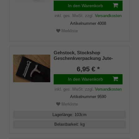
In den Warenkorb
inkl. ges. MwSt.
zzgl.
Versandkosten
Artikelnummer
4008
Merkliste
Gehstock, Stockshop
Geschenkverpackung Jute-
Tasche schwarz mit
6,95 € *
Klettverschluss
In den Warenkorb
inkl. ges. MwSt.
zzgl.
Versandkosten
Artikelnummer
9590
Merkliste
Lagerlänge
:
103
cm
Belastbarkeit
:
kg