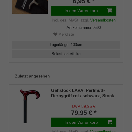
6,95 € *
Klettverschluss
In den Warenkorb
inkl. ges. MwSt.
zzgl.
Versandkosten
Artikelnummer
9590
Merkliste
Lagerlänge
:
103
cm
Belastbarkeit
:
kg
Zuletzt angesehen
Gehstock LAVA, Perlmutt-
Derbygriff rot / schwarz, Stock
Leichtmetall seidenmatt
schwarz, höhenverstellbar 75-
UVP 89,95 €
100 cm, bis 110 Kg, inkl.
79,95 € *
Gummipuffer
In den Warenkorb
inkl. ges. MwSt.
zzgl.
Versandkosten