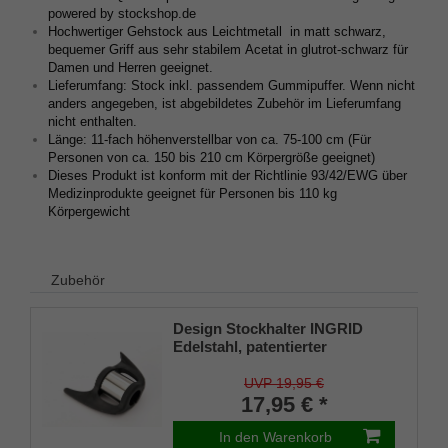
powered by stockshop.de
Hochwertiger Gehstock aus Leichtmetall in matt schwarz,
bequemer Griff aus sehr stabilem Acetat in glutrot-schwarz für
Damen und Herren geeignet.
Lieferumfang: Stock inkl. passendem Gummipuffer. Wenn nicht
anders angegeben, ist abgebildetes Zubehör im Lieferumfang
nicht enthalten.
Länge: 11-fach höhenverstellbar von ca. 75-100 cm (Für
Personen von ca. 150 bis 210 cm Körpergröße geeignet)
Dieses Produkt ist konform mit der Richtlinie 93/42/EWG über
Medizinprodukte geeignet für Personen bis 110 kg
Körpergewicht
Zubehör
Design Stockhalter INGRID
Edelstahl, patentierter
Stockhalter, universelle Größe
(18 - 22mm), Weichgummi
UVP 19,95 €
17,95 € *
In den Warenkorb