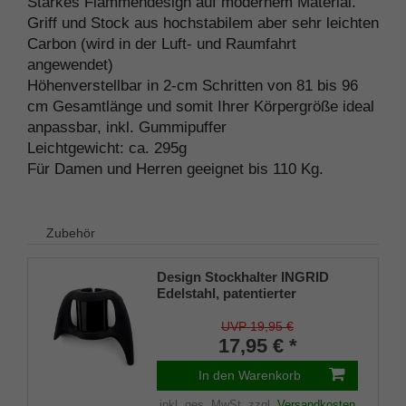
Starkes Flammendesign auf modernem Material.
Griff und Stock aus hochstabilem aber sehr leichten
Carbon (wird in der Luft- und Raumfahrt
angewendet)
Höhenverstellbar in 2-cm Schritten von 81 bis 96
cm Gesamtlänge und somit Ihrer Körpergröße ideal
anpassbar, inkl. Gummipuffer
Leichtgewicht: ca. 295g
Für Damen und Herren geeignet bis 110 Kg.
Zubehör
Design Stockhalter INGRID
Edelstahl, patentierter
Stockhalter, universelle Größe
(18 - 22mm), Weichgummi
UVP 19,95 €
17,95 € *
In den Warenkorb
inkl. ges. MwSt.
zzgl.
Versandkosten