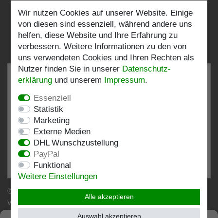
Wir nutzen Cookies auf unserer Website. Einige
Folgen Sie uns:
von diesen sind essenziell, während andere uns
helfen, diese Website und Ihre Erfahrung zu
verbessern. Weitere Informationen zu den von
uns verwendeten Cookies und Ihren Rechten als
Nutzer finden Sie in unserer
Daten­schutz­
erklärung
und unserem
Impressum
.
Essenziell
SEHR GUT
4.82 / 5
Statistik
Marketing
aus 196 Bewertungen
Externe Medien
bei: shopvote.de, Amazon
DHL Wunschzustellung
Bewertungsprofil bei SHOPVOTE.DE ansehen
PayPal
Funktional
Informationen zur Echtheit von Kundenbewertungen
Weitere Einstellungen
© Copyright 2026 | Stockshop.de GmbH. Alle Rechte
Alle akzeptieren
vorbehalten.
Auswahl akzeptieren