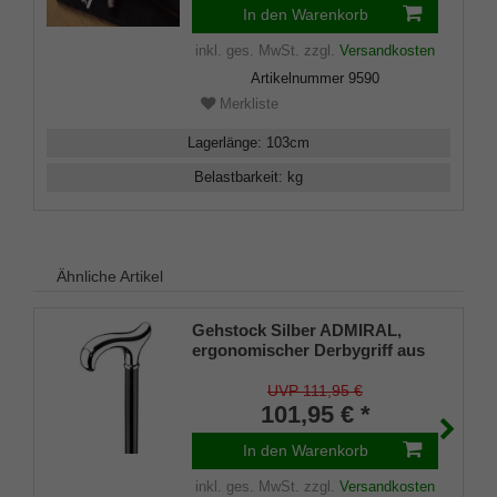
In den Warenkorb
inkl. ges. MwSt.
zzgl.
Versandkosten
Artikelnummer
9590
Merkliste
Lagerlänge
:
103
cm
Belastbarkeit
:
kg
Ähnliche Artikel
Gehstock Silber ADMIRAL,
ergonomischer Derbygriff aus
ABS, glanzverchromt, Stock
Buche seidenmatt schwarz
UVP 111,95 €
lackiert, inklusive Gummipuffer
101,95 € *
In den Warenkorb
inkl. ges. MwSt.
zzgl.
Versandkosten