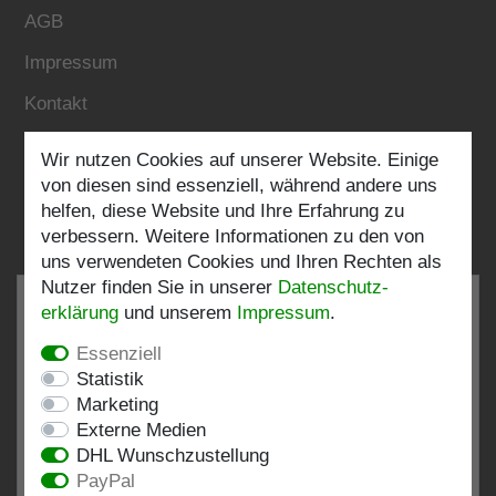
AGB
Impressum
Kontakt
Wir nutzen Cookies auf unserer Website. Einige
Folgen Sie uns:
von diesen sind essenziell, während andere uns
helfen, diese Website und Ihre Erfahrung zu
verbessern. Weitere Informationen zu den von
uns verwendeten Cookies und Ihren Rechten als
Nutzer finden Sie in unserer
Daten­schutz­
erklärung
und unserem
Impressum
.
Essenziell
SEHR GUT
4.82 / 5
Statistik
Marketing
aus 196 Bewertungen
Externe Medien
bei: shopvote.de, Amazon
DHL Wunschzustellung
Bewertungsprofil bei SHOPVOTE.DE ansehen
PayPal