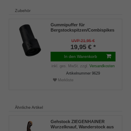
Zubehör
Gummipuffer für
Bergstockspitzen/Combispikes
mit Stahleinlage (VE 2 Stück)
UVP 21,95 €
19,95 € *
In den Warenkorb
inkl. ges. MwSt.
zzgl.
Versandkosten
Artikelnummer
9629
Merkliste
Ähnliche Artikel
Gehstock ZIEGENHAINER
Wurzelknauf, Wanderstock aus