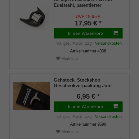
Edelstahl, patentierter
Stockhalter, universelle Größe
(18 - 22mm), Weichgummi
UVP 19,95 €
17,95 € *
In den Warenkorb
inkl. ges. MwSt.
zzgl.
Versandkosten
Artikelnummer
4008
Merkliste
Gehstock, Stockshop
Geschenkverpackung Jute-
Tasche schwarz mit
6,95 € *
Klettverschluss
In den Warenkorb
inkl. ges. MwSt.
zzgl.
Versandkosten
Artikelnummer
9590
Merkliste