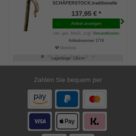
SCHÄFERSTOCK,traditionelle
Form, in einem Stück
137,95 € *
gebogener Rundhakenstock
aus rindenechtem,
Artikel anzeigen
europäischem Edel-
Eschenholz, Metall-Rundkappe.
inkl. ges. MwSt.
zzgl.
Versandkosten
Artikelnummer
1774
Merkliste
Lagerlänge
:
130
cm
Belastbarkeit
:
100
kg
Zahlen Sie bequem per