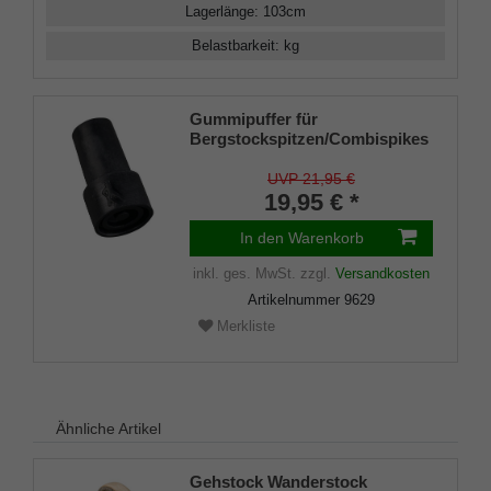
Lagerlänge
:
103
cm
Belastbarkeit
:
kg
Gummipuffer für
Bergstockspitzen/Combispikes
mit Stahleinlage (VE 2 Stück)
UVP 21,95 €
19,95 € *
In den Warenkorb
inkl. ges. MwSt.
zzgl.
Versandkosten
Artikelnummer
9629
Merkliste
Ähnliche Artikel
Gehstock Wanderstock