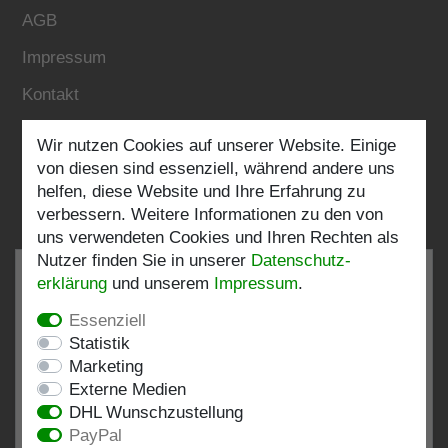
AGB
Impressum
Kontakt
Wir nutzen Cookies auf unserer Website. Einige
Folgen Sie uns:
von diesen sind essenziell, während andere uns
helfen, diese Website und Ihre Erfahrung zu
verbessern. Weitere Informationen zu den von
uns verwendeten Cookies und Ihren Rechten als
Nutzer finden Sie in unserer
Daten­schutz­
erklärung
und unserem
Impressum
.
Essenziell
SEHR GUT
4.82 / 5
Statistik
Marketing
aus 199 Bewertungen
Externe Medien
bei: shopvote.de, Amazon
DHL Wunschzustellung
Bewertungsprofil bei SHOPVOTE.DE ansehen
PayPal