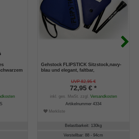
es
Gehstock FLIPSTICK Sitzstock,navy-
 schwarzem
blau und elegant, faltbar,
nktion
höhenverstellbar aus stabilem
Leichtmetall,Spezial
UVP 82,95 €
Klappsitz/Griff,inklusive Gummipuffer
72,95 € *
und praktischer Nylontasche.
ndkosten
inkl. ges. MwSt.
zzgl.
Versandkosten
-S
Artikelnummer
4334
Merkliste
Belastbarkeit
:
130
kg
Verstellbar
:
88 - 94
cm