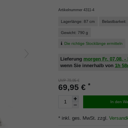
Artikelnummer
4311-4
Lagerlänge: 87 cm
Belastbarkeit:
Gewicht: 790 g
Die richtige Stocklänge ermitteln
Lieferung
morgen
Fr. 07.08.
- 
wenn Sie innerhalb von
1h
5
UVP 79,95 €
*
69,95 €
In den W
* inkl. ges. MwSt. zzgl.
Versand