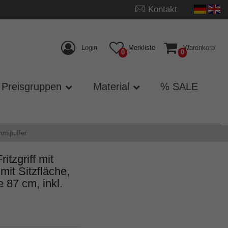
Kontakt
Login
Merkliste
Warenkorb
0
0
Preisgruppen
Material
% SALE
mmipuffer
tzgriff mit
it Sitzfläche,
 87 cm, inkl.