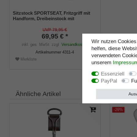
Sitzstock SPORTSEAT, Fritzgriff mit
Handform, Dreibeinstock mit
Sitzfläche, Sitzhöhe 54 cm, Gehhöhe
87 cm, inkl. Gummipuffer
UVP 79,95 €
69,95 € *
Wir nutzen Cookies 
inkl. ges. MwSt.
zzgl.
Versandkosten
helfen, diese Websi
Artikelnummer
4311-4
verwendeten Cookies
Merkliste
unserem
Impressu
Essenziell
PayPal
Fu
Ähnliche Artikel
Ausw
-29%