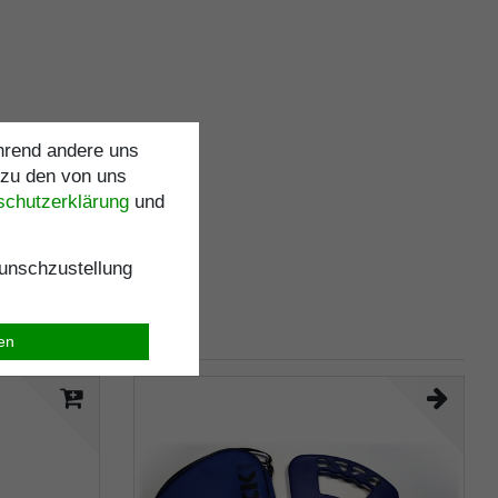
ährend andere uns
 zu den von uns
schutz­erklärung
und
nschzustellung
ren