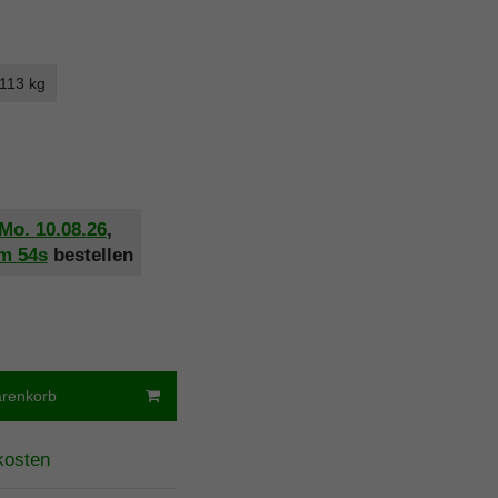
 113 kg
Mo. 10.08.26
,
8m
53s
bestellen
arenkorb
kosten