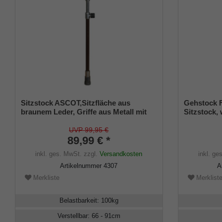
Sitzstock ASCOT,Sitzfläche aus
Gehstock 
braunem Leder, Griffe aus Metall mit
Sitzstock,
Leder überzogen, Stock aus
88-94 cm, s
Leichtmetall,
Klappsitz, 
UVP 99,95 €
höhenverstellbar,Stocklänge 66-91 cm,
89,99 € *
Sitzhöhe 50-75 cm, inklusive stabilem
inkl. ges. MwSt.
zzgl.
Versandkosten
inkl. ge
Gummipuffer.
Artikelnummer
4307
A
Merkliste
Merklist
Belastbarkeit
:
100
kg
Verstellbar
:
66 - 91
cm