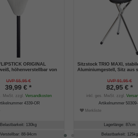
FLIPSTICK ORIGINAL
Sitzstock TRIO MAXI, stabil
 weiß, höhenverstellbar von
Aluminiumgestell, Sitz aus
tabiles Leichtmetall mit
ABS Kunststoff, Dreibeinfu
belastbar bis 130 Kg
UVP 55,95 €
UVP 91,95 €
39,99 € *
82,95 € *
s. MwSt.
zzgl.
Versandkosten
inkl. ges. MwSt.
zzgl.
Versa
rtikelnummer
4339-OR
Artikelnummer
50309
e
Merkliste
Belastbarkeit
:
130
kg
Lagerlänge
:
87
cm
Verstellbar
:
88-94
cm
Belastbarkeit
:
125
kg