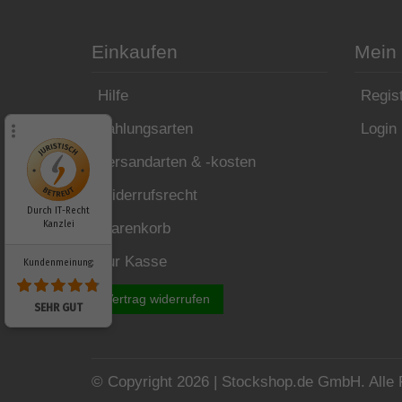
Einkaufen
Mein
Hilfe
Regist
Zahlungsarten
Login
Versandarten & -kosten
Widerrufsrecht
Durch IT-Recht
Kanzlei
Warenkorb
Zur Kasse
Kundenmeinung:
Vertrag widerrufen
SEHR GUT
© Copyright 2026 | Stockshop.de GmbH. Alle 