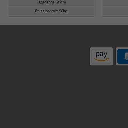
Lagerlänge
:
95
cm
Belastbarkeit
:
90
kg