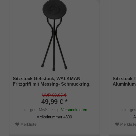
Sitzstock Gehstock, WALKMAN,
Sitzstock 
Fritzgriff mit Messing- Schmuckring,
Aluminiumg
Dreibeinsitz mit Sitzfläche, Sitzhöhe 56
ABS Kunsts
cm, Gehhöhe 95 cm, inklusive
UVP 69,95 €
rutschfesten Gummipuffern
49,99 € *
inkl. ges. MwSt.
zzgl.
Versandkosten
inkl. ge
Artikelnummer
4300
A
Merkliste
Merklist