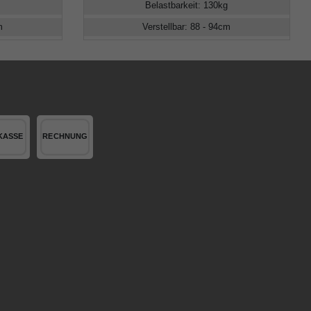
Belastbarkeit
:
130
kg
m
Verstellbar
:
88 - 94
cm