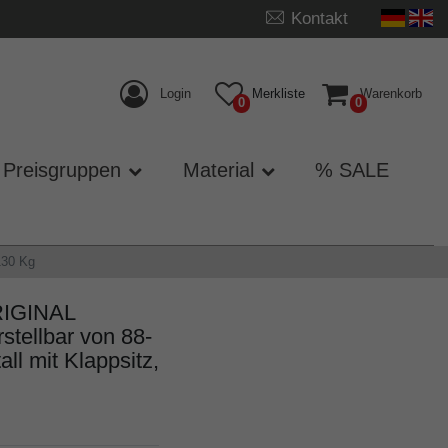
Kontakt
Login
Merkliste
Warenkorb
0
0
Preisgruppen
Material
% SALE
130 Kg
RIGINAL
stellbar von 88-
ll mit Klappsitz,