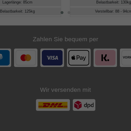
Lagerlänge
:
85
cm
Belastbarkeit
:
130
kg
Belastbarkeit
:
125
kg
Verstellbar
:
88 - 94
c
Zahlen Sie bequem per
Wir versenden mit