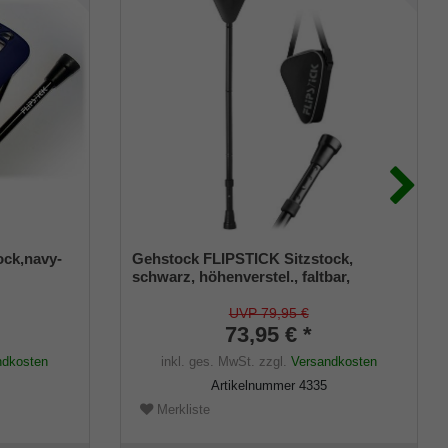
ock,navy-
Gehstock FLIPSTICK Sitzstock,
schwarz, höhenverstel., faltbar,
em
stabiles Leichtmetall,Spezial
Klappsitz/Griff inklusive Gummipuffer
UVP 79,95 €
ummipuffer
und Tasche, 87-94cm
73,95 € *
e.
ndkosten
inkl. ges. MwSt.
zzgl.
Versandkosten
Artikelnummer
4335
Merkliste