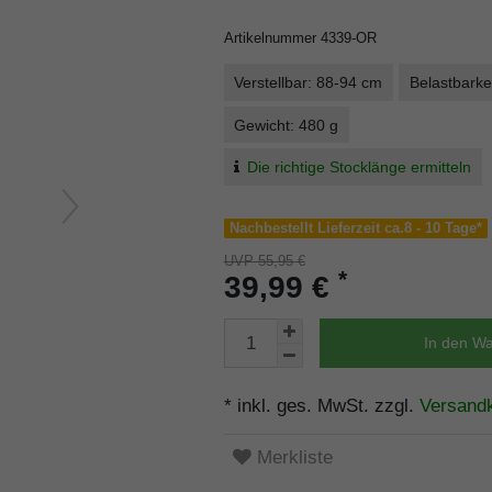
Artikelnummer
4339-OR
Verstellbar: 88-94 cm
Belastbarke
Gewicht: 480 g
Die richtige Stocklänge ermitteln
Nachbestellt Lieferzeit ca.8 - 10 Tage*
UVP 55,95 €
*
39,99 €
In den W
* inkl. ges. MwSt. zzgl.
Versand
Merkliste