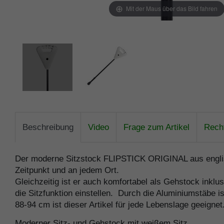
Mit der Maus über das Bild fahren
Beschreibung
Video
Frage zum Artikel
Recht
Der moderne Sitzstock FLIPSTICK ORIGINAL aus englisc
Zeitpunkt und an jedem Ort.
Gleichzeitig ist er auch komfortabel als Gehstock inklu
die Sitzfunktion einstellen. Durch die Aluminiumstäbe i
88-94 cm ist dieser Artikel für jede Lebenslage geeigne
Moderner Sitz- und Gehstock mit weißem Sitz