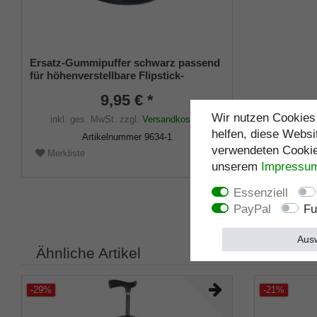
Ersatz-Gummipuffer schwarz passend
für höhenverstellbare Flipstick-
Sitzstöcke und Art. 4310 Observer
9,95 € *
Wir nutzen Cookies 
inkl. ges. MwSt.
zzgl.
Versandkosten
helfen, diese Websi
Artikelnummer
9634-1
verwendeten Cookies
Merkliste
unserem
Impressu
Essenziell
PayPal
Fu
Ausw
Ähnliche Artikel
-29%
-21%