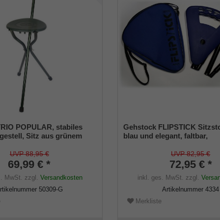
TRIO POPULAR, stabiles
Gehstock FLIPSTICK Sitzst
estell, Sitz aus grünem
blau und elegant, faltbar,
toff, Dreibeinfunktion
höhenverstellbar aus stabil
Leichtmetall,Spezial
UVP 88,95 €
UVP 82,95 €
69,99 € *
Klappsitz/Griff,inklusive G
72,95 € *
und praktischer Nylontasch
s. MwSt.
zzgl.
Versandkosten
inkl. ges. MwSt.
zzgl.
Versa
rtikelnummer
50309-G
Artikelnummer
4334
e
Merkliste