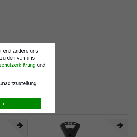
ährend andere uns
 zu den von uns
schutz­erklärung
und
nschzustellung
ren