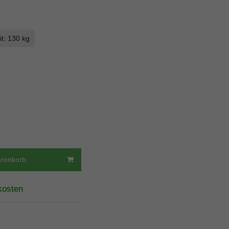
it: 130 kg
arenkorb
kosten