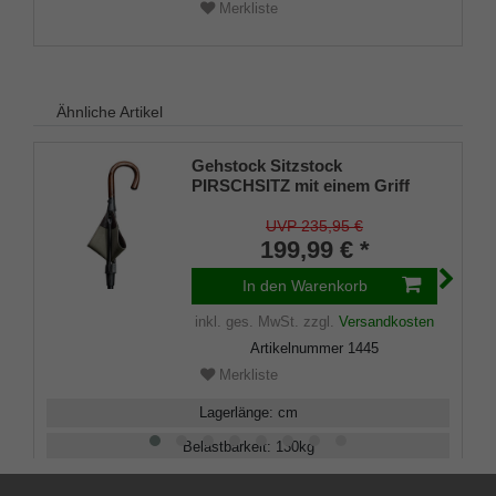
Merkliste
Ähnliche Artikel
Gehstock Sitzstock
PIRSCHSITZ mit einem Griff
aus echtem
Kastanienholz,Sitzfläche aus
UVP 235,95 €
englischem Sattler- Rindsleder
199,99 € *
mit Segeltuch unterlegt, Stock
aus eloxiertem Leichtmetall,
In den Warenkorb
höhenverstellbar.
inkl. ges. MwSt.
zzgl.
Versandkosten
Artikelnummer
1445
Merkliste
Lagerlänge
:
cm
Belastbarkeit
:
130
kg
Verstellbar
:
92 - 110
cm