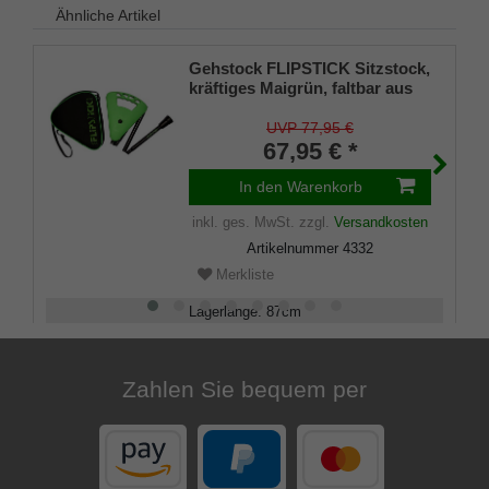
Ähnliche Artikel
Gehstock FLIPSTICK Sitzstock,
kräftiges Maigrün, faltbar aus
stabilem Leichtmetall,Spezial-
Klappsitz/Griff,inklusive
UVP 77,95 €
Gummipuffer und praktischer
67,95 € *
Nylontasche.
In den Warenkorb
inkl. ges. MwSt.
zzgl.
Versandkosten
Artikelnummer
4332
Merkliste
Lagerlänge
:
87
cm
Belastbarkeit
:
130
kg
Zahlen Sie bequem per