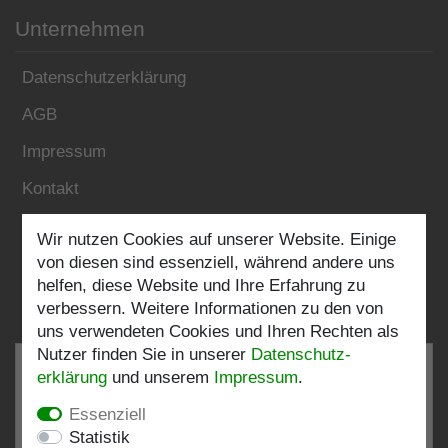
Unternehmen
Datenschutzerklärung
AGB
Impressum
Kontakt
Wir nutzen Cookies auf unserer Website. Einige
Folgen Sie uns:
von diesen sind essenziell, während andere uns
helfen, diese Website und Ihre Erfahrung zu
verbessern. Weitere Informationen zu den von
uns verwendeten Cookies und Ihren Rechten als
Nutzer finden Sie in unserer
Daten­schutz­
erklärung
und unserem
Impressum
.
Essenziell
SEHR GUT
4.82 / 5
Statistik