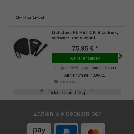
Ähnliche Artikel
Gehstock FLIPSTICK Sitzstock,
schwarz und elegant,
höhenverstellbar, faltbar, aus
75,95 € *
stabilem Leichtmetall,Spezial
Klappsitz/Griff inklusive
Artikel anzeigen
Gummipuffer und praktischer
Nylontasche.
inkl. ges. MwSt.
zzgl.
Versandkosten
Artikelnummer
4330-XS
Merkliste
Belastbarkeit
:
130
kg
Verstellbar
:
83 - 89
cm
Zahlen Sie bequem per