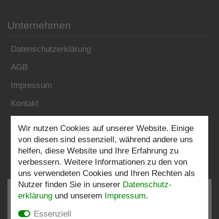
Unternehmen
Datenschutzerklärung
AGB
Impressum
Kontakt
Wir nutzen Cookies auf unserer Website. Einige
Folgen Sie uns:
von diesen sind essenziell, während andere uns
helfen, diese Website und Ihre Erfahrung zu
verbessern. Weitere Informationen zu den von
uns verwendeten Cookies und Ihren Rechten als
Nutzer finden Sie in unserer
Daten­schutz­
erklärung
und unserem
Impressum
.
Essenziell
SEHR GUT