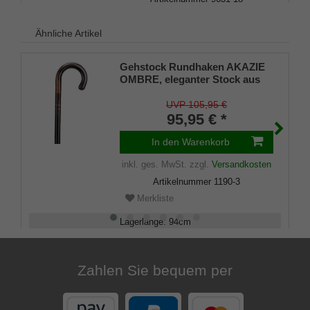
Merkliste
Ähnliche Artikel
Gehstock Rundhaken AKAZIE
OMBRE, eleganter Stock aus
ausgesuchtem Akazienholz in
einem Stück gebogen,
UVP 105,95 €
geflammt und seidenmatt
95,95 € *
klarlackiert, zwei
schwarzverchromte
In den Warenkorb
Schmuckbänder, inklusiv
inkl. ges. MwSt.
zzgl.
Versandkosten
Schlankpuffer.
Artikelnummer
1190-3
Merkliste
Lagerlänge
:
94
cm
Belastbarkeit
:
100
kg
Zahlen Sie bequem per