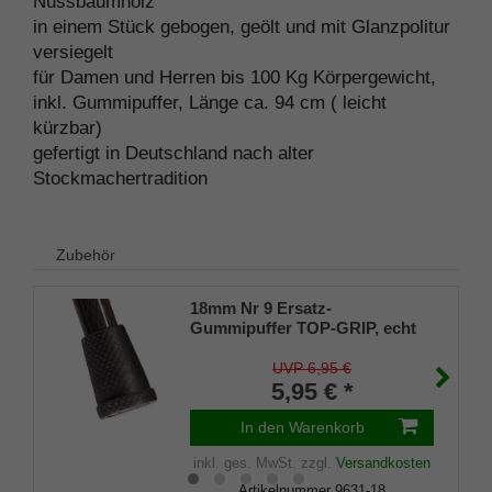
Nussbaumholz
in einem Stück gebogen, geölt und mit Glanzpolitur
versiegelt
für Damen und Herren bis 100 Kg Körpergewicht,
inkl. Gummipuffer, Länge ca. 94 cm ( leicht
kürzbar)
gefertigt in Deutschland nach alter
Stockmachertradition
Zubehör
18mm Nr 9 Ersatz-
Gummipuffer TOP-GRIP, echt
Kautschuk, schwarz, (VE 1
Stück)
UVP 6,95 €
5,95 € *
In den Warenkorb
inkl. ges. MwSt.
zzgl.
Versandkosten
Artikelnummer
9631-18