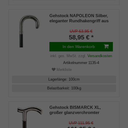
Gehstock NAPOLEON Silber,
eleganter Rundhakengriff aus
ABS, glanzverchromt,
aufgesetzt auf einen Stock aus
UVP 63,95 €
schwarz lackiertem
58,95 € *
Buchenholz, inklusiv
Schlankpuffer.
In den Warenkorb
inkl. ges. MwSt.
zzgl.
Versandkosten
Artikelnummer
1135-4
Merkliste
Lagerlänge
:
100
cm
Belastbarkeit
:
100
kg
Gehstock BISMARCK XL,
großer glanzverchromter
Fritzgriff, aufgesetzt auf einen
Stock aus Buchenholz
UVP 111,95 €
seidenmatt-schwarz lackiert,