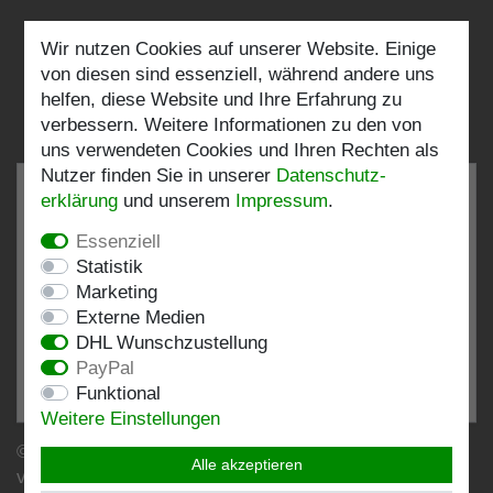
Wir nutzen Cookies auf unserer Website. Einige
Folgen Sie uns:
von diesen sind essenziell, während andere uns
helfen, diese Website und Ihre Erfahrung zu
verbessern. Weitere Informationen zu den von
uns verwendeten Cookies und Ihren Rechten als
Nutzer finden Sie in unserer
Daten­schutz­
erklärung
und unserem
Impressum
.
Essenziell
SEHR GUT
4.82 / 5
Statistik
Marketing
aus 196 Bewertungen
Externe Medien
bei: shopvote.de, Amazon
DHL Wunschzustellung
Bewertungsprofil bei SHOPVOTE.DE ansehen
PayPal
Funktional
Informationen zur Echtheit von Kundenbewertungen
Weitere Einstellungen
© Copyright 2026 | Stockshop.de GmbH. Alle Rechte
Alle akzeptieren
vorbehalten.