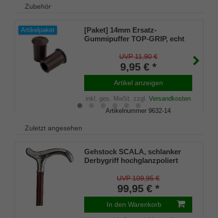
Zubehör
[Paket] 14mm Ersatz-
Artikelpaket
Gummipuffer TOP-GRIP, echt
Kautschuk, braun, schlank (VE
2 Stück)
UVP 11,90 €
9,95 € *
Artikel anzeigen
inkl. ges. MwSt.
zzgl.
Versandkosten
Artikelnummer
9632-14
Merkliste
Zuletzt angesehen
Gehstock SCALA, schlanker
Derbygriff hochglanzpoliert
verchromt, Stock Buche
kirschbaumfarben gebeizt 94
UVP 109,95 €
cm, inkl. Gummipuffer
99,95 € *
In den Warenkorb