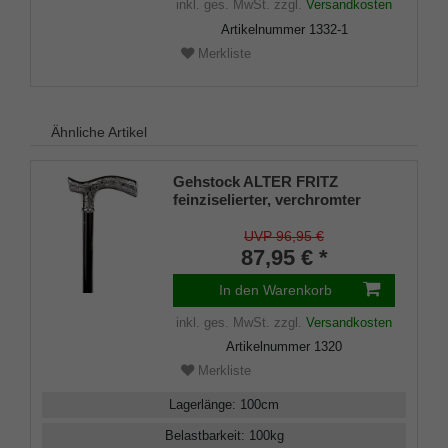
inkl. ges. MwSt.
zzgl.
Versandkosten
Artikelnummer
1332-1
Merkliste
Ähnliche Artikel
Gehstock ALTER FRITZ
feinziselierter, verchromter
Fritzgriff aus Acryl aufgesetzt
auf einen Stock aus
UVP 96,95 €
Buchenholz seidenmatt
87,95 € *
schwarz
lackiert,Chromring,inklusive
In den Warenkorb
Gummipuffer.
inkl. ges. MwSt.
zzgl.
Versandkosten
Artikelnummer
1320
Merkliste
Lagerlänge
:
100
cm
Belastbarkeit
:
100
kg