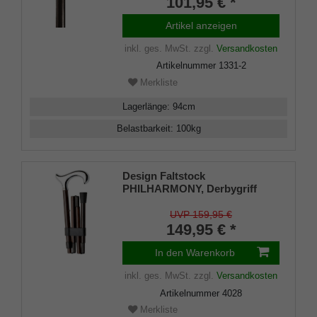
101,95 € *
inklusiv Schlankpuffer.
Artikel anzeigen
inkl. ges. MwSt.
zzgl.
Versandkosten
Artikelnummer
1331-2
Merkliste
Lagerlänge
:
94
cm
Belastbarkeit
:
100
kg
Design Faltstock
PHILHARMONY, Derbygriff
silberfarben ergonomisch,
Carbon Ebenholz-Furnier
UVP 159,95 €
braun, Chromring, faltbar, 85-
149,95 € *
95 cm, Damen Herren Gehstock
In den Warenkorb
inkl. ges. MwSt.
zzgl.
Versandkosten
Artikelnummer
4028
Merkliste