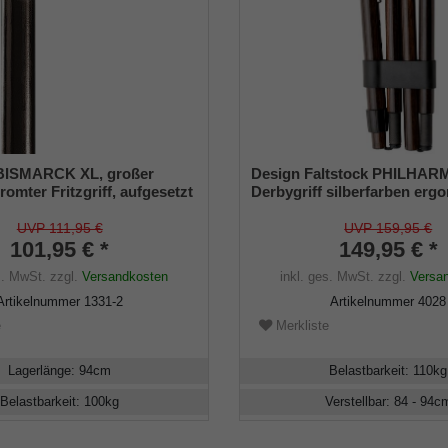
BISMARCK XL, großer
Design Faltstock PHILHAR
omter Fritzgriff, aufgesetzt
Derbygriff silberfarben erg
Stock aus Buchenholz
Carbon Ebenholz-Furnier br
schwarz lackiert, inklusiv
Chromring, faltbar, 85-95 c
UVP 111,95 €
UVP 159,95 €
fer.
101,95 € *
Herren Gehstock
149,95 € *
s. MwSt.
zzgl.
Versandkosten
inkl. ges. MwSt.
zzgl.
Versa
Artikelnummer
1331-2
Artikelnummer
4028
e
Merkliste
Lagerlänge
:
94
cm
Belastbarkeit
:
110
kg
Belastbarkeit
:
100
kg
Verstellbar
:
84 - 94
c