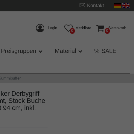
Kontakt
Login
Merkliste
Warenkorb
0
0
Preisgruppen
Material
% SALE
 Gummipuffer
er Derbygriff
mt, Stock Buche
 94 cm, inkl.