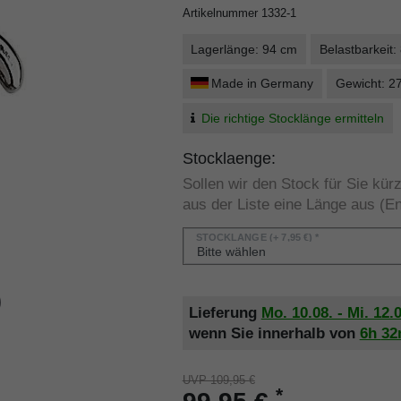
Artikelnummer
1332-1
Lagerlänge: 94 cm
Belastbarkeit:
Made in Germany
Gewicht: 2
Die richtige Stocklänge ermitteln
Stocklaenge:
Sollen wir den Stock für Sie kü
aus der Liste eine Länge aus (En
STOCKLÄNGE
(+ 7,95 €) *
Lieferung
Mo. 10.08. - Mi. 12.
wenn Sie innerhalb von
6h
3
UVP 109,95 €
*