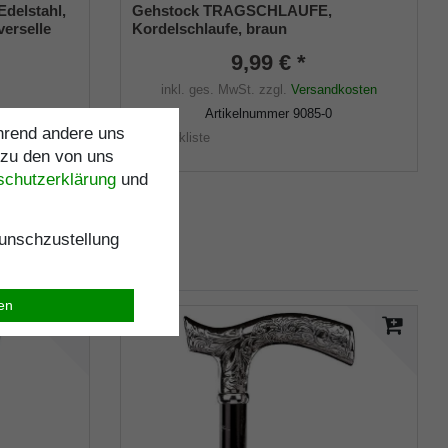
Edelstahl,
Gehstock TRAGSCHLAUFE,
verselle
Kordelschlaufe, braun
ummi
9,99 € *
inkl. ges. MwSt.
zzgl.
Versandkosten
ndkosten
Artikelnummer
9085-0
ährend andere uns
Merkliste
 zu den von uns
schutz­erklärung
und
nschzustellung
ren