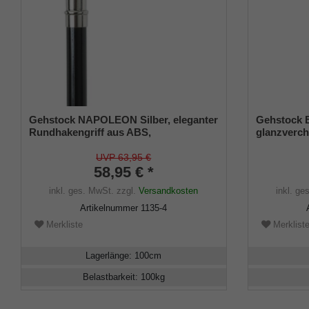
Gehstock NAPOLEON Silber, eleganter
Gehstock 
Rundhakengriff aus ABS,
glanzverchr
glanzverchromt, aufgesetzt auf einen
auf einen 
Stock aus schwarz lackiertem
seidenmatt-
UVP 63,95 €
Buchenholz, inklusiv Schlankpuffer.
58,95 € *
Schlankpuf
inkl. ges. MwSt.
zzgl.
Versandkosten
inkl. ge
Artikelnummer
1135-4
Merkliste
Merklist
Lagerlänge
:
100
cm
Belastbarkeit
:
100
kg