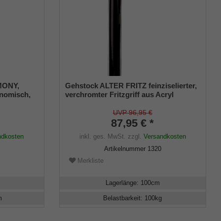
MONY,
Gehstock ALTER FRITZ feinziselierter,
onomisch,
verchromter Fritzgriff aus Acryl
aun,
aufgesetzt auf einen Stock aus
m, Damen
Buchenholz seidenmatt schwarz
UVP 96,95 €
lackiert,Chromring,inklusive
87,95 € *
Gummipuffer.
ndkosten
inkl. ges. MwSt.
zzgl.
Versandkosten
Artikelnummer
1320
Merkliste
Lagerlänge
:
100
cm
m
Belastbarkeit
:
100
kg