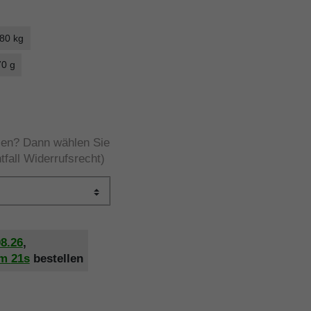
 80 kg
70 g
rzen? Dann wählen Sie
tfall Widerrufsrecht)
08.26
,
2m
21s
bestellen