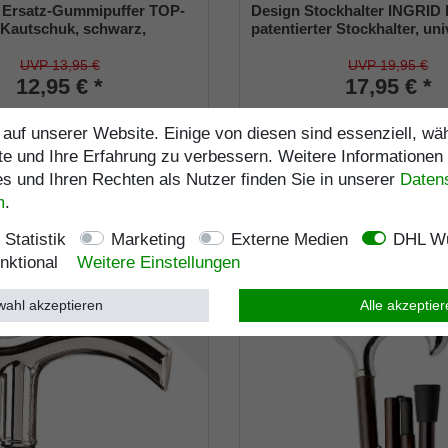
 Ersatz-Gummipuffer TOP-
Design Stockhalter INGRID 
 Kautschuk, schwarz,
patentierter Stockhalter, uni
E 2 Stück)
Größe (18 - 22mm), Weichg
UVP 13,95 €
UVP 19,95 €
12,95 € *
17,95 € *
s. MwSt.
zzgl.
Versandkosten
inkl. ges. MwSt.
zzgl.
Versa
auf unserer Website. Einige von diesen sind essenziell, w
rtikelnummer
9631-14
Artikelnummer
4008
te und Ihre Erfahrung zu verbessern. Weitere Informationen
e
Merkliste
 und Ihren Rechten als Nutzer finden Sie in unserer
Daten­
m
.
Statistik
Marketing
Externe Medien
DHL Wu
nktional
Weitere Einstellungen
ahl akzeptieren
Alle akzeptie