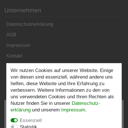
Unternehmen
Datenschutzerklärung
AGB
Impressum
Kontakt
Wir nutzen Cookies auf unserer Website. Einige
Folgen Sie uns:
von diesen sind essenziell, während andere uns
helfen, diese Website und Ihre Erfahrung zu
verbessern. Weitere Informationen zu den von
uns verwendeten Cookies und Ihren Rechten als
Nutzer finden Sie in unserer
Daten­schutz­
erklärung
und unserem
Impressum
.
Essenziell
SEHR GUT
4.82 / 5
Statistik