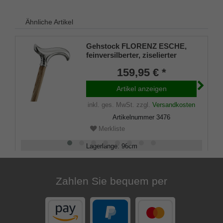
Ähnliche Artikel
Gehstock FLORENZ ESCHE,
feinversilberter, ziselierter
Derbygriff, Stock aus
159,95 € *
gewachstem Eschenholz zart
geflammt, inklusive passendem
Artikel anzeigen
Gummipuffer
inkl. ges. MwSt.
zzgl.
Versandkosten
Artikelnummer
3476
Merkliste
Lagerlänge
:
96
cm
Belastbarkeit
:
100
kg
Zahlen Sie bequem per