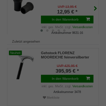
echt Kautschuk, schwarz,
elegant, mit Metalleinlage (VE 2
UVP 13,95 €
Stück)
12,95 € *
In den Warenkorb
inkl. ges. MwSt.
zzgl.
Versandkosten
Artikelnummer
9631-16
Merkliste
Zuletzt angesehen
Gehstock FLORENZ
Neuheit
MOOREICHE feinversilberter
Derbygriff mit Ziselierungen,
Stock aus Eschen-Holz
UVP 425,95 €
schwarz grau gebeizt, inklusive
395,95 € *
Gummipuffer
In den Warenkorb
inkl. ges. MwSt.
zzgl.
Versandkosten
Artikelnummer
3478
Merkliste