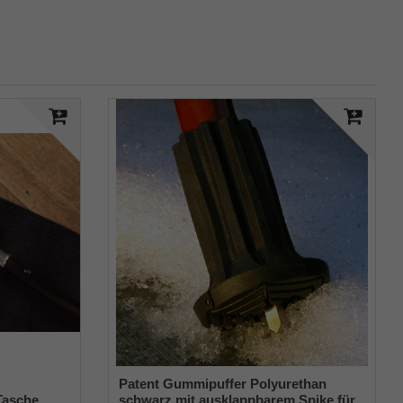
Patent Gummipuffer Polyurethan
Tasche
schwarz mit ausklappbarem Spike für