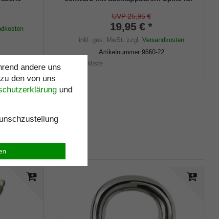
s
Gehstöcke aus Holz und Metall,
flexibler Schaft für Durchmesser von
UVP 25,95 €
ca. 17-22 mm
19,95 € *
ndkosten
inkl. ges. MwSt.
zzgl.
Versandkosten
Artikelnummer
9660-22
Merkliste
ährend andere uns
 zu den von uns
schutz­erklärung
und
nschzustellung
ren