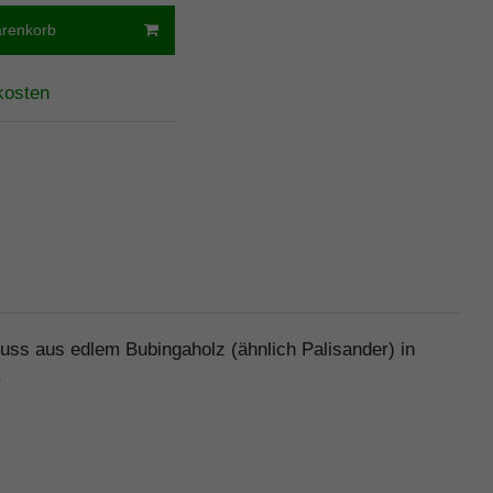
arenkorb
kosten
uss aus edlem Bubingaholz (ähnlich Palisander) in
.