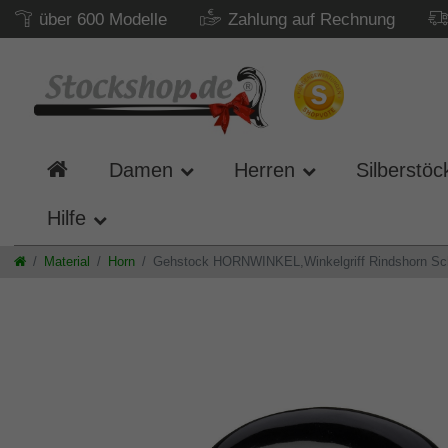
über 600 Modelle
Zahlung auf Rechnung
Damen
Herren
Silberstöc
Hilfe
Material
Horn
Gehstock HORNWINKEL,Winkelgriff Rindshorn Sch