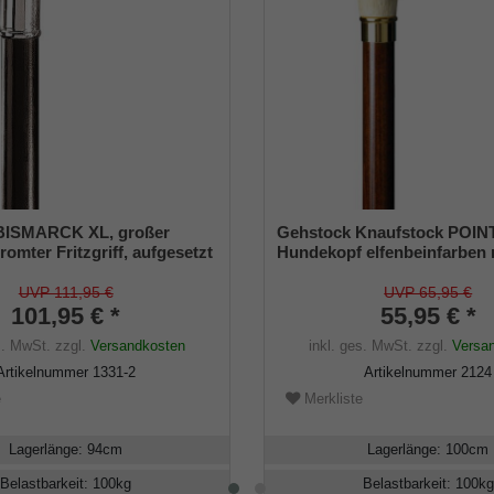
BISMARCK XL, großer
Gehstock Knaufstock POIN
omter Fritzgriff, aufgesetzt
Hundekopf elfenbeinfarben 
Stock aus Buchenholz
Schmuckmanschette aus Me
schwarz lackiert, inklusiv
aufgesetzt auf einen Stock 
UVP 111,95 €
UVP 65,95 €
fer.
101,95 € *
seidenmatt-braun lackierte
55,95 € *
Buchenholz, inklusiv Schlan
s. MwSt.
zzgl.
Versandkosten
inkl. ges. MwSt.
zzgl.
Versa
Artikelnummer
1331-2
Artikelnummer
2124
e
Merkliste
Lagerlänge
:
94
cm
Lagerlänge
:
100
cm
Belastbarkeit
:
100
kg
Belastbarkeit
:
100
kg