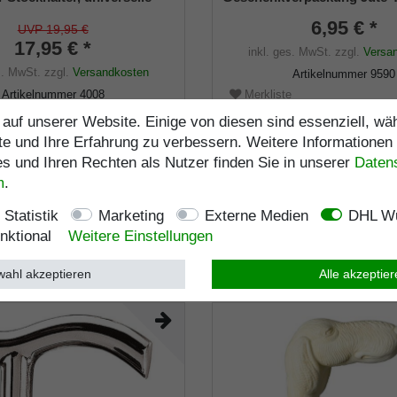
 - 22mm), Weichgummi
schwarz mit Klettverschlus
6,95 € *
UVP 19,95 €
17,95 € *
inkl. ges. MwSt.
zzgl.
Versa
s. MwSt.
zzgl.
Versandkosten
Artikelnummer
9590
Artikelnummer
4008
Merkliste
e
auf unserer Website. Einige von diesen sind essenziell, w
Lagerlänge
:
103
cm
te und Ihre Erfahrung zu verbessern. Weitere Informationen
 und Ihren Rechten als Nutzer finden Sie in unserer
Daten­
Belastbarkeit
:
kg
m
.
Statistik
Marketing
Externe Medien
DHL Wu
nktional
Weitere Einstellungen
ahl akzeptieren
Alle akzeptie