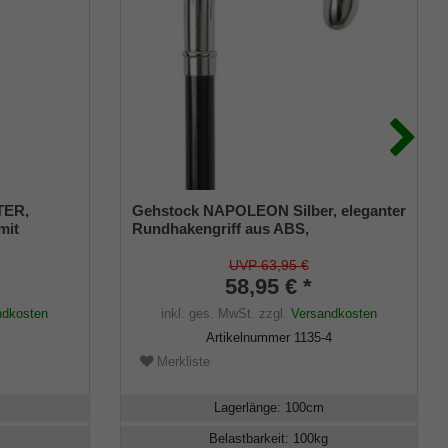
TER,
Gehstock NAPOLEON Silber, eleganter
mit
Rundhakengriff aus ABS,
ssing,
glanzverchromt, aufgesetzt auf einen
aus
Stock aus schwarz lackiertem
UVP 63,95 €
m
Buchenholz, inklusiv Schlankpuffer.
58,95 € *
kpuffer.
ndkosten
inkl. ges. MwSt.
zzgl.
Versandkosten
Artikelnummer
1135-4
Merkliste
Lagerlänge
:
100
cm
Belastbarkeit
:
100
kg