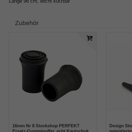
Länge 96 cm, leicht kürzbar
Zubehör
16mm Nr 8 Stockshop PERFEKT
Design Sto
Ersatz-Gummipuffer, echt Kautschuk,
patentierte