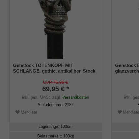
Gehstock TOTENKOPF MIT
Gehstock 
SCHLANGE, gothic, antiksilber, Stock
glanzverchr
Buche schwarz
auf einen 
seidenmatt-
UVP 75,95 €
69,95 € *
Schlankpuf
inkl. ges. MwSt.
zzgl.
Versandkosten
inkl. ge
Artikelnummer
2182
Merkliste
Merklist
Lagerlänge
:
100
cm
Belastbarkeit
:
100
kg