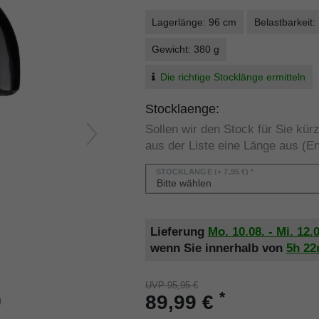
Lagerlänge: 96 cm
Belastbarkeit:
Gewicht: 380 g
Die richtige Stocklänge ermitteln
Stocklaenge:
Sollen wir den Stock für Sie kü
aus der Liste eine Länge aus (En
STOCKLÄNGE
(+ 7,95 €) *
Lieferung
Mo. 10.08. - Mi. 12.
wenn Sie innerhalb von
5h
2
UVP 95,95 €
*
89,99 €