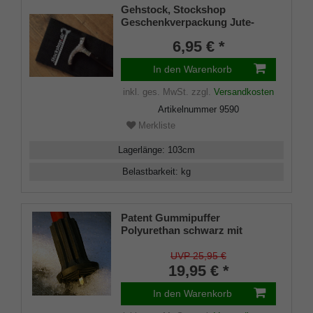
Gehstock, Stockshop
Geschenkverpackung Jute-
Tasche schwarz mit
6,95 € *
Klettverschluss
In den Warenkorb
inkl. ges. MwSt.
zzgl.
Versandkosten
Artikelnummer
9590
Merkliste
Lagerlänge
:
103
cm
Belastbarkeit
:
kg
Patent Gummipuffer
Polyurethan schwarz mit
ausklappbarem Spike für
Gehstöcke aus Holz und Metall,
UVP 25,95 €
flexibler Schaft für
19,95 € *
Durchmesser von ca. 17-22 mm
In den Warenkorb