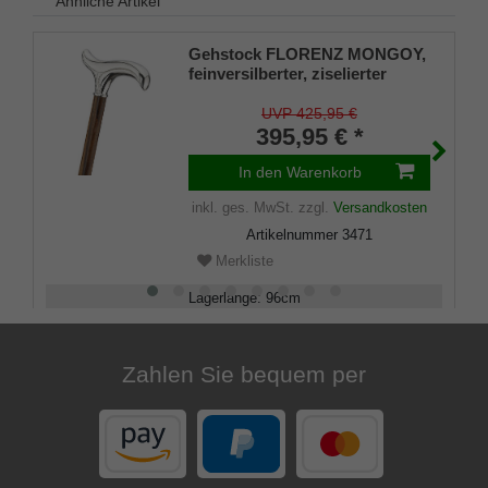
Ähnliche Artikel
Gehstock FLORENZ MONGOY,
feinversilberter, ziselierter
Derbygriff aufgesetzt auf einen
Stock aus edlem Mongoy-Holz,
UVP 425,95 €
inklusive passendem,
395,95 € *
eleganten Gummipuffer.
In den Warenkorb
inkl. ges. MwSt.
zzgl.
Versandkosten
Artikelnummer
3471
Merkliste
Lagerlänge
:
96
cm
Belastbarkeit
:
100
kg
Zahlen Sie bequem per