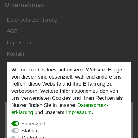
Unternehmen
Datenschutzerklärung
AGB
Impressum
Kontakt
Wir nutzen Cookies auf unserer Website. Einige
Folgen Sie uns:
von diesen sind essenziell, während andere uns
helfen, diese Website und Ihre Erfahrung zu
verbessern. Weitere Informationen zu den von
uns verwendeten Cookies und Ihren Rechten als
Nutzer finden Sie in unserer
Daten­schutz­
erklärung
und unserem
Impressum
.
Essenziell
SEHR GUT
4.82 / 5
Statistik
Marketing