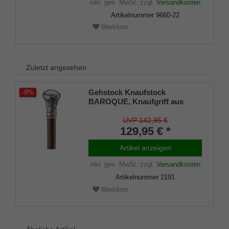
inkl. ges. MwSt.
zzgl.
Versandkosten
Artikelnummer
9660-22
Merkliste
Zuletzt angesehen
Gehstock Knaufstock
-9%
BAROQUE, Knaufgriff aus
massivem Silberzinn mit
barocken Zieselierungen und
UVP 142,95 €
Mustern, aufgesetzt auf einen
129,95 € *
Stock aus Mongoy-Holz, inkl.
Gummipuffer
Artikel anzeigen
inkl. ges. MwSt.
zzgl.
Versandkosten
Artikelnummer
2191
Merkliste