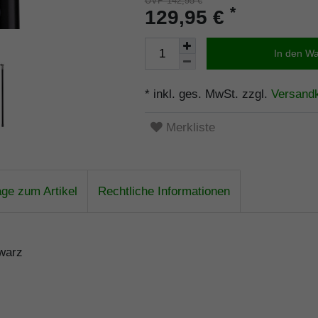
UVP 142,95 €
*
129,95 €
In den W
* inkl. ges. MwSt. zzgl.
Versand
Merkliste
age zum Artikel
Rechtliche Informationen
hwarz