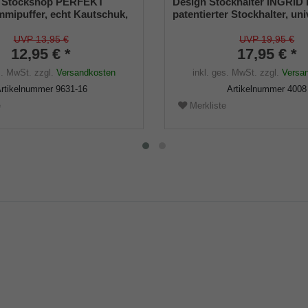
 Stockshop PERFEKT
Design Stockhalter INGRID 
mipuffer, echt Kautschuk,
patentierter Stockhalter, uni
egant, mit Metalleinlage (VE
Größe (18 - 22mm), Weichg
UVP 13,95 €
UVP 19,95 €
12,95 € *
17,95 € *
s. MwSt.
zzgl.
Versandkosten
inkl. ges. MwSt.
zzgl.
Versa
rtikelnummer
9631-16
Artikelnummer
4008
e
Merkliste