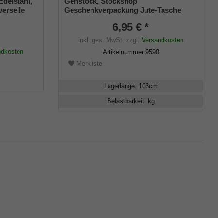
Edelstahl,
Gehstock, Stockshop
verselle
Geschenkverpackung Jute-Tasche
ummi
schwarz mit Klettverschluss
6,95 € *
inkl. ges. MwSt.
zzgl.
Versandkosten
ndkosten
Artikelnummer
9590
Merkliste
Lagerlänge
:
103
cm
Belastbarkeit
:
kg