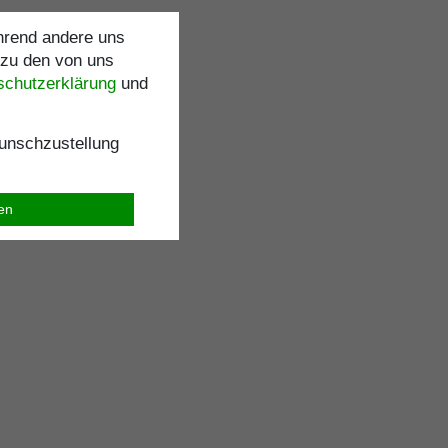
ährend andere uns
 zu den von uns
schutz­erklärung
und
nschzustellung
ren