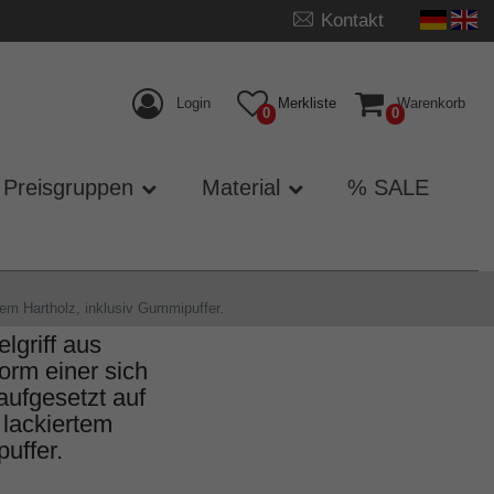
Kontakt
Login
Merkliste
Warenkorb
0
0
Preisgruppen
Material
% SALE
em Hartholz, inklusiv Gummipuffer.
griff aus
orm einer sich
aufgesetzt auf
lackiertem
uffer.