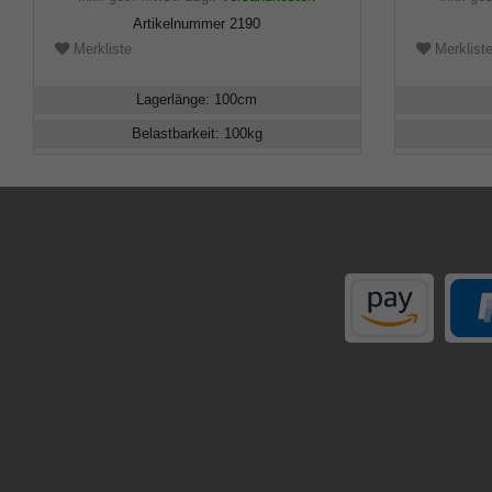
Artikelnummer
2190
Merkliste
Merklist
Lagerlänge
:
100
cm
Belastbarkeit
:
100
kg