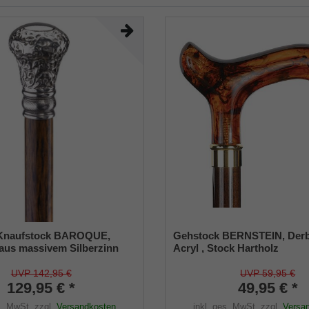
Knaufstock BAROQUE,
Gehstock BERNSTEIN, Derb
 aus massivem Silberzinn
Acryl , Stock Hartholz
en Zieselierungen und
kirschbaumfarben
ufgesetzt auf einen Stock
UVP 142,95 €
UVP 59,95 €
-Holz, inkl. Gummipuffer
129,95 € *
49,95 € *
s. MwSt.
zzgl.
Versandkosten
inkl. ges. MwSt.
zzgl.
Versa