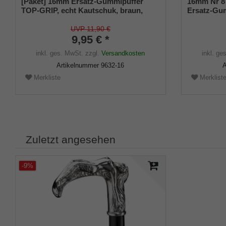
[Paket] 16mm Ersatz-Gummipuffer
16mm Nr 8
TOP-GRIP, echt Kautschuk, braun,
Ersatz-Gum
schlank (VE 2 Stück)
schwarz, el
2 Stück)
UVP 11,90 €
9,95 € *
inkl. ges. MwSt.
zzgl.
Versandkosten
inkl. ge
Artikelnummer
9632-16
A
Merkliste
Merklist
Zuletzt angesehen
-9%