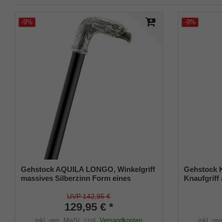
-9%
-9%
Gehstock AQUILA LONGO, Winkelgriff
Gehstock 
massives Silberzinn Form eines
Knaufgriff
detailgetreuen Adlerkopfes, Stock aus
mit barock
Buchenholz schwarz gebeizt, inkl.
Mustern, a
UVP 142,95 €
Gummipuffer
129,95 € *
aus Mongoy
inkl. ges. MwSt.
zzgl.
Versandkosten
inkl. ge