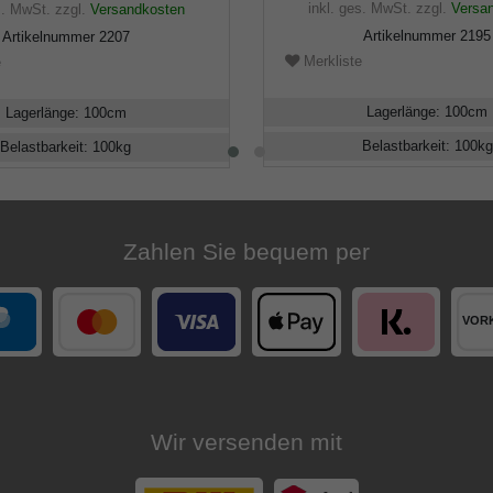
inkl. ges. MwSt.
zzgl.
Versa
s. MwSt.
zzgl.
Versandkosten
Artikelnummer
2195
Artikelnummer
2207
Merkliste
e
Lagerlänge
:
100
cm
Lagerlänge
:
100
cm
Belastbarkeit
:
100
kg
Belastbarkeit
:
100
kg
Zahlen Sie bequem per
Wir versenden mit