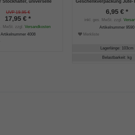
r Stockhalter, universelle
Geschenkverpackung Jute-
 - 22mm), Weichgummi
schwarz mit Klettverschlus
6,95 € *
UVP 19,95 €
17,95 € *
inkl. ges. MwSt.
zzgl.
Versa
s. MwSt.
zzgl.
Versandkosten
Artikelnummer
9590
Artikelnummer
4008
Merkliste
e
Lagerlänge
:
103
cm
Belastbarkeit
:
kg