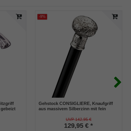
-9%
tzgriff
Gehstock CONSIGLIERE, Knaufgriff
 gebeizt
aus massivem Silberzinn mit fein
geschwungenen Linien und Formen,
aufgesetzt auf einen Stock aus
UVP 142,95 €
schwarz lackiertem Hartholz, inklusiv
129,95 € *
Gummipuffer.