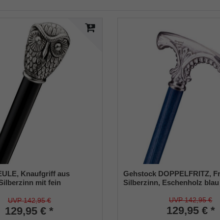
ULE, Knaufgriff aus
Gehstock DOPPELFRITZ, Fri
ilberzinn mit fein
Silberzinn, Eschenholz blau
beitetem Eulen-Kopf, Stock
 schwarz lackiertes
UVP 142,95 €
UVP 142,95 €
129,95 € *
z, Gummipuffer.
129,95 € *