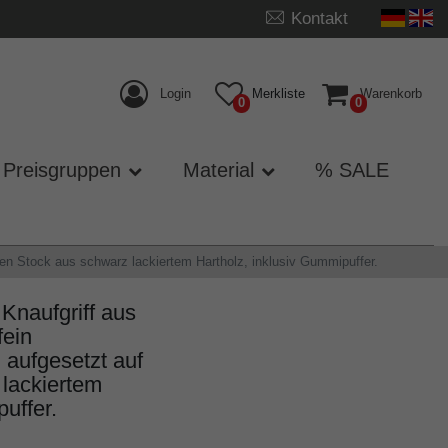
Kontakt
Login
Merkliste
Warenkorb
0
0
Preisgruppen
Material
% SALE
en Stock aus schwarz lackiertem Hartholz, inklusiv Gummipuffer.
naufgriff aus
fein
 aufgesetzt auf
lackiertem
uffer.