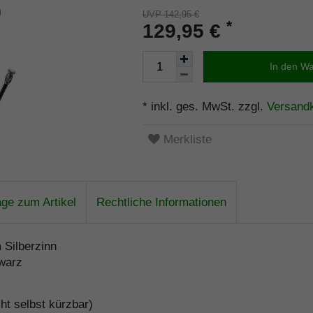
UVP 142,95 €
*
129,95 €
In den W
* inkl. ges. MwSt. zzgl.
Versand
Merkliste
age zum Artikel
Rechtliche Informationen
 Silberzinn
hwarz
ht selbst kürzbar)