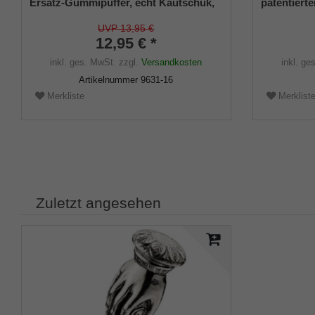
Ersatz-Gummipuffer, echt Kautschuk,
patentierte
schwarz, elegant, mit Metalleinlage (VE
Größe (18
2 Stück)
UVP 13,95 €
12,95 € *
inkl. ges. MwSt.
zzgl.
Versandkosten
inkl. ge
Artikelnummer
9631-16
Merkliste
Merklist
Zuletzt angesehen