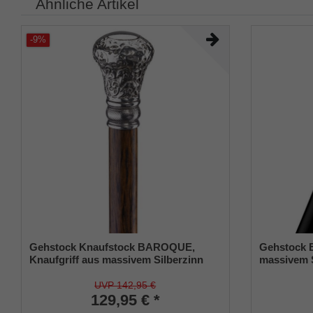
Ähnliche Artikel
-9%
Gehstock Knaufstock BAROQUE,
Gehstock E
Knaufgriff aus massivem Silberzinn
massivem S
mit barocken Zieselierungen und
herausgear
Mustern, aufgesetzt auf einen Stock
seidenmatt
UVP 142,95 €
aus Mongoy-Holz, inkl. Gummipuffer
129,95 € *
Buchenhol