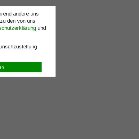
ährend andere uns
 zu den von uns
schutz­erklärung
und
nschzustellung
ren