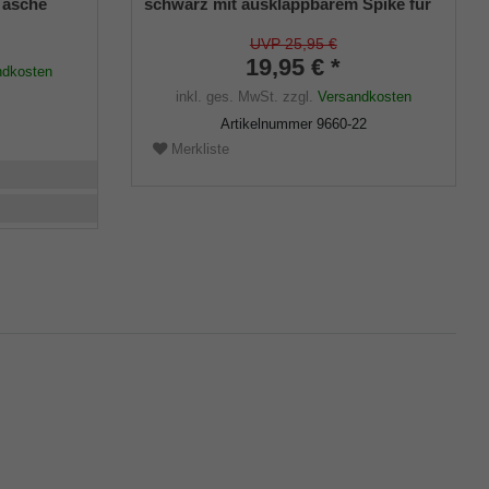
Tasche
schwarz mit ausklappbarem Spike für
s
Gehstöcke aus Holz und Metall,
flexibler Schaft für Durchmesser von
UVP 25,95 €
ca. 17-22 mm
19,95 € *
ndkosten
inkl. ges. MwSt.
zzgl.
Versandkosten
Artikelnummer
9660-22
Merkliste