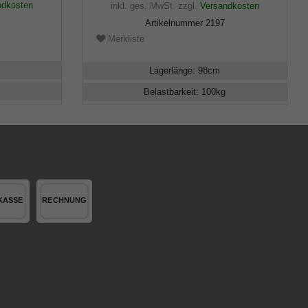
ndkosten
inkl. ges. MwSt.
zzgl.
Versandkosten
Artikelnummer
2197
Merkliste
Lagerlänge
:
98
cm
Belastbarkeit
:
100
kg