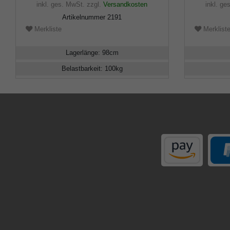
inkl. ges. MwSt.
zzgl.
Versandkosten
inkl. ge
Artikelnummer
2191
Merkliste
Merklist
Lagerlänge
:
98
cm
Belastbarkeit
:
100
kg