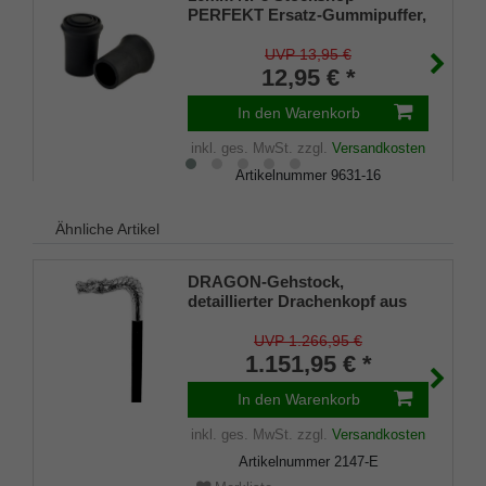
PERFEKT Ersatz-Gummipuffer,
echt Kautschuk, schwarz,
elegant, mit Metalleinlage (VE 2
UVP 13,95 €
Stück)
12,95 € *
In den Warenkorb
inkl. ges. MwSt.
zzgl.
Versandkosten
Artikelnummer
9631-16
Merkliste
Ähnliche Artikel
DRAGON-Gehstock,
detaillierter Drachenkopf aus
echtem 925er Sterlingsilber, auf
einen Stock aus feinem
UVP 1.266,95 €
Makassar-Ebenholz,
1.151,95 € *
PERFEKTER Gummipuffer
In den Warenkorb
inkl. ges. MwSt.
zzgl.
Versandkosten
Artikelnummer
2147-E