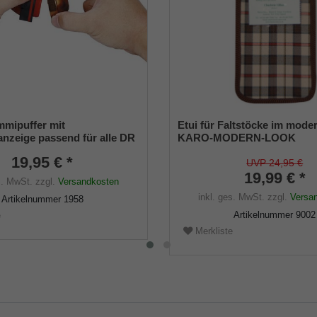
mipuffer mit
Etui für Faltstöcke im mode
anzeige passend für alle DR
KARO-MODERN-LOOK
öcke mit Spezial-
19,95 € *
er System
UVP 24,95 €
19,99 € *
s. MwSt.
zzgl.
Versandkosten
inkl. ges. MwSt.
zzgl.
Versa
Artikelnummer
1958
Artikelnummer
9002
e
Merkliste