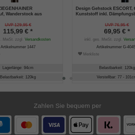
 ZIEGENHAINER
Design Gehstock ESCORT, G
f, Wanderstock aus
Kunststoff inkl. Dämpfungs
olz handpoliert, mit doppelt
Stock Leichtmetall, verstellb
Schmuckfräsung veredelt,
101cm, inkl. Gummipuffer
UVP 129,95 €
UVP 76,95 €
Bergstockspitze und Leder-
115,99 € *
69,95 € *
fe
s. MwSt.
zzgl.
Versandkosten
inkl. ges. MwSt.
zzgl.
Versa
Artikelnummer
1447
Artikelnummer
G-404
e
Merkliste
Lagerlänge
:
94
cm
Belastbarkeit
:
120
kg
Belastbarkeit
:
120
kg
Verstellbar
:
77 - 101
c
Zahlen Sie bequem per