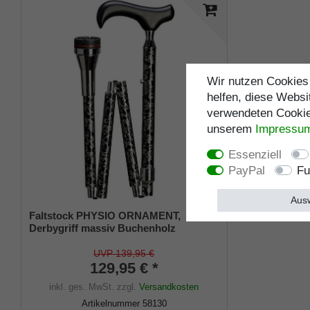
Wir nutzen Cookies 
helfen, diese Websi
verwendeten Cookies
unserem
Impressu
Essenziell
PayPal
Fu
Ausw
Faltstock PHYSIO ORNAMENT,
Derbygriff massiv Buchenholz
schwarz, Stock stabiles Leichtmetall,
dezentes Design, höhenverstellbar,
UVP 139,95 €
Spezial-Kreiselpuffer
129,95 € *
inkl. ges. MwSt.
zzgl.
Versandkosten
Artikelnummer
58130