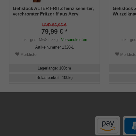
Gehstock ALTER FRITZ feinziselierter,
Gehstock
verchromter Fritzgriff aus Acryl
Wurzelknau
aufgesetzt auf einen Stock aus
Kastanienh
Buchenholz kirschbaumfarben
gedrehter 
UVP 85,95 €
gebeizt,Chromring,inklusive
79,99 € *
inklusive 
Gummipuffer.
Tragschlau
inkl. ges. MwSt.
zzgl.
Versandkosten
inkl. ge
Artikelnummer
1320-1
Merkliste
Merklist
Lagerlänge
:
100
cm
Belastbarkeit
:
100
kg