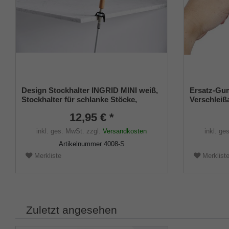
Design Stockhalter INGRID MINI weiß,
Ersatz-Gum
Stockhalter für schlanke Stöcke,
Verschleiß
universelle Größe (12 -16 mm),
CANE Gehst
12,95 € *
Weichgummi
Kreislpuff
inkl. ges. MwSt.
zzgl.
Versandkosten
inkl. ge
Artikelnummer
4008-S
Merkliste
Merklist
Zuletzt angesehen