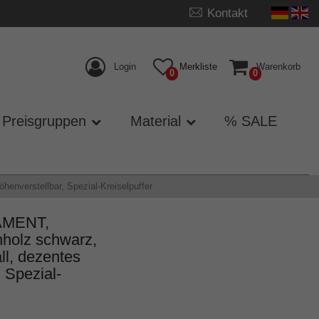
Kontakt
Login
Merkliste
Warenkorb
0
0
Preisgruppen
Material
% SALE
nverstellbar, Spezial-Kreiselpuffer
AMENT,
nholz schwarz,
ll, dezentes
 Spezial-