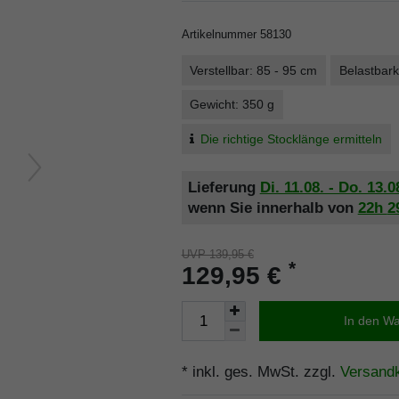
Artikelnummer
58130
Verstellbar: 85 - 95 cm
Belastbark
Gewicht: 350 g
Die richtige Stocklänge ermitteln
Lieferung
Di. 11.08. - Do. 13.0
wenn Sie innerhalb von
22h
2
UVP 139,95 €
*
129,95 €
In den W
* inkl. ges. MwSt. zzgl.
Versand