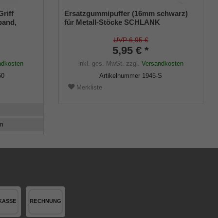
riff
Ersatzgummipuffer (16mm schwarz)
band,
für Metall-Stöcke SCHLANK
ar 77-
(Innendurchmesser ca. 16mm) mit
Metalleinlage (VE 1 Stück)
UVP 6,95 €
5,95 € *
ndkosten
inkl. ges. MwSt.
zzgl.
Versandkosten
50
Artikelnummer
1945-S
Merkliste
m