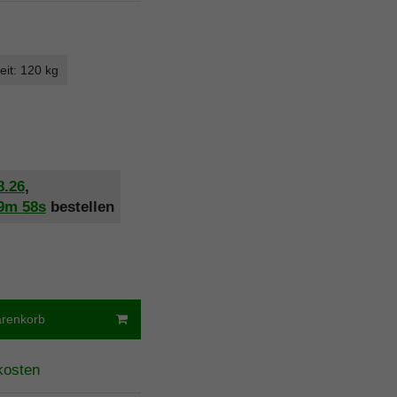
eit: 120 kg
8.26
,
9m
57s
bestellen
arenkorb
kosten