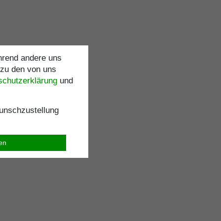
ährend andere uns
 zu den von uns
schutz­erklärung
und
nschzustellung
ren