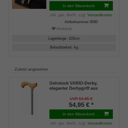
In den Warenkorb
inkl. ges. MwSt.
zzgl.
Versandkosten
Artikelnummer
9590
Merkliste
Lagerlänge
:
103
cm
Belastbarkeit
:
kg
Zuletzt angesehen
Gehstock VARIO-Derby,
eleganter Derbygriff aus
geflammtem Buchenholz,
aufgesetzt auf einen Stock aus
UVP 64,95 €
Aluminiumrohr in stratosilber,
54,95 € *
stufenlos höhenverstellbar,
inklusiv Schlankpuffer.
In den Warenkorb
inkl. ges. MwSt.
zzgl.
Versandkosten