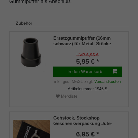
Gummipuffer als Abschluß.
Zubehör
Ersatzgummipuffer (16mm
schwarz) für Metall-Stöcke
SCHLANK (Innendurchmesser
ca. 16mm) mit Metalleinlage
UVP 6,95 €
(VE 1 Stück)
5,95 € *
In den Warenkorb
inkl. ges. MwSt.
zzgl.
Versandkosten
Artikelnummer
1945-S
Merkliste
Gehstock, Stockshop
Geschenkverpackung Jute-
Tasche schwarz mit
6,95 € *
Klettverschluss