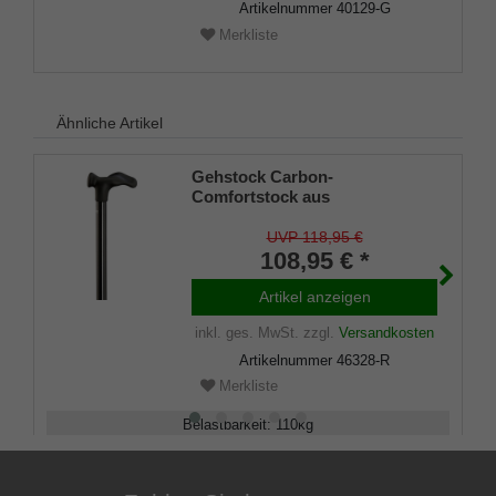
Artikelnummer
40129-G
Merkliste
Ähnliche Artikel
Gehstock Carbon-
Comfortstock aus
superstabilem und dennoch
leichtem
UVP 118,95 €
Carbon(Kohlefaserverbundstof
108,95 € *
f), anatomischer Griff mit
samtiger Softgrip-Oberfläche,
Artikel anzeigen
höhenverstellbar, inklusiv
inkl. ges. MwSt.
zzgl.
Versandkosten
Gummipuffer.
Artikelnummer
46328-R
Merkliste
Belastbarkeit
:
110
kg
Verstellbar
:
77 - 95
cm