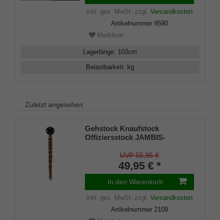
inkl. ges. MwSt.
zzgl.
Versandkosten
Artikelnummer
9590
Merkliste
Lagerlänge
:
103
cm
Belastbarkeit
:
kg
Zuletzt angesehen
Gehstock Knaufstock
Offiziersstock JAMBIS-
BLACKBALL, schwarze Kugel
aus Acryl als Knauf, aufgesetzt
UVP 55,95 €
auf einen Stock aus leichtem
49,95 € *
und dennoch stabilem Jambis-
Bambusrohr, inklusiv
In den Warenkorb
Schlankpuffer.
inkl. ges. MwSt.
zzgl.
Versandkosten
Artikelnummer
2109