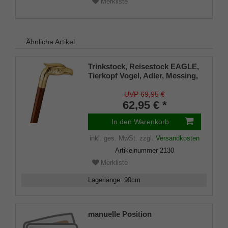
Merkliste
Ähnliche Artikel
Trinkstock, Reisestock EAGLE,
Tierkopf Vogel, Adler, Messing,
Stock Hartholz braun,
Wanderstock, teilbar,
UVP 69,95 €
Geheimfach, Damen, Herren,
62,95 € *
Gummipuffer
In den Warenkorb
inkl. ges. MwSt.
zzgl.
Versandkosten
Artikelnummer
2130
Merkliste
Lagerlänge
:
90
cm
manuelle Position