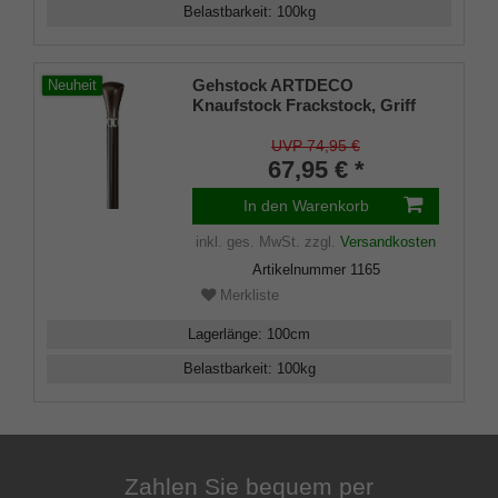
Belastbarkeit
:
100
kg
Gehstock ARTDECO
Neuheit
Knaufstock Frackstock, Griff
massiv handpoliertes
Ebenholz, Chrom-Designring
UVP 74,95 €
mit Perlmut/Onyx, Stock aus
67,95 € *
Hartholz schwarz,Gummipuffer
In den Warenkorb
inkl. ges. MwSt.
zzgl.
Versandkosten
Artikelnummer
1165
Merkliste
Lagerlänge
:
100
cm
Belastbarkeit
:
100
kg
Zahlen Sie bequem per