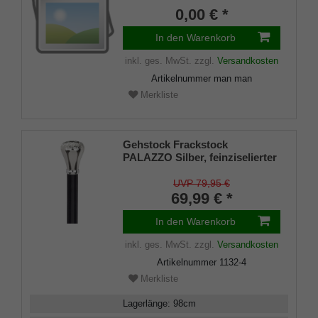
0,00 € *
In den Warenkorb
inkl. ges. MwSt.
zzgl.
Versandkosten
Artikelnummer
man man
Merkliste
Gehstock Frackstock
PALAZZO Silber, feinziselierter
Knaufgriff aus Gießharz
glanzverchromt, Stock aus
UVP 79,95 €
Buchenholz schwarz lackiert,
69,99 € *
Gummipuffer.
In den Warenkorb
inkl. ges. MwSt.
zzgl.
Versandkosten
Artikelnummer
1132-4
Merkliste
Lagerlänge
:
98
cm