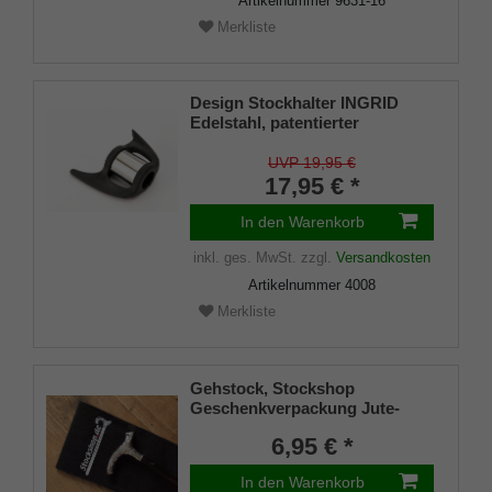
Artikelnummer
9631-16
Merkliste
Design Stockhalter INGRID
Edelstahl, patentierter
Stockhalter, universelle Größe
(18 - 22mm), Weichgummi
UVP 19,95 €
17,95 € *
In den Warenkorb
inkl. ges. MwSt.
zzgl.
Versandkosten
Artikelnummer
4008
Merkliste
Gehstock, Stockshop
Geschenkverpackung Jute-
Tasche schwarz mit
6,95 € *
Klettverschluss
In den Warenkorb