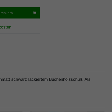
arenkorb
kosten
denmatt schwarz lackiertem Buchenholzschuß. Als