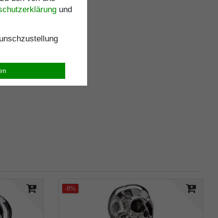
schutz­erklärung
und
nschzustellung
ren
-8%