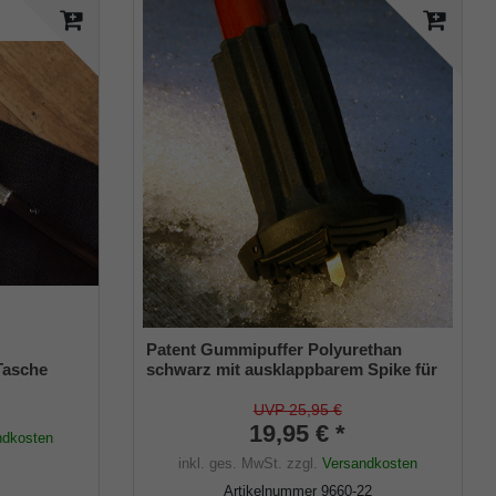
Patent Gummipuffer Polyurethan
Tasche
schwarz mit ausklappbarem Spike für
s
Gehstöcke aus Holz und Metall,
flexibler Schaft für Durchmesser von
UVP 25,95 €
ca. 17-22 mm
19,95 € *
ndkosten
inkl. ges. MwSt.
zzgl.
Versandkosten
Artikelnummer
9660-22