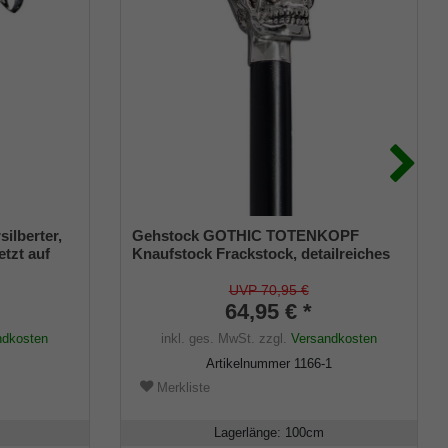
ilberter,
Gehstock GOTHIC TOTENKOPF
etzt auf
Knaufstock Frackstock, detailreiches
ackiertem
verchromtes Replikat eines
assendem
Totenschädels, aufgesetzt auf einen
UVP 70,95 €
Stock aus Buchenholz seidenmatt-
64,95 € *
schwarz lackiert, inklusiv
ndkosten
inkl. ges. MwSt.
zzgl.
Versandkosten
Schlankpuffer.
Artikelnummer
1166-1
Merkliste
Lagerlänge
:
100
cm