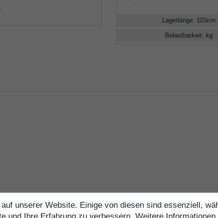
e
Lagerlänge
:
103
cm
Belastbarkeit
:
kg
auf unserer Website. Einige von diesen sind essenziell, w
te und Ihre Erfahrung zu verbessern. Weitere Informationen