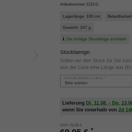
Artikelnummer
2123-G
Lagerlänge: 100 cm
Belastbarkeit
Gewicht: 247 g
Die richtige Stocklänge ermitteln
Stocklaenge:
Sollen wir den Stock für Sie kü
aus der Liste eine Länge aus (En
STOCKLÄNGE
(+ 7,95 €) *
Lieferung
Di. 11.08. - Do. 13.0
wenn Sie innerhalb von
2d
14
UVP 79,95 €
*