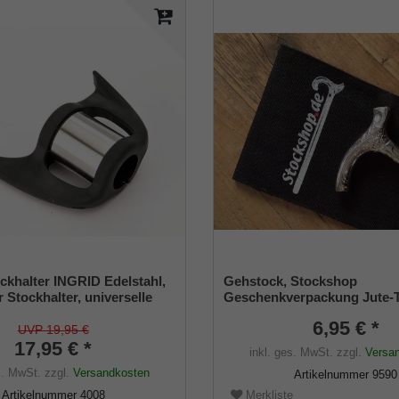
ckhalter INGRID Edelstahl,
Gehstock, Stockshop
r Stockhalter, universelle
Geschenkverpackung Jute-
 - 22mm), Weichgummi
schwarz mit Klettverschlus
6,95 € *
UVP 19,95 €
17,95 € *
inkl. ges. MwSt.
zzgl.
Versa
s. MwSt.
zzgl.
Versandkosten
Artikelnummer
9590
Artikelnummer
4008
Merkliste