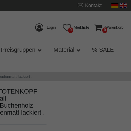
Kontakt
Login
Merkliste
Warenkorb
0
0
Preisgruppen
Material
% SALE
denmatt lackiert .
ck TOTENKOPF
all
 Buchenholz
nmatt lackiert .