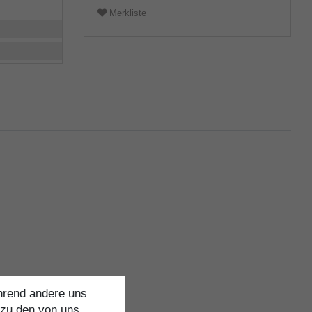
Merkliste
ährend andere uns
 zu den von uns