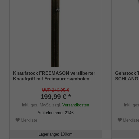
Knaufstock FREEMASON versilberter
Gehstock
Knaufgriff mit Freimaurersymbolen,
SCHLANGE, 
Carbonstock mit Makassar Veredlung
Buche sch
UVP 246,95 €
199,99 € *
inkl. ges. MwSt.
zzgl.
Versandkosten
inkl. ge
Artikelnummer
2146
Merkliste
Merklist
Lagerlänge
:
100
cm