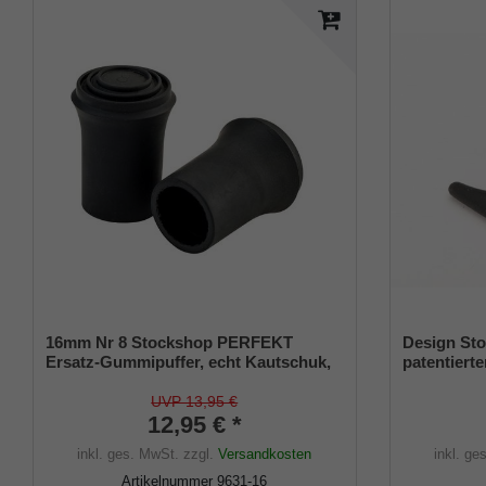
16mm Nr 8 Stockshop PERFEKT
Design Sto
Ersatz-Gummipuffer, echt Kautschuk,
patentierte
schwarz, elegant, mit Metalleinlage (VE
Größe (18
2 Stück)
UVP 13,95 €
12,95 € *
inkl. ges. MwSt.
zzgl.
Versandkosten
inkl. ge
Artikelnummer
9631-16