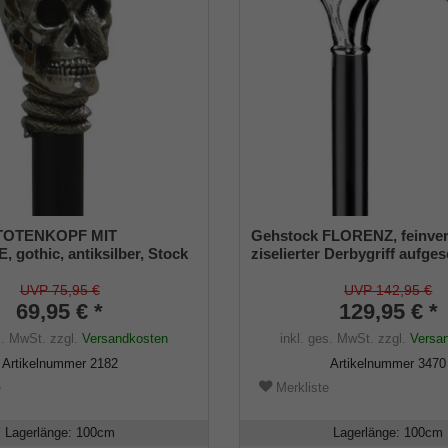
 TOTENKOPF MIT
Gehstock FLORENZ, feinvers
gothic, antiksilber, Stock
ziselierter Derbygriff aufges
warz
einen seidenmatt schwarz l
Buchenschuss, inklusive p
UVP 75,95 €
UVP 142,95 €
69,95 € *
Schlankpuffer.
129,95 € *
s. MwSt.
zzgl.
Versandkosten
inkl. ges. MwSt.
zzgl.
Versa
Artikelnummer
2182
Artikelnummer
3470
e
Merkliste
Lagerlänge
:
100
cm
Lagerlänge
:
100
cm