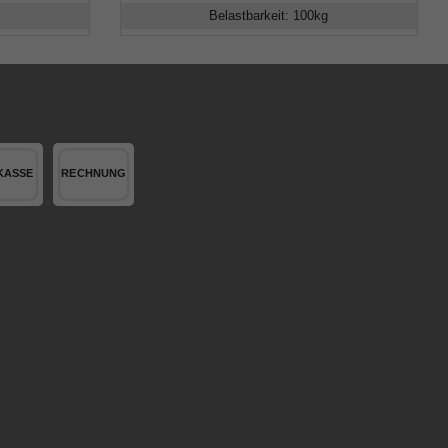
Belastbarkeit
:
100
kg