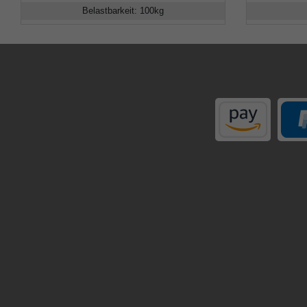
Belastbarkeit
:
100
kg