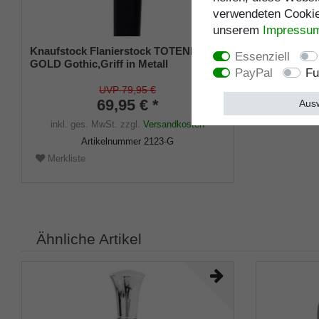
verwendeten Cookies
unserem
Impressu
Knaufstock Flanierstock TOTENKOPF
Essenziell
GOLD Gothic,Griff in Metall
PayPal
Fu
goldfarben,Stock massiv Buchenholz
schwarz gebeizt und seidenmatt
UVP 79,95 €
lackiert .
69,95 € *
Ausw
inkl. ges. MwSt.
zzgl.
Versandkosten
Artikelnummer
2123-G
Merkliste
Ähnliche Artikel