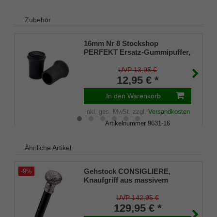
Zubehör
16mm Nr 8 Stockshop
PERFEKT Ersatz-Gummipuffer,
echt Kautschuk, schwarz,
elegant, mit Metalleinlage (VE 2
UVP 13,95 €
Stück)
12,95 € *
In den Warenkorb
inkl. ges. MwSt.
zzgl.
Versandkosten
Artikelnummer
9631-16
Merkliste
Ähnliche Artikel
Gehstock CONSIGLIERE,
-9%
Knaufgriff aus massivem
Silberzinn mit fein
geschwungenen Linien und
UVP 142,95 €
Formen, aufgesetzt auf einen
129,95 € *
Stock aus schwarz lackiertem