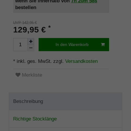
wenn Sie innerhalb von
7h
20m
58s
bestellen
UVP 142,95 €
*
129,95 €
In den Warenkorb
* inkl. ges. MwSt. zzgl.
Versandkosten
Merkliste
Beschreibung
Richtige Stocklänge