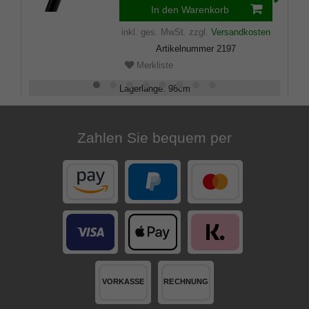
Hartholz, inklusiv
In den Warenkorb
Gummipuffer.
inkl. ges. MwSt.
zzgl.
Versandkosten
Artikelnummer
2197
Merkliste
Lagerlänge
:
98
cm
Belastbarkeit
:
100
kg
Zahlen Sie bequem per