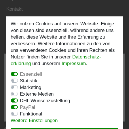
Kontakt
Wir nutzen Cookies auf unserer Website. Einige
Folgen Sie uns:
von diesen sind essenziell, während andere uns
helfen, diese Website und Ihre Erfahrung zu
verbessern. Weitere Informationen zu den von
uns verwendeten Cookies und Ihren Rechten als
Nutzer finden Sie in unserer
Daten­schutz­
erklärung
und unserem
Impressum
.
Essenziell
SEHR GUT
4.82 / 5
Statistik
Marketing
aus 198 Bewertungen
Externe Medien
bei: shopvote.de, Amazon
DHL Wunschzustellung
Bewertungsprofil bei SHOPVOTE.DE ansehen
PayPal
Funktional
Informationen zur Echtheit von Kundenbewertungen
Weitere Einstellungen