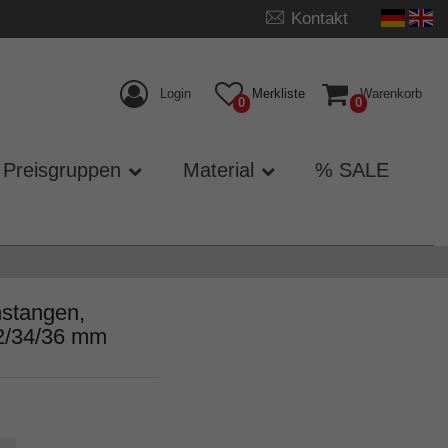
Kontakt
Login
Merkliste
Warenkorb
0
0
Preisgruppen
Material
% SALE
nstangen,
2/34/36 mm