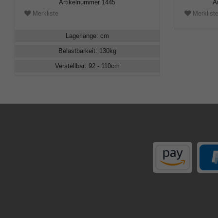
Artikelnummer
1445
A
Merkliste
Merklist
Lagerlänge
:
cm
Belastbarkeit
:
130
kg
Verstellbar
:
92 - 110
cm