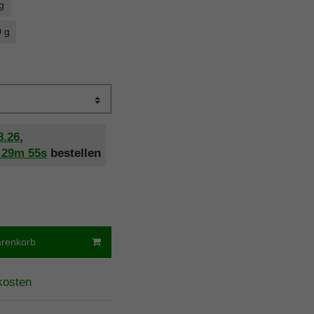
g
0 g
8.26
,
h
29m
55s
bestellen
arenkorb
kosten