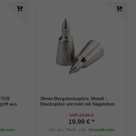
AKTUS
30mm Bergstockspitze, Metall -
riff aus
Stockspitze verzinkt mit Nägelchen
itzfläche
(VE 2 Stück)
 für
UVP 29,95 €
19,99 € *
ndkosten
inkl. ges. MwSt.
zzgl.
Versandkosten