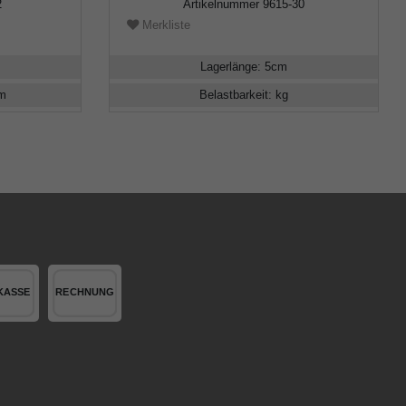
2
Artikelnummer
9615-30
Merkliste
Lagerlänge
:
5
cm
m
Belastbarkeit
:
kg