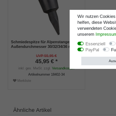
Wir nutzen Cookies 
helfen, diese Websi
verwendeten Cookies
unserem
Impressu
Schmiedespitze für Alpenstangen,
Essenziell
Außendurchmesser 30/32/34/36 mm
PayPal
Fu
UVP 55,95 €
45,95 € *
Ausw
inkl. ges. MwSt.
zzgl.
Versandkosten
Artikelnummer
18402-34
Merkliste
Ähnliche Artikel