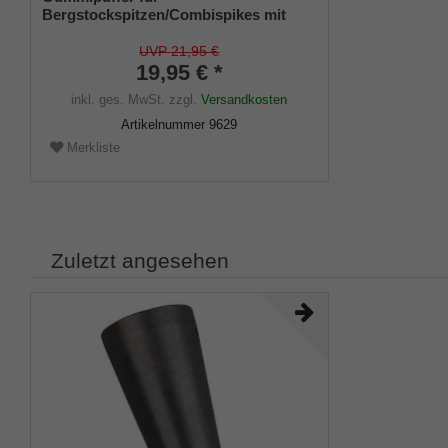
Bergstockspitzen/Combispikes mit
Stahleinlage (VE 2 Stück)
UVP 21,95 €
19,95 € *
inkl. ges. MwSt.
zzgl.
Versandkosten
Artikelnummer
9629
Merkliste
Zuletzt angesehen