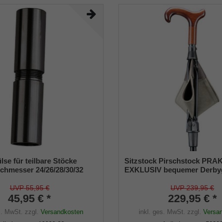
se für teilbare Stöcke
Sitzstock Pirschstock PR
hmesser 24/26/28/30/32
EXKLUSIV bequemer Derbyg
Buchenholz, aufklappbare S
aus Rindsleder, Tellerzwinge
UVP 55,95 €
UVP 239,95 €
45,95 € *
weiche Böden.
229,95 € *
s. MwSt.
zzgl.
Versandkosten
inkl. ges. MwSt.
zzgl.
Versa