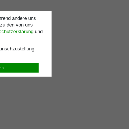
ährend andere uns
 zu den von uns
schutz­erklärung
und
nschzustellung
ren