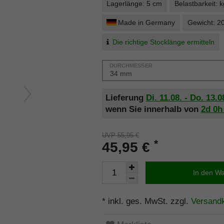
Lagerlänge: 5 cm
Belastbarkeit: k
Made in Germany
Gewicht: 2
Die richtige Stocklänge ermitteln
DURCHMESSER
Lieferung
Di. 11.08. - Do. 13.0
wenn Sie innerhalb von
2d
0
UVP 55,95 €
*
45,95 €
In den W
* inkl. ges. MwSt. zzgl.
Versand