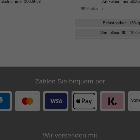
rtikelnummer
10009-32
Artikelnummer
5030
e
Merkliste
Belastbarkeit
:
130
kg
Verstellbar
:
90 - 108
c
Zahlen Sie bequem per
Wir versenden mit