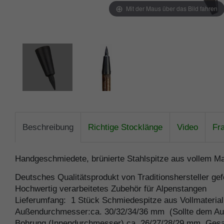
Mit der Maus über das Bild fahren
Beschreibung
Richtige Stocklänge
Video
Fr
Handgeschmiedete, brünierte Stahlspitze aus vollem M
Deutsches Qualitätsprodukt von Traditionshersteller gefe
Hochwertig verarbeitetes Zubehör für Alpenstangen
Lieferumfang: 1 Stück Schmiedespitze aus Vollmaterial
Außendurchmesser:ca. 30/32/34/36 mm (Sollte dem Au
Bohrung (Innendurchmesser) ca. 26/27/28/29 mm, Gesa