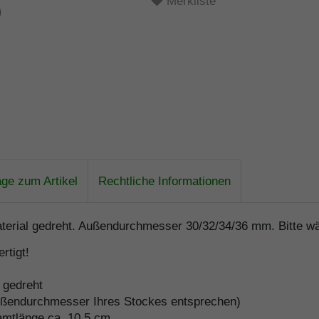
Merkliste
age zum Artikel
Rechtliche Informationen
aterial gedreht. Außendurchmesser 30/32/34/36 mm. Bitte w
rtigt!
 gedreht
ßendurchmesser Ihres Stockes entsprechen)
mtlänge ca. 10,5 cm