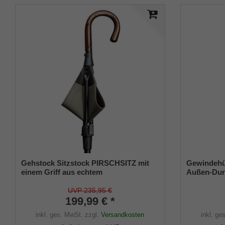
Gehstock Sitzstock PIRSCHSITZ mit
Gewindehül
einem Griff aus echtem
Außen-Durc
Kastanienholz,Sitzfläche aus
mm
englischem Sattler- Rindsleder mit
UVP 235,95 €
Segeltuch unterlegt, Stock aus
199,99 € *
eloxiertem Leichtmetall,
inkl. ges. MwSt.
zzgl.
Versandkosten
inkl. ge
höhenverstellbar.