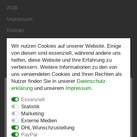
AGB
Impressum
Kontakt
Wir nutzen Cookies auf unserer Website. Einige
Folgen Sie uns:
von diesen sind essenziell, während andere uns
helfen, diese Website und Ihre Erfahrung zu
verbessern. Weitere Informationen zu den von
uns verwendeten Cookies und Ihren Rechten als
Nutzer finden Sie in unserer
Daten­schutz­
erklärung
und unserem
Impressum
.
Essenziell
SEHR GUT
4.82 / 5
Statistik
Marketing
aus 198 Bewertungen
Externe Medien
bei: shopvote.de, Amazon
DHL Wunschzustellung
Bewertungsprofil bei SHOPVOTE.DE ansehen
PayPal