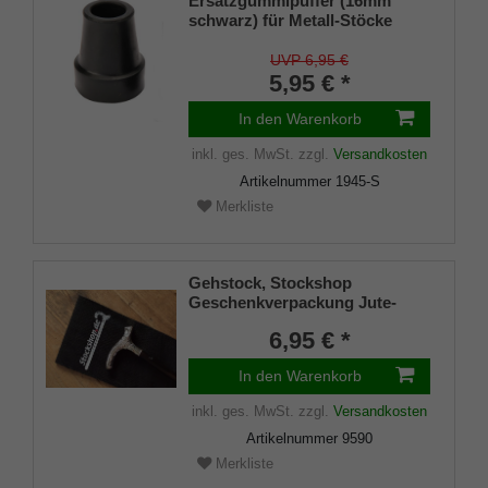
Ersatzgummipuffer (16mm
schwarz) für Metall-Stöcke
SCHLANK (Innendurchmesser
ca. 16mm) mit Metalleinlage
UVP 6,95 €
(VE 1 Stück)
5,95 € *
In den Warenkorb
inkl. ges. MwSt.
zzgl.
Versandkosten
Artikelnummer
1945-S
Merkliste
Gehstock, Stockshop
Geschenkverpackung Jute-
Tasche schwarz mit
6,95 € *
Klettverschluss
In den Warenkorb
inkl. ges. MwSt.
zzgl.
Versandkosten
Artikelnummer
9590
Merkliste