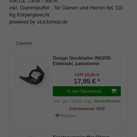
von ca. 73cm - 95cm
inkl. Gummipuffer , für Damen und Herren bis 110
Kg Körpergewicht
powered by stockshop.de
Zubehör
Design Stockhalter INGRID
Edelstahl, patentierter
Stockhalter, universelle Größe
(18 - 22mm), Weichgummi
UVP 19,95 €
17,95 € *
In den Warenkorb
inkl. ges. MwSt.
zzgl.
Versandkosten
Artikelnummer
4008
Merkliste