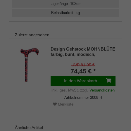
Lagerlänge
:
103
cm
Belastbarkeit
:
kg
Zuletzt angesehen
Design Gehstock MOHNBLÜTE
farbig, bunt, modisch,
höhenverstellbar 73-95,
Derbygriff, Leichtmetall,
UVP 81,95 €
Gummipuffer
74,45 € *
In den Warenkorb
inkl. ges. MwSt.
zzgl.
Versandkosten
Artikelnummer
3009-H
Merkliste
Ähnliche Artikel