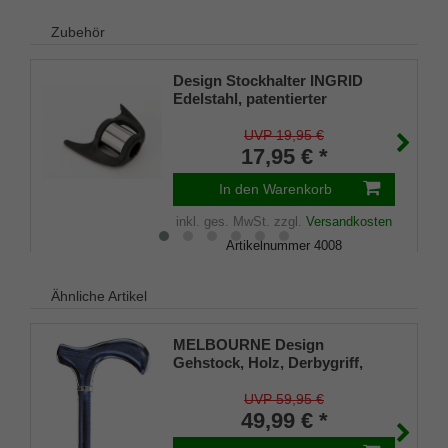
Zubehör
Design Stockhalter INGRID
Edelstahl, patentierter
Stockhalter, universelle Größe
(18 - 22mm), Weichgummi
UVP 19,95 €
17,95 € *
In den Warenkorb
inkl. ges. MwSt.
zzgl.
Versandkosten
Artikelnummer
4008
Merkliste
Ähnliche Artikel
MELBOURNE Design
Gehstock, Holz, Derbygriff,
jeans-blau gebeizt, seidenmatt
lackiert, Platinband, elegant,
UVP 59,95 €
Damen und Herren, inkl.
49,99 € *
Gummipuffer