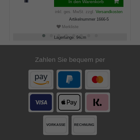
In den Warenkorb
inkl. ges. MwSt.
zzgl.
Versandkosten
Artikelnummer
1666-5
Merkliste
Lagerlänge
:
94
cm
Belastbarkeit
:
100
kg
Zahlen Sie bequem per