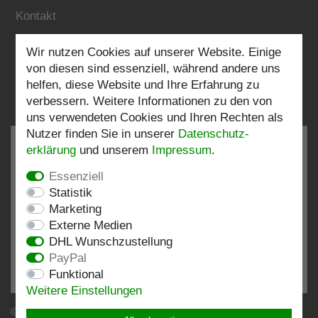
Kontakt
Wir nutzen Cookies auf unserer Website. Einige
Folgen Sie uns:
von diesen sind essenziell, während andere uns
helfen, diese Website und Ihre Erfahrung zu
verbessern. Weitere Informationen zu den von
uns verwendeten Cookies und Ihren Rechten als
Nutzer finden Sie in unserer
Daten­schutz­
erklärung
und unserem
Impressum
.
Essenziell
SEHR GUT
4.82 / 5
Statistik
Marketing
aus 198 Bewertungen
Externe Medien
bei: shopvote.de, Amazon
DHL Wunschzustellung
Bewertungsprofil bei SHOPVOTE.DE ansehen
PayPal
Funktional
Informationen zur Echtheit von Kundenbewertungen
Weitere Einstellungen
© Copyright 2026 | Stockshop.de GmbH. Alle Rechte